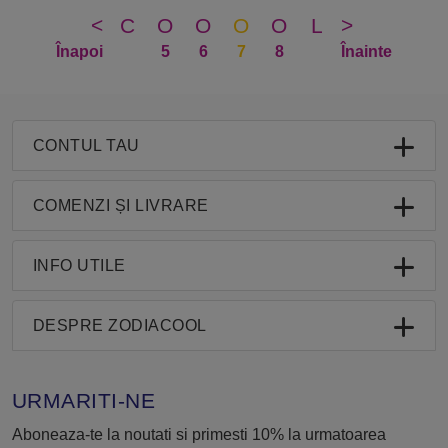
<
C
O
O
O
O
L
>
Înapoi
5
6
7
8
Înainte
CONTUL TAU
COMENZI ȘI LIVRARE
INFO UTILE
DESPRE ZODIACOOL
URMARITI-NE
Aboneaza-te la noutati si primesti 10% la urmatoarea