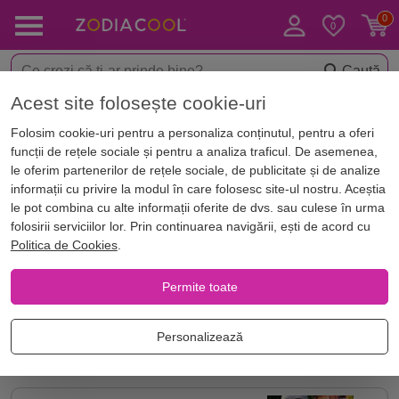
Caută
Acest site folosește cookie-uri
Acasă
Blog
Tag
Folosim cookie-uri pentru a personaliza conținutul, pentru a oferi
funcții de rețele sociale și pentru a analiza traficul. De asemenea,
Articole
le oferim partenerilor de rețele sociale, de publicitate și de analize
informații cu privire la modul în care folosesc site-ul nostru. Aceștia
Articole care conțin tagul: bani
le pot combina cu alte informații oferite de dvs. sau culese în urma
folosirii serviciilor lor. Prin continuarea navigării, ești de acord cu
Politica de Cookies
.
Cât de norocos ești în funcție de
zodie? ...
Permite toate
Personalizează
HOROSCOP. ZODII