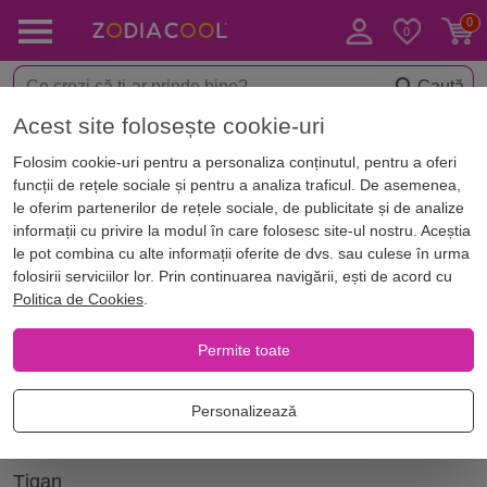
Caută
Acest site folosește cookie-uri
Acasă
Dicționar vise
Interpretare vise Țigan
Folosim cookie-uri pentru a personaliza conținutul, pentru a oferi
Țigan | Interpretare vise
funcții de rețele sociale și pentru a analiza traficul. De asemenea,
le oferim partenerilor de rețele sociale, de publicitate și de analize
informații cu privire la modul în care folosesc site-ul nostru. Aceștia
Vis cu Țigan? Semnificația viselor în care apare
le pot combina cu alte informații oferite de dvs. sau culese în urma
Țigan, explicații care ajută la înțelegerea a ceea
folosirii serviciilor lor. Prin continuarea navigării, ești de acord cu
Politica de Cookies
.
ce reprezintă visul “Țigan”.
Permite toate
Citește mai jos explicațiile pentru visul “Țigan”,
vezi ce reprezintă dacă ai visat “Țigan”:
Personalizează
Vis: Țigan | Ce înseamnă “Țigan” în vis?
Țigan