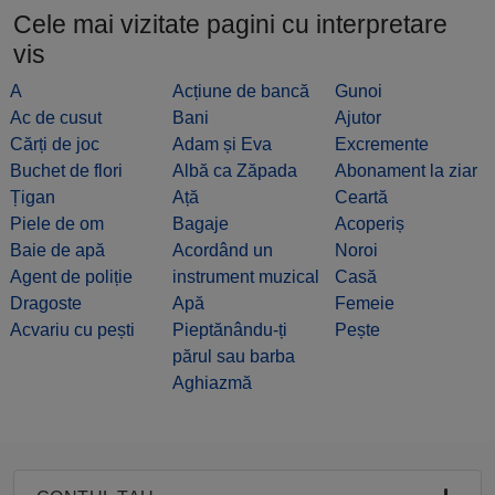
Cele mai vizitate pagini cu interpretare
vis
A
Acțiune de bancă
Gunoi
Ac de cusut
Bani
Ajutor
Cărți de joc
Adam și Eva
Excremente
Buchet de flori
Albă ca Zăpada
Abonament la ziar
Țigan
Ață
Ceartă
Piele de om
Bagaje
Acoperiș
Baie de apă
Acordând un
Noroi
Agent de poliție
instrument muzical
Casă
Dragoste
Apă
Femeie
Acvariu cu pești
Pieptănându-ți
Pește
părul sau barba
Aghiazmă