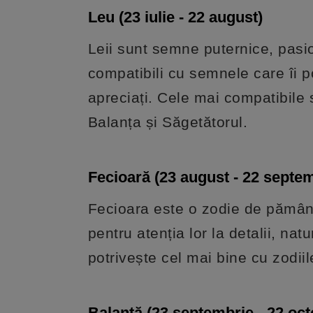
Leu (23 iulie - 22 august)
Leii sunt semne puternice, pasion
compatibili cu semnele care îi po
apreciați. Cele mai compatibile
Balanța și Săgetătorul.
Fecioară (23 august - 22 septem
Fecioara este o zodie de pământ
pentru atenția lor la detalii, natu
potrivește cel mai bine cu zodiil
Balanță (23 septembrie - 22 oc