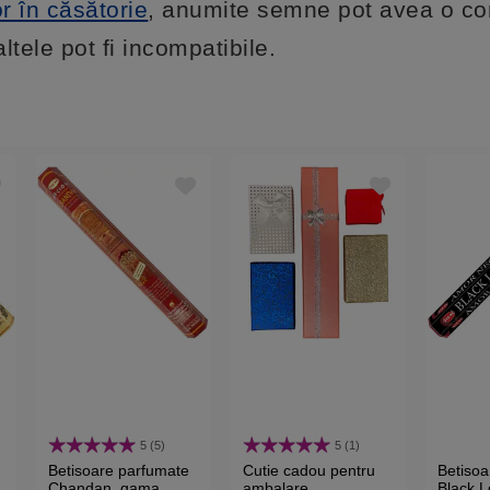
or în căsătorie
, anumite semne pot avea o c
ltele pot fi incompatibile.
5 (5)
5 (1)
Betisoare parfumate
Cutie cadou pentru
Betisoa
Chandan, gama
ambalare
Black 