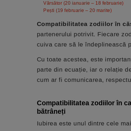
Vărsător (20 ianuarie – 18 februarie)
Pești (19 februarie – 20 marite)
Compatibilitatea zodiilor în c
partenerului potrivit. Fiecare zod
cuiva care să le îndeplinească p
Cu toate acestea, este important 
parte din ecuație, iar o relație 
cum ar fi comunicarea, respectu
Compatibilitatea zodiilor în c
bătrâneți
Iubirea este unul dintre cele m