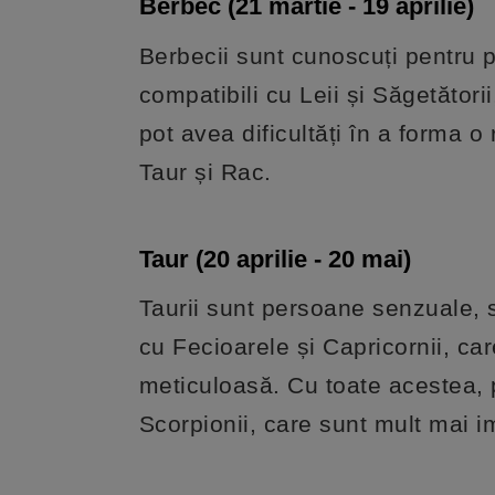
Berbec (21 martie - 19 aprilie)
Berbecii sunt cunoscuți pentru p
compatibili cu Leii și Săgetător
pot avea dificultăți în a forma 
Taur și Rac.
Taur (20 aprilie - 20 mai)
Taurii sunt persoane senzuale, s
cu Fecioarele și Capricornii, ca
meticuloasă. Cu toate acestea, p
Scorpionii, care sunt mult mai im