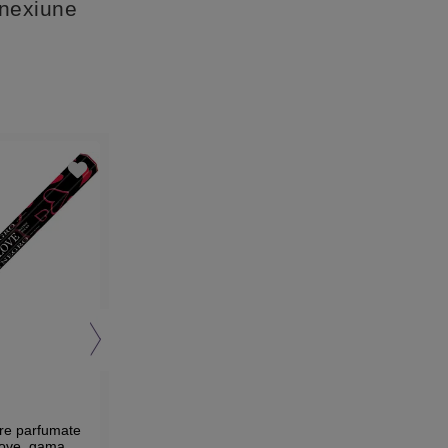
onexiune
4.6 (5)
re parfumate
Betisoare parfumate
Betisoare parfumate
Love, gama
Cocos Mango, gama
Erotic, gama