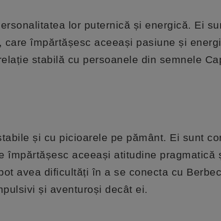
ersonalitatea lor puternică și energică. Ei su
ii, care împărtășesc aceeași pasiune și energi
o relație stabilă cu persoanele din semnele Ca
tabile și cu picioarele pe pământ. Ei sunt co
re împărtășesc aceeași atitudine pragmatică 
ot avea dificultăți în a se conecta cu Berbeci
pulsivi și aventuroși decât ei.