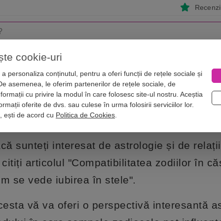
Recenzii
ște cookie-uri
i
Astrologie
Numerologie
Feng Shui
Vise
a personaliza conținutul, pentru a oferi funcții de rețele sociale și
 De asemenea, le oferim partenerilor de rețele sociale, de
e vede iubirea în stele
nformații cu privire la modul în care folosesc site-ul nostru. Aceștia
n căsătorie. Cum se vede iubirea în s
rmații oferite de dvs. sau culese în urma folosirii serviciilor lor.
i, ești de acord cu
Politica de Cookies
.
că sunteți interesat de astrologie și de relații
 citiți articolul "Compatibilitatea zodiilor în că
m se vede iubirea în stele".
esta vă va oferi o perspectivă interesantă a