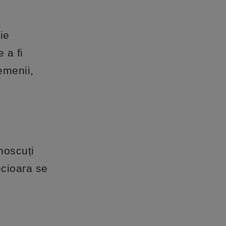
ie
 a fi
emenii,
noscuți
Fecioara se