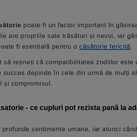
ăsătorie
poate fi un factor important în găsire
ie are propriile sale trăsături și nevoi, iar gă
oate fi esențială pentru o
căsătorie fericită
.
să rețineți că compatibilitatea zodiilor este
de succes depinde în cele din urmă de mulți alț
l și compromisul.
asatorie - ce cupluri pot rezista pană la a
ai profunde sentimente umane, iar atunci cân