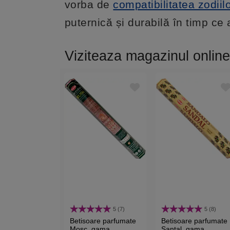
vorba de
compatibilitatea zodiil
puternică și durabilă în timp ce a
Viziteaza magazinul online
5 (7)
5 (8)
Betisoare parfumate
Betisoare parfumate
Mosc, gama
Santal, gama