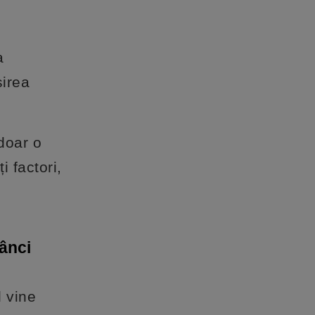
a
sirea
 doar o
i factori,
dânci
d vine