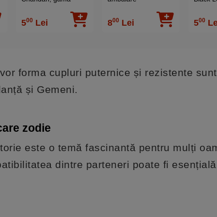
profesionala Hem,
HEM pro
aroma orientala 20
aroma f
00
00
00
5
Lei
8
Lei
5
Le
buc
vor forma cupluri puternice și rezistente sunt
lanță și Gemeni.
care zodie
ătorie este o temă fascinantă pentru mulți oa
tibilitatea dintre parteneri poate fi esențial