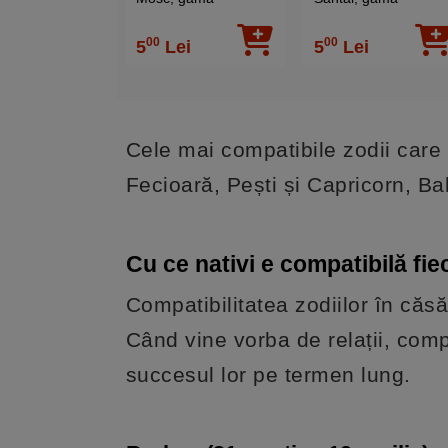
profesionala HEM
profesionala Hem
original Musk, aroma
Sandal, aroma
00
00
5
Lei
5
Lei
orientala 20 buc
orientala 20 buc
Cele mai compatibile zodii care 
Fecioară, Pești și Capricorn, Ba
Cu ce nativi e compatibilă fie
Compatibilitatea zodiilor în căs
Când vine vorba de relații, compa
succesul lor pe termen lung.