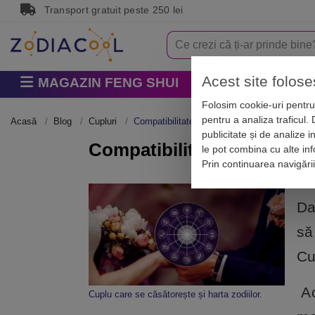
Transport gratuit peste 250 lei
Acest site folose
MAGAZIN FENG SHUI
Horoscop
Zodi
Folosim cookie-uri pentru 
pentru a analiza traficul.
Acasă
Blog
Cupluri
Compatibilitatea zodiilor în căsătorie. Cum s
publicitate și de analize i
Compatibilitatea zodiilor î
le pot combina cu alte info
Prin continuarea navigări
Da
să
Cu
Ac
Cuplu care se căsătorește și harta zodiilor.