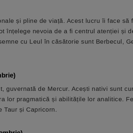
ale și pline de viață. Acest lucru îi face să f
t înțelege nevoia de a fi centrul atenției și de
 semne cu Leul în căsătorie sunt Berbecul, G
brie)
, guvernată de Mercur. Acești nativi sunt cu
ra lor pragmatică și abilitățile lor analitice. 
e Taur și Capricorn.
tombrie)