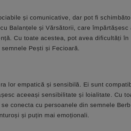
iabile și comunicative, dar pot fi schimbător
i cu Balanțele și Vărsătorii, care împărtășesc
nță. Cu toate acestea, pot avea dificultăți în
n semnele Pești și Fecioară.
ra lor empatică și sensibilă. Ei sunt compatib
ășesc aceeași sensibilitate și loialitate. Cu to
n a se conecta cu persoanele din semnele Berb
turoși și puțin mai emoționali.