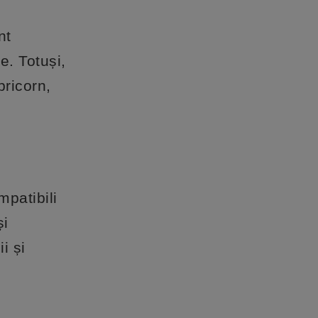
nt
e. Totuși,
pricorn,
mpatibili
și
i și