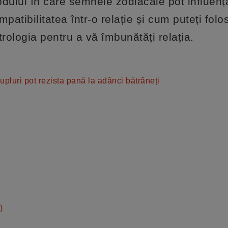
dului în care semnele zodiacale pot influenț
mpatibilitatea într-o relație și cum puteți folos
trologia pentru a vă îmbunătăți relația.
cupluri pot rezista pană la adânci bătrâneți
)