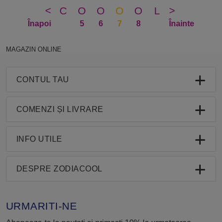
<
C
O
O
O
O
L
>
Înapoi
5
6
7
8
Înainte
MAGAZIN ONLINE
CONTUL TAU
COMENZI ȘI LIVRARE
INFO UTILE
DESPRE ZODIACOOL
URMARITI-NE