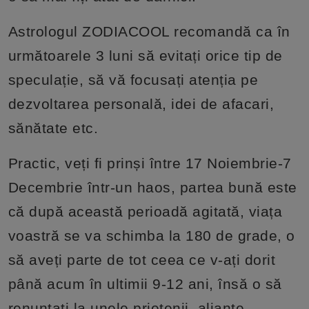
Astrologul ZODIACOOL recomandă ca în
următoarele 3 luni să evitați orice tip de
speculație, să vă focusați atenția pe
dezvoltarea personală, idei de afacari,
sănătate etc.
Practic, veți fi prinși între 17 Noiembrie-7
Decembrie într-un haos, partea bună este
că după această perioadă agitată, viața
voastră se va schimba la 180 de grade, o
să aveți parte de tot ceea ce v-ați dorit
până acum în ultimii 9-12 ani, însă o să
renunțați la unele prietenii, alianțe,