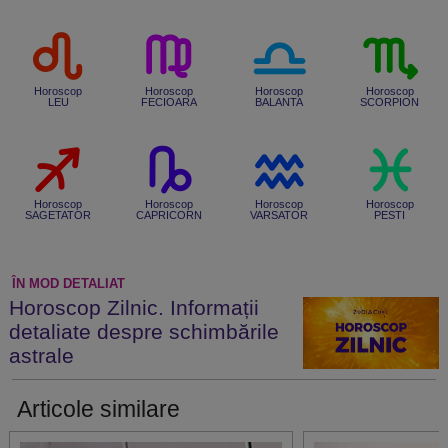
Horoscop
Horoscop
Horoscop
Horoscop
LEU
FECIOARA
BALANTA
SCORPION
Horoscop
Horoscop
Horoscop
Horoscop
SAGETATOR
CAPRICORN
VARSATOR
PESTI
ÎN MOD DETALIAT
Horoscop Zilnic. Informații
detaliate despre schimbările
astrale
Articole similare