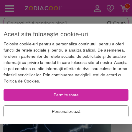
Caută
Acest site folosește cookie-uri
Acasă
Blog
Horoscop. Zodii
Folosim cookie-uri pentru a personaliza conținutul, pentru a oferi
Se apropie o perioadă agitată
funcții de rețele sociale și pentru a analiza traficul. De asemenea,
pentru TAUR odată cu Mercur
le oferim partenerilor de rețele sociale, de publicitate și de analize
informații cu privire la modul în care folosesc site-ul nostru. Aceștia
retrograd în Săgetător
le pot combina cu alte informații oferite de dvs. sau culese în urma
folosirii serviciilor lor. Prin continuarea navigării, ești de acord cu
Politica de Cookies
.
Permite toate
Personalizează