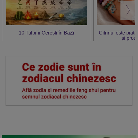
10 Tulpini Cerești în BaZi
Citrinul este piat
și prosp