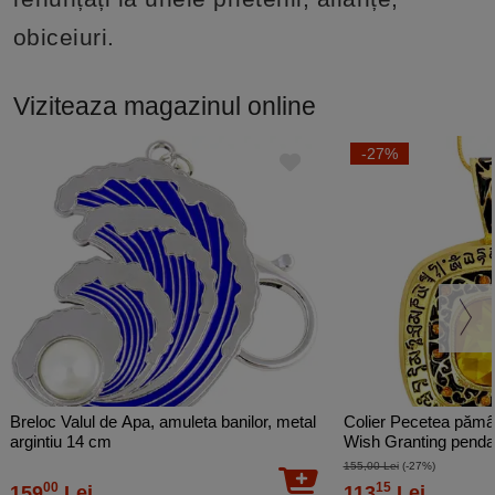
obiceiuri.
Viziteaza magazinul online
-27%
Breloc Valul de Apa, amuleta banilor, metal
Colier Pecetea pămâ
argintiu 14 cm
Wish Granting pendant
155,00 Lei
(-27%)
00
15
159
Lei
113
Lei