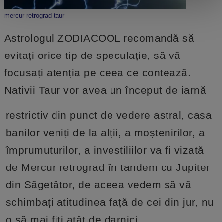
mercur retrograd taur
Astrologul ZODIACOOL recomandă să
evitați orice tip de speculație, să vă
focusați atenția pe ceea ce contează.
Nativii Taur vor avea un început de iarnă
restrictiv din punct de vedere astral, casa
banilor veniți de la alții, a moștenirilor, a
împrumuturilor, a investiliilor va fi vizată
de Mercur retrograd în tandem cu Jupiter
din Săgetător, de aceea vedem să vă
schimbați atitudinea față de cei din jur, nu
o să mai fiți atât de darnici.