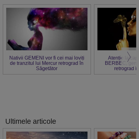
Nativii GEMENI vor fi cei mai loviți
Atenție la ca
de tranzitul lui Mercur retrograd în
BERBEC, gener
Săgetător
retrograd î
Ultimele articole