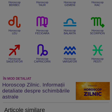
Horoscop
Horoscop
Horoscop
Horoscop
BERBEC
TAUR
GEMENI
RAC
Horoscop
Horoscop
Horoscop
Horoscop
LEU
FECIOARA
BALANTA
SCORPION
Horoscop
Horoscop
Horoscop
Horoscop
SAGETATOR
CAPRICORN
VARSATOR
PESTI
ÎN MOD DETALIAT
Horoscop Zilnic. Informații
detaliate despre schimbările
astrale
Articole similare