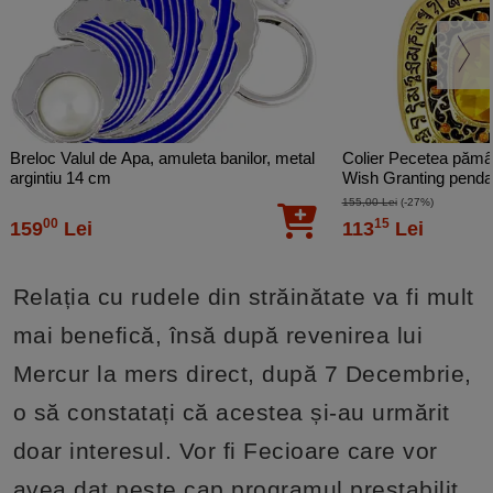
Breloc Valul de Apa, amuleta banilor, metal
Colier Pecetea pămâ
argintiu 14 cm
Wish Granting pendant
155,00 Lei
(-27%)
00
15
159
Lei
113
Lei
Relația cu rudele din străinătate va fi mult
mai benefică, însă după revenirea lui
Mercur la mers direct, după 7 Decembrie,
o să constatați că acestea și-au urmărit
doar interesul. Vor fi Fecioare care vor
avea dat peste cap programul prestabilit,