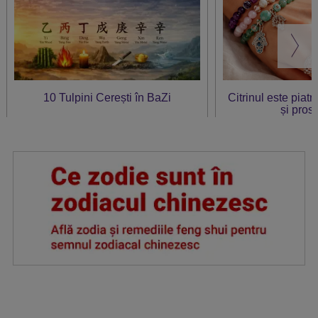
10 Tulpini Cerești în BaZi
Citrinul este piat
și prosp