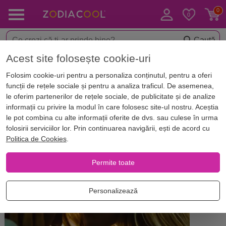
Caută
Acest site folosește cookie-uri
Acasă
Blog
Horoscop. Zodii
Folosim cookie-uri pentru a personaliza conținutul, pentru a oferi
Impactul lui Mercur retrograd în
funcții de rețele sociale și pentru a analiza traficul. De asemenea,
Săgetător va fi marcant pentru
le oferim partenerilor de rețele sociale, de publicitate și de analize
informații cu privire la modul în care folosesc site-ul nostru. Aceștia
FECIOARĂ
le pot combina cu alte informații oferite de dvs. sau culese în urma
folosirii serviciilor lor. Prin continuarea navigării, ești de acord cu
Politica de Cookies
.
Permite toate
Personalizează