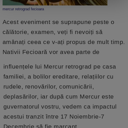
mercur retrograd fecioara
Acest eveniment se suprapune peste o
călătorie, examen, veți fi nevoiți să
amânați ceea ce v-ați propus de mult timp.
Nativii Fecioară vor avea parte de
influențele lui Mercur retrograd pe casa
familiei, a bolilor ereditare, relațiilor cu
rudele, renovărilor, comunicării,
deplasărilor, iar după cum Mercur este
guvernatorul vostru, vedem ca impactul
acestui tranzit între 17 Noiembrie-7
Decembrie să fie marcant.