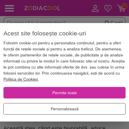
Caută
Acest site folosește cookie-uri
Acasă
Astrologie
Destin
Stalpi destin
Stele speciale
Noro
Folosim cookie-uri pentru a personaliza conținutul, pentru a oferi
Noroc Scolastic
funcții de rețele sociale și pentru a analiza traficul. De asemenea,
le oferim partenerilor de rețele sociale, de publicitate și de analize
informații cu privire la modul în care folosesc site-ul nostru. Aceștia
Steaua Norocului Scolastic sau Academic Star
le pot combina cu alte informații oferite de dvs. sau culese în urma
este o energie asociată cu o persoană care are
folosirii serviciilor lor. Prin continuarea navigării, ești de acord cu
Politica de Cookies
.
noroc la școală, manifestându-se prin inteligență,
elocvență și o minte talentată. Persoanele
Permite toate
influențate de această stea sunt versatilie, au
capacitatea de a absorbi rapid informații și de a
Personalizează
performa bine în activitățile lor literare.
Această stea, când este favorabilă, aduce