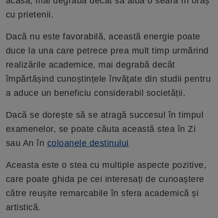
acasă, mai degrabă decât să aibă o seară în oraș
cu prietenii.
Dacă nu este favorabilă, această energie poate
duce la una care petrece prea mult timp urmărind
realizările academice, mai degrabă decât
împărtășind cunoștințele învățate din studii pentru
a aduce un beneficiu considerabil societății.
Dacă se dorește să se atragă succesul în timpul
examenelor, se poate căuta această stea în Zi
sau An în
coloanele destinului
Aceasta este o stea cu multiple aspecte pozitive,
care poate ghida pe cei interesați de cunoaștere
către reușite remarcabile în sfera academică și
artistică.