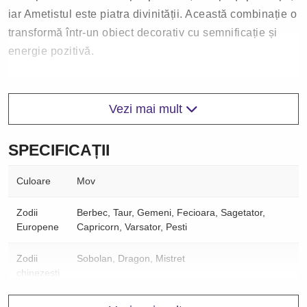
iar Ametistul este piatra divinității. Această combinație o
transformă într-un obiect decorativ cu semnificație și
energie pozitivă.
Perfectă ca idee de cadou pentru cei dragi, această
bufniță din cristal Ametist este o alegere inspirată
Vezi mai mult
pentru aniversări, sărbători sau ocazii în care vrei să
oferi un obiect elegant, cu mesaj pozitiv.
SPECIFICAȚII
Suportul este cu titlu de prezentare, nu este inclus.
Culoare
Mov
Cum să folosești remediile Feng Shui în funcție de
Zodii
Berbec, Taur, Gemeni, Fecioara, Sagetator,
Stelele Zburătoare
Europene
Capricorn, Varsator, Pesti
Descoperă Stelele Zburătoare Anuale din secțiunea
Feng Shui și vezi care sunt zonele din casa ta
Zodii
Sobolan, Dragon, Mistret
influențate de aceste energii sau ce zodii sunt asociate
chinezesti
cu ele. Odată identificate, așază obiectele de protecție
Forma
Bufnita
sau de activare în acele zone, sau poartă amuleta