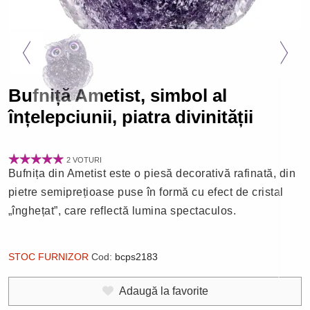
Bufniță Ametist, simbol al
înțelepciunii, piatra divinității
2 VOTURI
Bufnița din Ametist este o piesă decorativă rafinată, din
pietre semiprețioase puse în formă cu efect de cristal
„înghețat”, care reflectă lumina spectaculos.
STOC FURNIZOR
Cod:
bcps2183
Adaugă la favorite