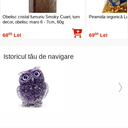
Obelisc cristal fumuriu Smoky Cuart, turn
Piramida orgonică La
decor, obelisc maro 6 - 7cm, 60g
00
00
68
Lei
69
Lei
Istoricul tău de navigare