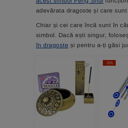
acest simbol Feng Shui
funcțion
adevărata dragoste și care sunt 
Chiar și cei care încă sunt în c
simbol. Dacă ești singur, folos
în dragoste
și pentru a-ți găsi 
-5%