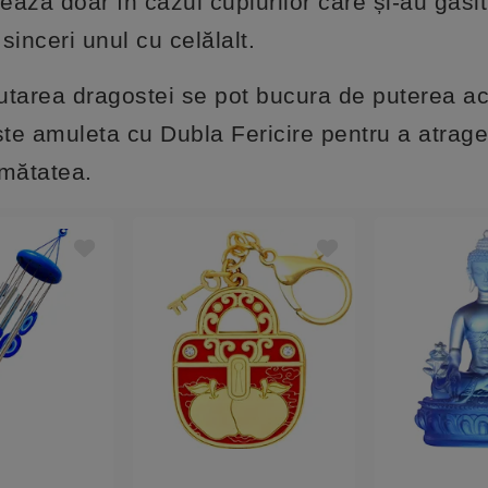
ează doar în cazul cuplurilor care și-au găsit
sinceri unul cu celălalt.
ăutarea dragostei se pot bucura de puterea ac
ește amuleta cu Dubla Fericire pentru a atrag
jumătatea.