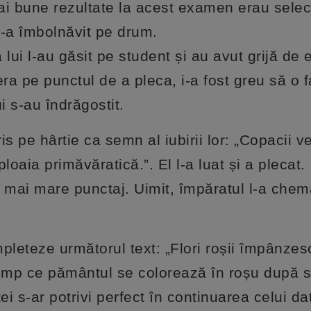
i bune rezultate la acest examen erau select
 s-a îmbolnăvit pe drum.
 lui l-au găsit pe student și au avut grijă de e
era pe punctul de a pleca, i-a fost greu să o 
ui s-au îndrăgostit.
is pe hârtie ca semn al iubirii lor: „Copacii v
loaia primăvăratică.”. El l-a luat și a plecat.
l mai mare punctaj. Uimit, împăratul l-a chem
pleteze următorul text: „Flori roșii împânzes
timp ce pământul se colorează în roșu după s
ei s-ar potrivi perfect în continuarea celui da