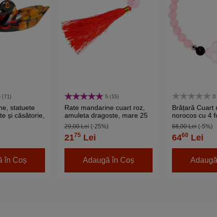
 (71)
5 (15)
0
e, statuete
Rate mandarine cuart roz,
Brățară Cuart r
e și căsătorie,
amuleta dragoste, mare 25
norocos cu 4 fo
mn 5 cm
cm
dragostei, elas
29,00 Lei
(-25%)
68,00 Lei
(-5%)
75
60
21
Lei
64
Lei
 în Coș
Adaugă în Coș
Adaugă