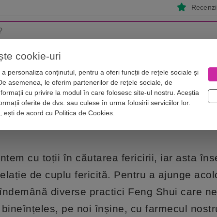
Recenzii
ște cookie-uri
i
Astrologie
Numerologie
Feng Shui
Vise
a personaliza conținutul, pentru a oferi funcții de rețele sociale și
 De asemenea, le oferim partenerilor de rețele sociale, de
ire: remediu și amplificator pentru dragoste
nformații cu privire la modul în care folosesc site-ul nostru. Aceștia
 cu Dubla Fericire: remediu și amplif
rmații oferite de dvs. sau culese în urma folosirii serviciilor lor.
i, ești de acord cu
Politica de Cookies
.
ntem cu toții în căutarea fericirii, iar asta î
relație de cuplu fericită. Pentru a ajunge aco
 îndemână diverse practici Feng Shui care ne
, bineînțeles, pe noi înșine, cu farmecul nostru