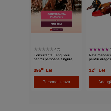
0 (0)
5
Consultanta Feng Shui
Rațe mandarin
pentru persoane singure,
pentru dragost
dragoste, cca 40 pagini pe
set 2 buc. le
e-mail
00
00
395
Lei
12
Lei
Personalizeaza
Adaugă