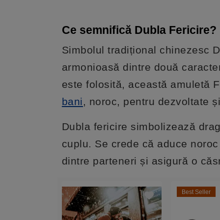
Ce semnifică Dubla Fericire?
Simbolul tradițional chinezesc D
armonioasă dintre două caracte
este folosită, această amuletă 
bani
, noroc, pentru dezvoltate și
Dubla fericire simbolizează drag
cuplu. Se crede că aduce noroc
dintre parteneri și asigură o căsn
Best Seller