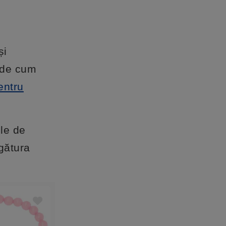
și
e de cum
entru
ile de
egătura
-5%