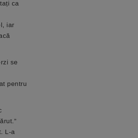
ați ca
l, iar
facă
erzi se
at pentru
c
ărut.”
t. L-a