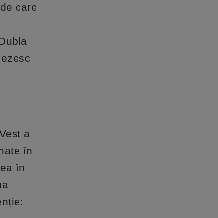
a de care
 Dubla
inezesc
Vest a
nate în
rea în
ua
nție: