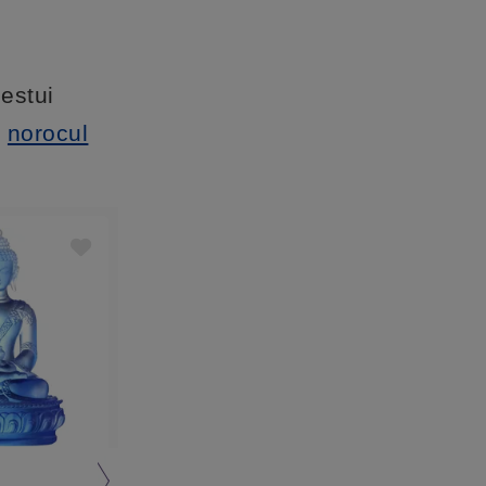
estui
e
norocul
Best Seller