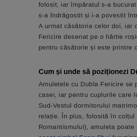
folosit, iar împăratul s-a bucurat
s-a îndrăgostit și i-a povestit î
A urmat căsătoria celor doi, ia
Fericire desenat pe o hârtie roș
pentru căsătorie și este printre
Cum și unde să poziționezi Du
Amuletele cu Dubla Fericire se
casei, iar pentru cuplurile care 
Sud-Vestul dormitorului matrimo
relație. În plus, folosită în col
Romantismului), amuleta poate a