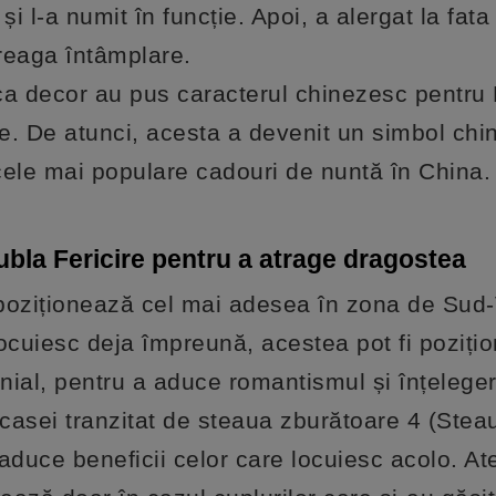
 și l-a numit în funcție. Apoi, a alergat la fat
ntreaga întâmplare.
r ca decor au pus caracterul chinezesc pentru
ie. De atunci, acesta a devenit un simbol ch
 cele mai populare cadouri de nuntă în China.
bla Fericire pentru a atrage dragostea
 poziționează cel mai adesea în zona de Sud-
locuiesc deja împreună, acestea pot fi pozițio
nial, pentru a aduce romantismul și înțelege
țul casei tranzitat de steaua zburătoare 4 (Stea
duce beneficii celor care locuiesc acolo. Ate