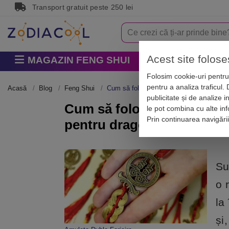
Transport gratuit peste 250 lei
Acest site folose
MAGAZIN FENG SHUI
Horoscop
Zodi
Folosim cookie-uri pentru 
pentru a analiza traficul.
Acasă
Blog
Feng Shui
Cum să folosești amuletele cu Dubla Feric
publicitate și de analize i
Cum să folosești amuletele
le pot combina cu alte info
Prin continuarea navigări
pentru dragoste
Su
o 
la
și