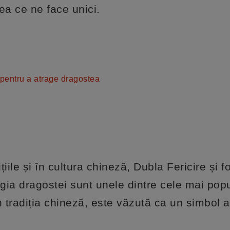
ea ce ne face unici.
 pentru a atrage dragostea
țiile și în cultura chineză, Dubla Fericire și f
gia dragostei sunt unele dintre cele mai popu
n tradiția chineză, este văzută ca un simbol a