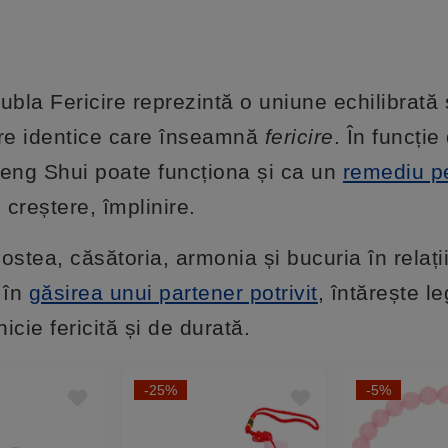
ubla Fericire reprezintă o uniune echilibrată 
re identice care înseamnă
fericire
. În funcți
Feng Shui poate funcționa și ca un
remediu p
 creștere, împlinire.
ostea, căsătoria, armonia și bucuria în relați
 în
găsirea unui partener potrivit
, întărește l
icie fericită și de durată.
-25%
-5%