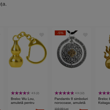
ța.
-5%
4.5 (2)
4.9 (12)
Breloc Wu Lou,
Pandantiv 8 simboluri
Breloc b
amuletă pentru
norocoase, amuletă
Ksitaga
sănătate și vindicare
feng shui de
împotriv
110,00 Lei