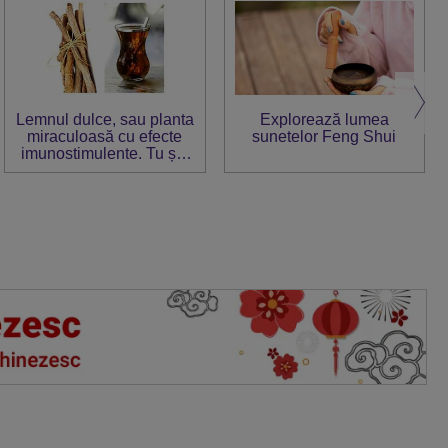
Lemnul dulce, sau planta
Explorează lumea
miraculoasă cu efecte
sunetelor Feng Shui
imunostimulente. Tu știi
cum trebuie consumat?