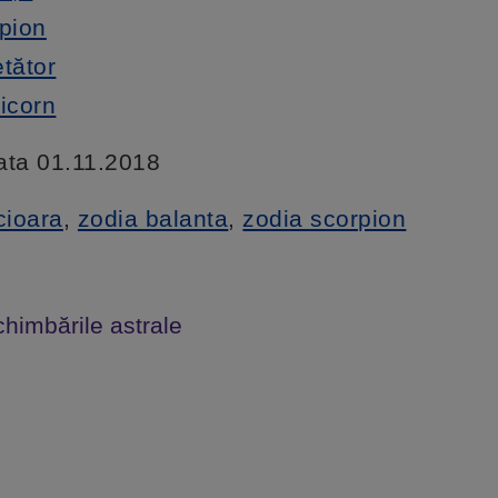
rpion
etător
ricorn
data 01.11.2018
cioara
,
zodia balanta
,
zodia scorpion
chimbările astrale