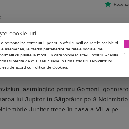
Recenzii
ște cookie-uri
i
Astrologie
Numerologie
Feng Shui
Vise
a personaliza conținutul, pentru a oferi funcții de rețele sociale și
 De asemenea, le oferim partenerilor de rețele sociale, de
MENI câștiguri și trăiri intense pe toate planurile
nformații cu privire la modul în care folosesc site-ul nostru. Aceștia
 pentru GEMENI câștiguri și trăiri in
rmații oferite de dvs. sau culese în urma folosirii serviciilor lor.
i, ești de acord cu
Politica de Cookies
.
eviziuni astrologice pentru Gemeni, generate
trarea lui Jupiter în Săgetător pe 8 Noiembri
Noiembrie Jupiter trece în casa a VII-a pe