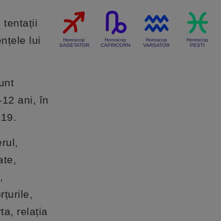
tentații
nțele lui
Horoscop
Horoscop
Horoscop
Horoscop
SAGETATOR
CAPRICORN
VARSATOR
PESTI
unt
-12 ani, în
019.
rul,
ate,
,
rțurile,
ta, relația