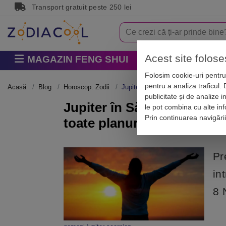
Transport gratuit peste 250 lei
Acest site folose
MAGAZIN FENG SHUI
Horoscop
Zodi
Folosim cookie-uri pentru 
pentru a analiza traficul.
Acasă
Blog
Horoscop. Zodii
Jupiter în Săgetător aduce pentru GE
publicitate și de analize i
Jupiter în Săgetător aduce
le pot combina cu alte info
Prin continuarea navigări
toate planurile
Pr
in
8 