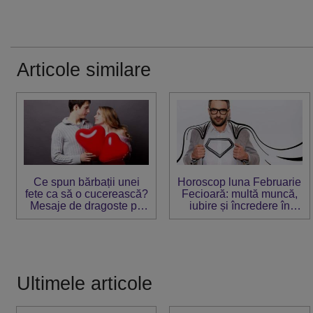
Articole similare
Ce spun bărbații unei
Horoscop luna Februarie
fete ca să o cucerească?
Fecioară: multă muncă,
Mesaje de dragoste pe
iubire și încredere în
zodii
forțele proprii
Ultimele articole