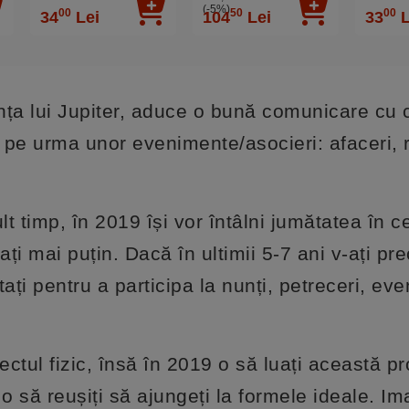
bunăstare, snur
certuril
(-5%)
00
50
00
34
Lei
104
Lei
33
L
negru, unisex
9 cm
ța lui Jupiter, aduce o bună comunicare cu ce
 pe urma unor evenimente/asocieri: afaceri, re
t timp, în 2019 își vor întâlni jumătatea în c
ți mai puțin. Dacă în ultimii 5-7 ani v-ați pr
ați pentru a participa la nunți, petreceri, ev
ctul fizic, însă în 2019 o să luați această p
 o să reușiți să ajungeți la formele ideale. I