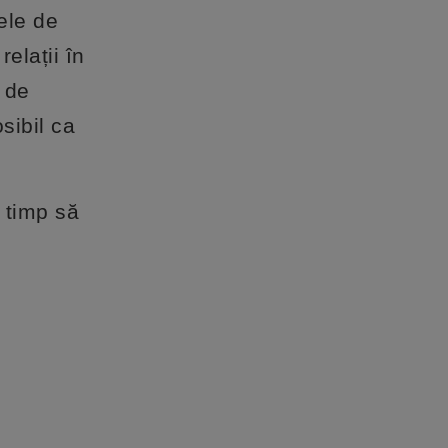
ele de
elații în
l de
sibil ca
i timp să