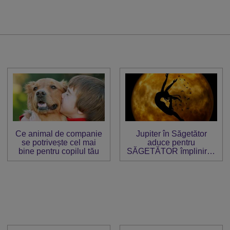
Ce animal de companie
Jupiter în Săgetător
se potrivește cel mai
aduce pentru
bine pentru copilul tău
SĂGETĂTOR împlinirea
tuturor dorințelor