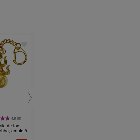
-8%
Best Seller
4.9 (9)
4.6 (11)
5 (13)
ila de foc
Bratara tip Pandora,
Bratara de picior cifra
rbha, amuletă
placata cu argint 925
8 perle stelute,
a bârfelor și
si sticla Murano,
simbolul infinitului
125,00 Lei