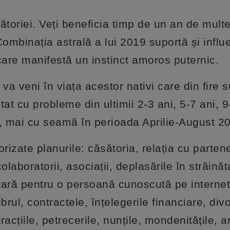
toriei. Veți beneficia timp de un an de multe 
ombinația astrală a lui 2019 suportă și influe
care manifestă un instinct amoros puternic.
a veni în viața acestor nativi care din fire s
tat cu probleme din ultimii 2-3 ani, 5-7 ani, 9
e, mai cu seamă în perioada Aprilie-August 2
rizate planurile: căsătoria, relația cu partene
colaboratorii, asociații, deplasările în străinăt
n țară pentru o persoană cunoscută pe internet
librul, contractele, înțelegerile financiare, divo
tracțiile, petrecerile, nunțile, mondenitățile, ar