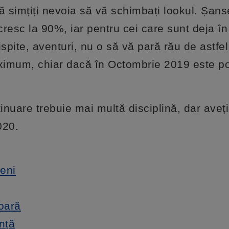
ă simțiți nevoia să vă schimbați lookul. Șans
cresc la 90%, iar pentru cei care sunt deja în r
spite, aventuri, nu o să vă pară rău de astfe
maximum, chiar dacă în Octombrie 2019 este po
ntinuare trebuie mai multă disciplină, dar aveț
020.
eni
ioară
nță