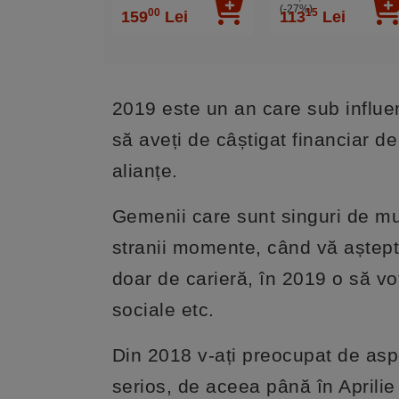
Granting pendant
(-27%)
00
15
159
Lei
113
Lei
mantra, piatra citrin
2019 este un an care sub influen
să aveți de câștigat financiar de
alianțe.
Gemenii care sunt singuri de mul
stranii momente, când vă aștepta
doar de carieră, în 2019 o să vot
sociale etc.
Din 2018 v-ați preocupat de aspe
serios, de aceea până în Aprilie