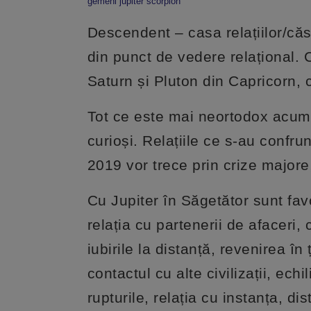
gemeni jupiter scorpion
Descendent – casa relațiilor/căsă
din punct de vedere relațional. C
Saturn și Pluton din Capricorn, 
Tot ce este mai neortodox acum v
curioși. Relațiile ce s-au confrun
2019 vor trece prin crize major
Cu Jupiter în Săgetător sunt favo
relația cu partenerii de afaceri, 
iubirile la distanță, revenirea î
contactul cu alte civilizații, echi
rupturile, relația cu instanța, dis