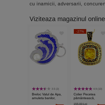
cu inamicii, adversarii, concuren
Viziteaza magazinul online
-27%
3.5 (2)
4.9 (10)
Breloc Valul de Apa,
Colier Pecetea
amuleta banilor,
pământească,
metal argintiu 14 cm
talisman Wish
155,00 Lei