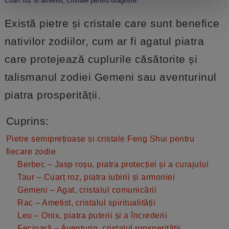
Cuart roz si ametist, cristale pentru dragoste
Există pietre și cristale care sunt benefice
nativilor zodiilor, cum ar fi agatul piatra
care protejează cuplurile căsătorite și
talismanul zodiei Gemeni sau aventurinul
piatra prosperității.
Cuprins:
Pietre semiprețioase și cristale Feng Shui pentru
fiecare zodie
Berbec – Jasp roșu, piatra protecției și a curajului
Taur – Cuarț roz, piatra iubirii și armoniei
Gemeni – Agat, cristalul comunicării
Rac – Ametist, cristalul spiritualității
Leu – Onix, piatra puterii și a încrederii
Fecioară – Aventurin, cristalul prosperității