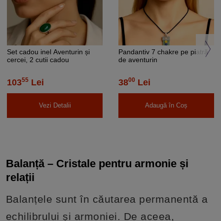
Set cadou inel Aventurin și
Pandantiv 7 chakre pe piatră
cercei, 2 cutii cadou
de aventurin
55
00
103
Lei
38
Lei
Vezi Detalii
Adaugă în Coș
Balanță – Cristale pentru armonie și
relații
Balanțele sunt în căutarea permanentă a
echilibrului și armoniei. De aceea,