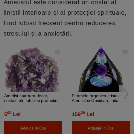
Ametistul este considerat un cristal al
liniștii interioare și al protecției spirituale,
fiind folosit frecvent pentru reducerea
stresului și a anxietății.
Ametist spartura decor,
Piramida orgonica cristale
cristale ale iubirii si protectiei,
Ametist și Obsidian, foita
pietre semipretioase 1-3 mm
aurie, 5 cm
mov 26g
00
00
5
Lei
159
Lei
Adaugă în Coș
Adaugă în Coș