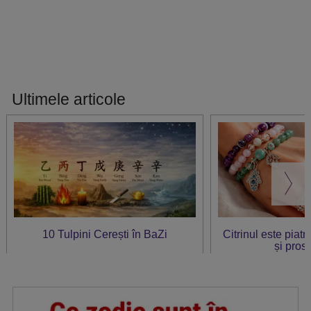
Ultimele articole
10 Tulpini Cerești în BaZi
Citrinul este piat
și prosp