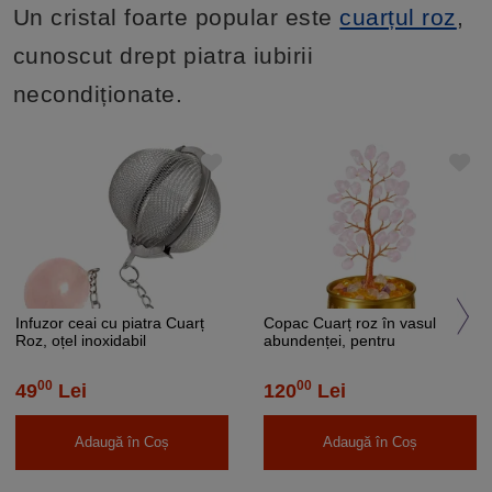
Un cristal foarte popular este
cuarțul roz
,
cunoscut drept piatra iubirii
necondiționate.
Infuzor ceai cu piatra Cuarț
Copac Cuarț roz în vasul
Roz, oțel inoxidabil
abundenței, pentru
prosperitate, metal de calitate,
17 cm
00
00
49
Lei
120
Lei
Adaugă în Coș
Adaugă în Coș