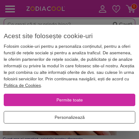
Caută
Acest site folosește cookie-uri
Acasă
Blog
Bijuterii si cristale
Folosim cookie-uri pentru a personaliza conținutul, pentru a oferi
Ce pietre și cristale Feng Shui se
funcții de rețele sociale și pentru a analiza traficul. De asemenea,
potrivesc pentru fiecare zodie
le oferim partenerilor de rețele sociale, de publicitate și de analize
informații cu privire la modul în care folosesc site-ul nostru. Aceștia
le pot combina cu alte informații oferite de dvs. sau culese în urma
folosirii serviciilor lor. Prin continuarea navigării, ești de acord cu
Politica de Cookies
.
Permite toate
Personalizează