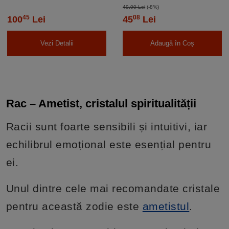
cadou
reglabil
49,00 Lei
(-8%)
45
08
100
Lei
45
Lei
Vezi Detalii
Adaugă în Coș
Rac – Ametist, cristalul spiritualității
Racii sunt foarte sensibili și intuitivi, iar
echilibrul emoțional este esențial pentru
ei.
Unul dintre cele mai recomandate cristale
pentru această zodie este
ametistul
.