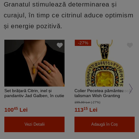
Granatul stimulează determinarea și
curajul, în timp ce citrinul aduce optimism
și energie pozitivă.
-27%
Set brățară Citrin, inel și
Colier Pecetea pământească,
pandantiv Jad Galben, în cutie
talisman Wish Granting
cadou
pendant mantra, piatra citrin
155,00 Lei
(-27%)
45
15
100
Lei
113
Lei
Vezi Detalii
Adaugă în Coș