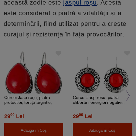
această zodie este
jaspul roșu
. Acesta
este considerat o piatră a vitalității și a
determinării, fiind utilizat pentru a crește
curajul și rezistența în fața provocărilor.
Cercei Jasp roșu, piatra
Cercei Jasp rosu, piatra
protecției, tortiță argintie,
eliberării energiei negative,
formă de picătură sau oval 3
formă rotundă roșu, tortiță
cm
00
00
29
Lei
29
Lei
Adaugă în Coș
Adaugă în Coș