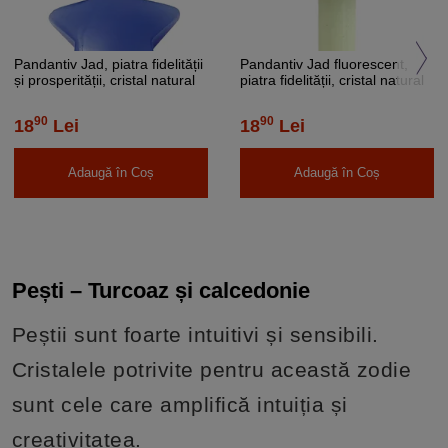
Pandantiv Jad, piatra fidelității
Pandantiv Jad fluorescent,
și prosperității, cristal natural
piatra fidelității, cristal natural
albastru stea 2 cm
hexagonal 34 mm dublu vârf
90
90
18
Lei
18
Lei
Adaugă în Coș
Adaugă în Coș
Pești – Turcoaz și calcedonie
Peștii sunt foarte intuitivi și sensibili.
Cristalele potrivite pentru această zodie
sunt cele care amplifică intuiția și
creativitatea.