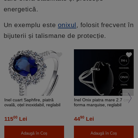
energetică.
Un exemplu este
onixul
, folosit frecvent în
bijuterii și talismane de protecție.
Inel cuart Saphfire, piatră
Inel Onix piatra mare 2.7 cm
ovală, oțel inoxidabil, reglabil
forma marquise, reglabil
pe mai multe mărimi
00
90
115
Lei
44
Lei
Adaugă în Coș
Adaugă în Coș