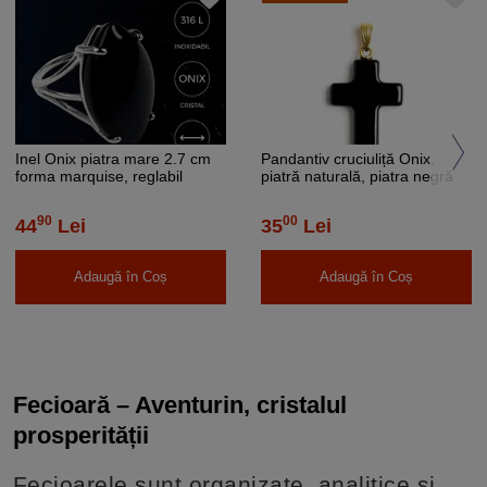
Inel Onix piatra mare 2.7 cm
Pandantiv cruciuliță Onix,
forma marquise, reglabil
piatră naturală, piatra negră
90
00
44
Lei
35
Lei
Adaugă în Coș
Adaugă în Coș
Fecioară – Aventurin, cristalul
prosperității
Fecioarele sunt organizate, analitice și