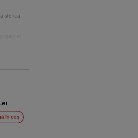
a sferica
protectiei
ste
rea chakrei
ei
uternice ale
ă în coș
gative si