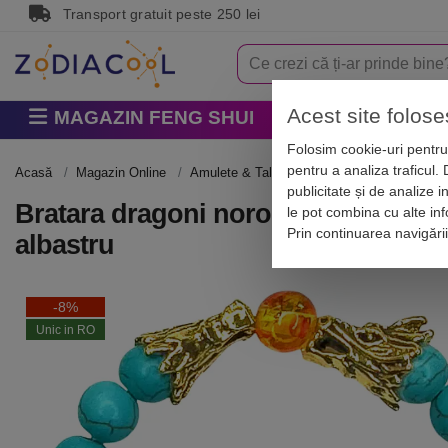
Transport gratuit peste 250 lei
Acest site folose
MAGAZIN FENG SHUI
Horoscop
Zodi
Folosim cookie-uri pentru 
pentru a analiza traficul.
Acasă
Magazin Online
Amulete & Talismane
Talismane noroco
publicitate și de analize i
Bratara dragoni norocosi cu perla nemu
le pot combina cu alte info
Prin continuarea navigări
albastru
-8%
Unic in RO