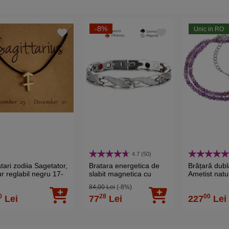
-8%
Unic in RO
4.7 (50)
tari zodiia Sagetator,
Bratara energetica de
Brățară dubl
r reglabil negru 17-
slabit magnetica cu
Ametist natur
 cm
germaniu, infrarous si
Argint 925, r
84,00 Lei
(-8%)
anioni, femei si barbati
0
28
00
Lei
77
Lei
227
Lei
pentru incheieturi,
argintiu 20 cm