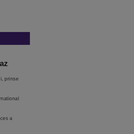
oaz
i, prinse
rnational
cces a