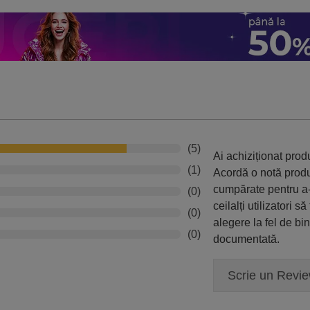
(5)
Ai achiziționat pro
(1)
Acordă o notă prod
cumpărate pentru a-
(0)
ceilalți utilizatori să
(0)
alegere la fel de bi
(0)
documentată.
Scrie un Revi