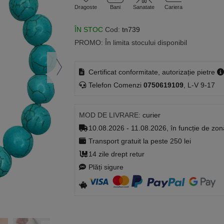
Dragoste
Bani
Sanatate
Cariera
ÎN STOC
Cod:
tn739
PROMO: În limita stocului disponibil
Certificat conformitate, autorizație pietre
Telefon Comenzi
0750619109
, L-V 9-17
MOD DE LIVRARE:
curier
10.08.2026 - 11.08.2026, în funcție de zon
Transport gratuit la peste 250 lei
14 zile drept retur
Plăți sigure