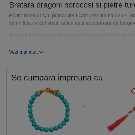
Bratara dragoni norocosi si pietre tu
Piatra nemurii sau piatra vietii care este tinuta de cei
semnifica cercul vietii, adica este aducatoare de longevi
Turcoazul este una dintre cele mai vechi bijuterii, folosi
si fericirii datorita culorii sale de albastru sau verde, ch
Vezi mai mult
Culoarea albastru semnifica renastere, binecuvantare, 
considerata cea mai frumoasa, aceasta fiind decorata cu
Fiind folosita de imparati, zei in diversele ceremonii al
Se cumpara impreuna cu
gatului pentru a va ajuta in exprimare si de asemenea es
Utilizare bratara dragon cu turcoaze
Trebuie tinut sub nivelul privirii, de preferat pe mana s
acesteia.
Bratara este benefica la locul de munca, intocmai pentr
ajuta la exprimare.