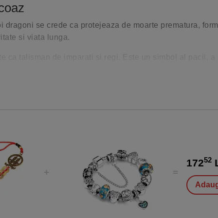
rcoaz
 doi dragoni se crede ca protejeaza de moarte prematura, form
tate si viata lunga.
te ca talisman de imparati si regi. Este un simbol al pacii, a 
iar si in traducerea sa inseamna piatra fericirii.
chiar si cea mai celebra moschee, Shah din Isfahan, Iran, e
 pietre turcoaz.
e acestora, aduce binecuvantare si protectie. Ajuta la curata
te folosita pentru matanii si rugaciuni.
52
172
L
tanga, pentru a putea tine sub control efectele deosebit de p
Adaug
u ca aduce prosperitate, bogatie, protejeaza de energiile ne