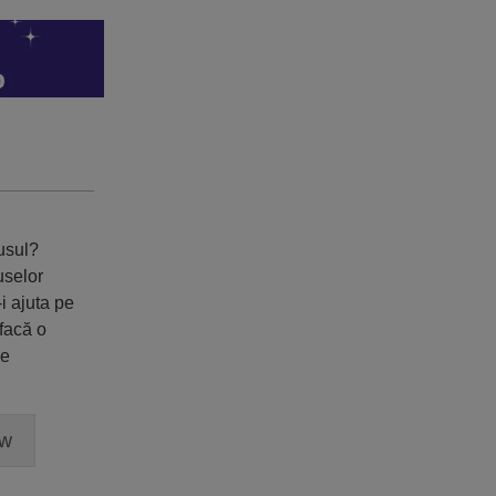
dusul?
uselor
i ajuta pe
 facă o
ne
ew