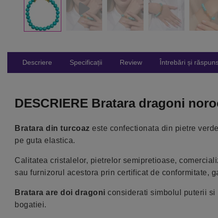
Descriere
Specificații
Review
Întrebări și răspuns
DESCRIERE Bratara dragoni norocos
Bratara din turcoaz
este confectionata din pietre verde
pe guta elastica.
Calitatea cristalelor, pietrelor semipretioase, comercial
sau furnizorul acestora prin certificat de conformitate, g
Bratara are doi dragoni
considerati simbolul puterii si
bogatiei.