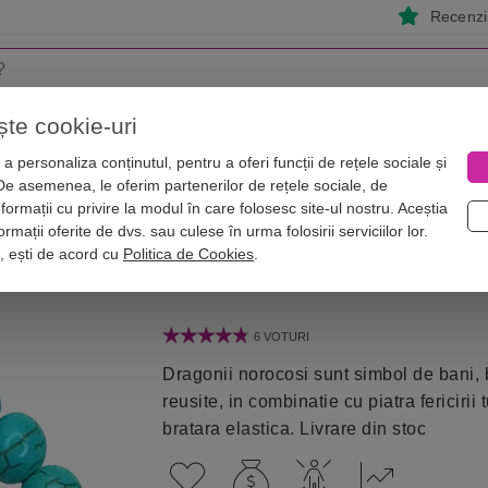
Recenzii
ște cookie-uri
i
Astrologie
Numerologie
Feng Shui
Vise
a personaliza conținutul, pentru a oferi funcții de rețele sociale și
 De asemenea, le oferim partenerilor de rețele sociale, de
ase
Bratara dragoni norocosi cu perla nemuririi si piatra turcoaz
nformații cu privire la modul în care folosesc site-ul nostru. Aceștia
ririi si piatra turcoaz, pietrele feric
rmații oferite de dvs. sau culese în urma folosirii serviciilor lor.
i, ești de acord cu
Politica de Cookies
.
6 VOTURI
Dragonii norocosi sunt simbol de bani, 
reusite, in combinatie cu piatra fericirii
bratara elastica. Livrare din stoc