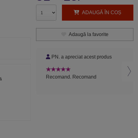
ADAUGĂ ÎN COȘ
Adaugă la favorite
PN. a apreciat acest produs
S
Recomand. Recomand
Rec
ă
supe