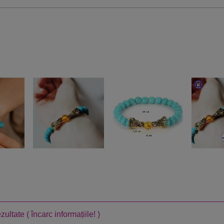
ezultate
( încarc informațiile! )