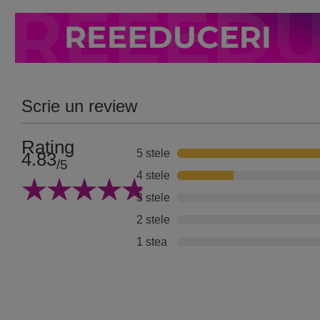
Scrie un review
Rating
5 stele
4.83
/5
4 stele
3 stele
2 stele
1 stea