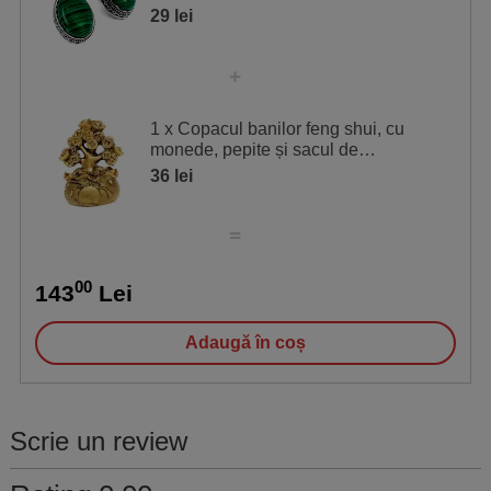
motive grecești și
29 lei
1 x Copacul banilor feng shui, cu
monede, pepite și sacul de
prosperitate, 6,7 cm
36 lei
00
143
Lei
Adaugă în coș
Scrie un review