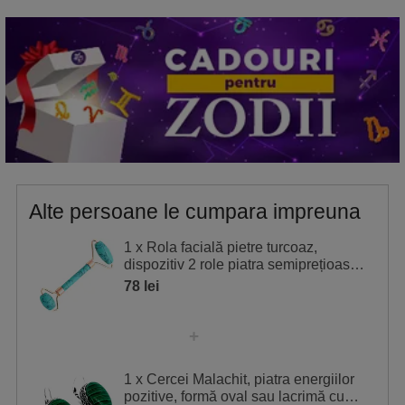
cu ele. Odată identificate, așază obiectele de protecție
sau de activare în acele zone, sau poartă amuleta
potrivită, consultând tabelul de mai jos pentru ghidare.
Stea
Semnificație
2
Boala
5
Ghinion
Alte persoane le cumpara impreuna
1 x Rola facială pietre turcoaz,
dispozitiv 2 role piatra semiprețioasă
pentru elasticitate piele
78 lei
1 x Cercei Malachit, piatra energiilor
pozitive, formă oval sau lacrimă cu