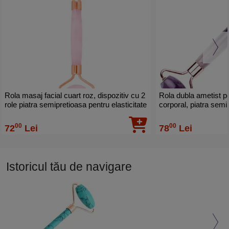
Rola masaj facial cuart roz, dispozitiv cu 2
Rola dubla ametist pe
role piatra semipretioasa pentru elasticitate
corporal, piatra sem
piele si stimulare, 15 cm
ridurile si cearcanel
00
00
72
Lei
78
Lei
Istoricul tău de navigare