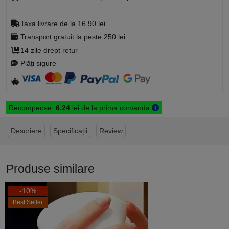
Taxa livrare de la 16.90 lei
Transport gratuit la peste 250 lei
14 zile drept retur
Plăți sigure
Recompense:
6.24
lei de la prima comanda
Descriere
Specificații
Review
Produse similare
-10%
Best Seller