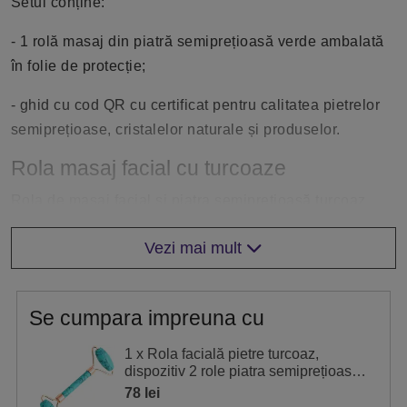
Setul conține:
- 1 rolă masaj din piatră semiprețioasă verde ambalată
în folie de protecție;
- ghid cu cod QR cu certificat pentru calitatea pietrelor
semiprețioase, cristalelor naturale și produselor.
Rola masaj facial cu turcoaze
Rola de masaj facial și piatra semiprețioasă turcoaz
ajută la elasticitatea pieli, eliminarea stresului și
Vezi mai mult
tensiunii din corp și ajută la stimularea sistemului
limfatic și drenajului.
Utilizare rolă masaj cu turcoaze
Se cumpara impreuna cu
Poate fi utilizată pe ten cu serumuri, creme, uleiuri
1 x Rola facială pietre turcoaz,
hidratante pentru masajul chipului.
dispozitiv 2 role piatra semiprețioasă
pentru elasticitate piele
78 lei