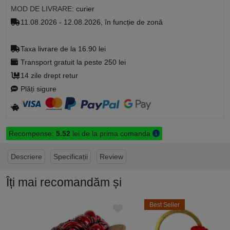
MOD DE LIVRARE:
curier
11.08.2026 - 12.08.2026, în funcție de zonă
Taxa livrare de la 16.90 lei
Transport gratuit la peste 250 lei
14 zile drept retur
Plăți sigure
Recompense:
5.52
lei de la prima comanda
Descriere
Specificații
Review
Îți mai recomandăm și
Best Seller