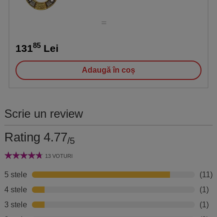
85
131
Lei
Adaugă în coș
Scrie un review
Rating 4.77
/5
13 VOTURI
5 stele
(11)
4 stele
(1)
3 stele
(1)