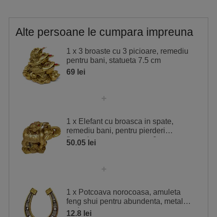
Alte persoane le cumpara impreuna
1 x 3 broaste cu 3 picioare, remediu
pentru bani, statueta 7.5 cm
69 lei
1 x Elefant cu broasca in spate,
remediu bani, pentru pierderi
financiare, statueta mare 9 cm
50.05 lei
1 x Potcoava norocoasa, amuleta
feng shui pentru abundenta, metal
auriu
12.8 lei