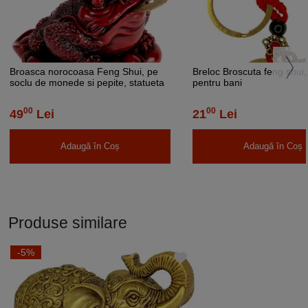
Broasca norocoasa Feng Shui, pe
Breloc Broscuta feng shui
soclu de monede si pepite, statueta
pentru bani
piatra 9 cm rosu
00
00
49
Lei
21
Lei
Adaugă în Coș
Adaugă în Coș
Produse similare
-5%