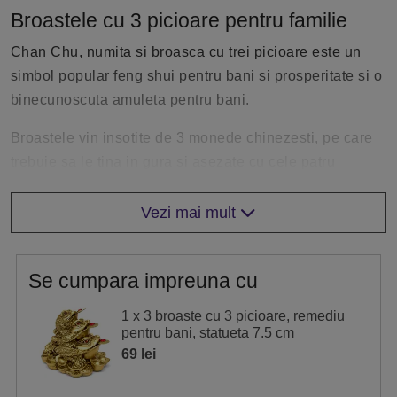
Broastele cu 3 picioare pentru familie
Chan Chu, numita si broasca cu trei picioare este un
simbol popular feng shui pentru bani si prosperitate si o
binecunoscuta amuleta pentru bani.
Broastele vin insotite de 3 monede chinezesti, pe care
trebuie sa le tina in gura si asezate cu cele patru
ideograme chinezesti in sus, pentru a capta energia
pozitiva pentru bani.
Vezi mai mult
Amplasare broaste triple cu 3 picioare
Se cumpara impreuna cu
Broastele cu 3 picioare se asaza in apropierea solului,
pe o bancnota de 1 sau 100 lei, in spatele mobilei si nu
1 x 3 broaste cu 3 picioare, remediu
trebuie sa stea cu fata direct inspre usa pentru a nu da
pentru bani, statueta 7.5 cm
averea afara din casa.
69 lei
Usor ascunsa, statueta se plaseaza in asa fel incat