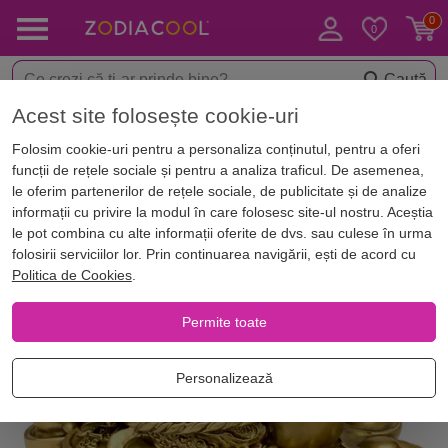
Caută
Acest site folosește cookie-uri
< Decorațiuni feng shui casa
Obiecte feng shui pe zodii
Folosim cookie-uri pentru a personaliza conținutul, pentru a oferi
funcții de rețele sociale și pentru a analiza traficul. De asemenea,
Best Seller
le oferim partenerilor de rețele sociale, de publicitate și de analize
informații cu privire la modul în care folosesc site-ul nostru. Aceștia
le pot combina cu alte informații oferite de dvs. sau culese în urma
folosirii serviciilor lor. Prin continuarea navigării, ești de acord cu
Politica de Cookies
.
Permite toate
Personalizează