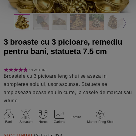
3 broaste cu 3 picioare, remediu
pentru bani, statueta 7.5 cm
13 VOTURI
Broastele cu 3 picioare feng shui se asaza in
apropierea solului, usor ascunse. Statueta se
amplaseaza acasa sau in curte, la casele de marcat sau
vitrine.
Familie
Bani
Sanatate
Noroc
Cariera
Master Feng Shui
STOC LIMITAT
Cod:
o-f-s-323