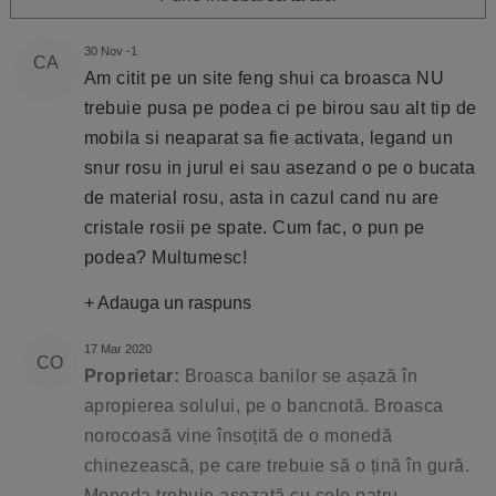
30 Nov -1
CA
Am citit pe un site feng shui ca broasca NU
trebuie pusa pe podea ci pe birou sau alt tip de
mobila si neaparat sa fie activata, legand un
snur rosu in jurul ei sau asezand o pe o bucata
de material rosu, asta in cazul cand nu are
cristale rosii pe spate. Cum fac, o pun pe
podea? Multumesc!
+ Adauga un raspuns
17 Mar 2020
CO
Proprietar:
Broasca banilor se așază în
apropierea solului, pe o bancnotă. Broasca
norocoasă vine însoțită de o monedă
chinezească, pe care trebuie să o țină în gură.
Moneda trebuie așezată cu cele patru