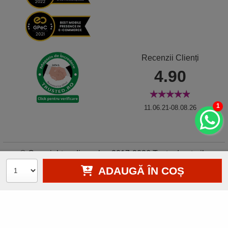
Recenzii Clienți
4.90
1
11.06.21-08.08.26
© Copyright zodiacool.ro 2017-2026 Toate drepturile
rezervate • Autorizație metale și pietre prețioase nr. 11837
ADAUGĂ ÎN COȘ
•
Gestionează preferințe cookies
0750619109