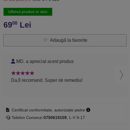
Ultimul produs in stoc
69
Lei
00
Adaugă la favorite
MD. a apreciat acest produs
N
Da,îl recomand. Super ok remediu!
Rec
Certificat conformitate, autorizație pietre
Telefon Comenzi
0750619109
, L-V 9-17