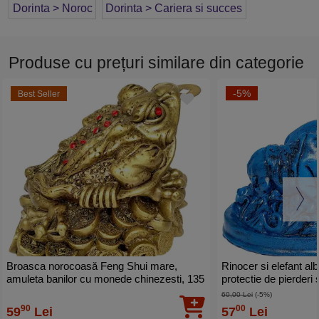
Dorinta > Noroc
Dorinta > Cariera si succes
Produse cu prețuri similare din categorie
-5%
Best Seller
Broasca norocoasă Feng Shui mare,
Rinocer si elefant alb
amuleta banilor cu monede chinezesti, 135
protectie de pierderi 
mm
10 cm
60,00 Lei
(-5%)
90
00
59
Lei
57
Lei