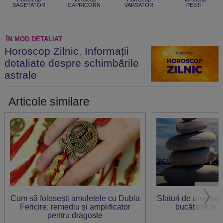
SAGETATOR
CAPRICORN
VARSATOR
PESTI
ÎN MOD DETALIAT
Horoscop Zilnic. Informații
detaliate despre schimbările
astrale
Articole similare
Cum să folosești amuletele cu Dubla
Sfaturi de amenajar
Fericire: remediu și amplificator
bucătărie în 
pentru dragoste