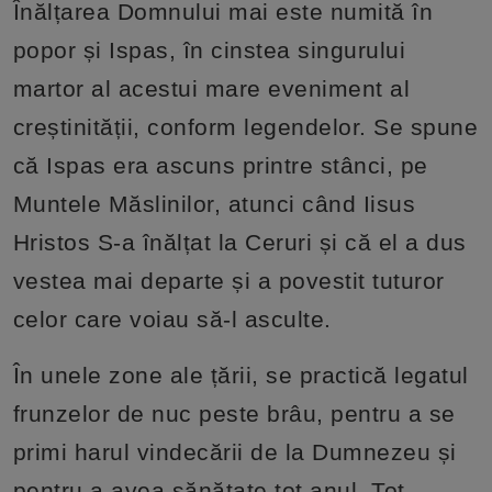
Înălțarea Domnului mai este numită în
popor și Ispas, în cinstea singurului
martor al acestui mare eveniment al
creștinității, conform legendelor. Se spune
că Ispas era ascuns printre stânci, pe
Muntele Măslinilor, atunci când Iisus
Hristos S-a înălțat la Ceruri și că el a dus
vestea mai departe și a povestit tuturor
celor care voiau să-l asculte.
În unele zone ale țării, se practică legatul
frunzelor de nuc peste brâu, pentru a se
primi harul vindecării de la Dumnezeu și
pentru a avea sănătate tot anul. Tot