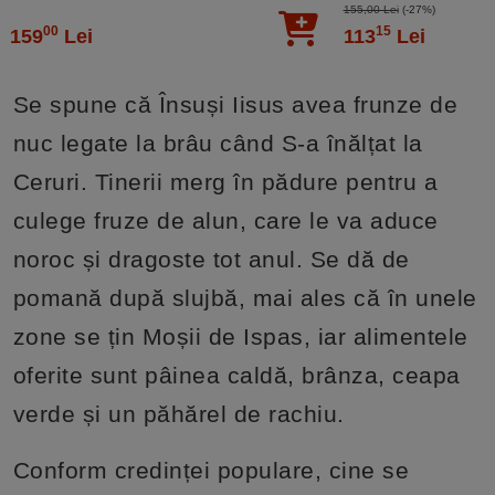
155,00 Lei
(-27%)
00
15
159
Lei
113
Lei
Se spune că Însuși Iisus avea frunze de
nuc legate la brâu când S-a înălțat la
Ceruri. Tinerii merg în pădure pentru a
culege fruze de alun, care le va aduce
noroc și dragoste tot anul. Se dă de
pomană după slujbă, mai ales că în unele
zone se țin Moșii de Ispas, iar alimentele
oferite sunt pâinea caldă, brânza, ceapa
verde și un păhărel de rachiu.
Conform credinței populare, cine se