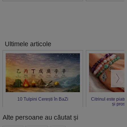
Ultimele articole
10 Tulpini Cerești în BaZi
Citrinul este piat
și prosp
Alte persoane au căutat și