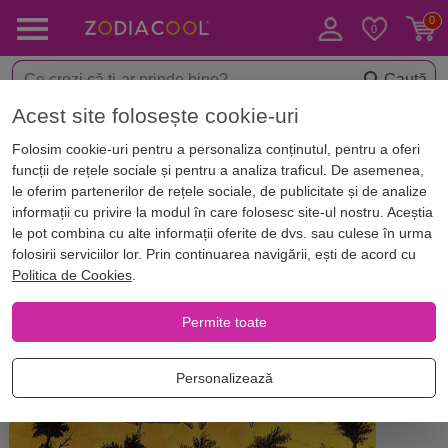
Caută
Acest site folosește cookie-uri
Acasă
Blog
Traditii Romanesti
Folosim cookie-uri pentru a personaliza conținutul, pentru a oferi
Tradiții și obiceiuri într-una dintre
funcții de rețele sociale și pentru a analiza traficul. De asemenea,
cele mai mari sărbători: Înălțarea
le oferim partenerilor de rețele sociale, de publicitate și de analize
informații cu privire la modul în care folosesc site-ul nostru. Aceștia
Domnului
le pot combina cu alte informații oferite de dvs. sau culese în urma
folosirii serviciilor lor. Prin continuarea navigării, ești de acord cu
Politica de Cookies
.
Permite toate
Personalizează