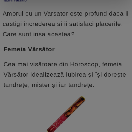
nativii varsator
Amorul cu un Varsator este profund daca ii
castigi increderea si ii satisfaci placerile.
Care sunt insa acestea?
Femeia Vărsător
Cea mai visătoare din Horoscop, femeia
Vărsător idealizează iubirea şi își dorește
tandrețe, mister și iar tandrețe.