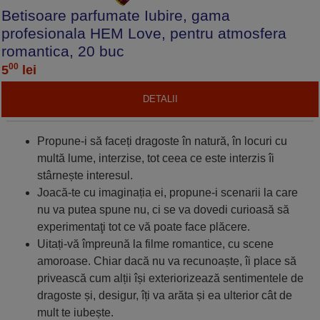
Betisoare parfumate Iubire, gama
profesionala HEM Love, pentru atmosfera
romantica, 20 buc
00
5
lei
DETALII
Propune-i să faceți dragoste în natură, în locuri cu
multă lume, interzise, tot ceea ce este interzis îi
stârnește interesul.
Joacă-te cu imaginația ei, propune-i scenarii la care
nu va putea spune nu, ci se va dovedi curioasă să
experimentaţi tot ce vă poate face plăcere.
Uitați-vă împreună la filme romantice, cu scene
amoroase. Chiar dacă nu va recunoaște, îi place să
privească cum alții își exteriorizează sentimentele de
dragoste și, desigur, îți va arăta și ea ulterior cât de
mult te iubește.