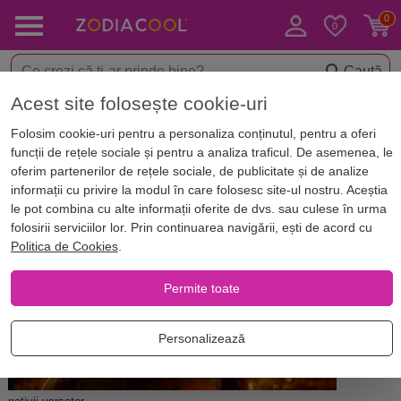
Caută
Acest site folosește cookie-uri
Acasă
Blog
Horoscop. Zodii
Folosim cookie-uri pentru a personaliza conținutul, pentru a oferi
Metode mai putin cunoscute de a
funcții de rețele sociale și pentru a analiza traficul. De asemenea, le
cuceri un Varsator
oferim partenerilor de rețele sociale, de publicitate și de analize
informații cu privire la modul în care folosesc site-ul nostru. Aceștia
le pot combina cu alte informații oferite de dvs. sau culese în urma
folosirii serviciilor lor. Prin continuarea navigării, ești de acord cu
Politica de Cookies
.
Permite toate
Personalizează