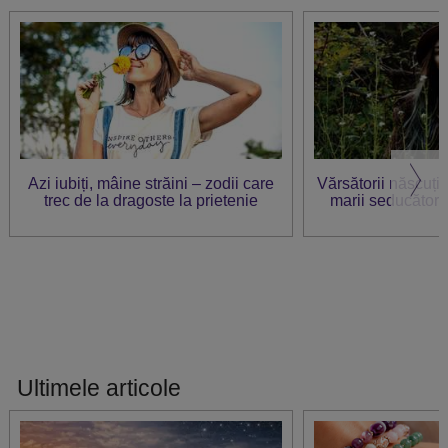
Azi iubiți, mâine străini – zodii care
Vărsătorii născuți î
trec de la dragoste la prietenie
marii seducători
Ultimele articole