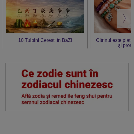
10 Tulpini Cerești în BaZi
Citrinul este piat
și prosp