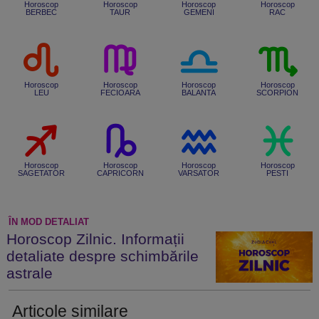
Horoscop
Horoscop
Horoscop
Horoscop
BERBEC
TAUR
GEMENI
RAC
Horoscop
Horoscop
Horoscop
Horoscop
LEU
FECIOARA
BALANTA
SCORPION
Horoscop
Horoscop
Horoscop
Horoscop
SAGETATOR
CAPRICORN
VARSATOR
PESTI
ÎN MOD DETALIAT
Horoscop Zilnic. Informații
detaliate despre schimbările
astrale
Articole similare