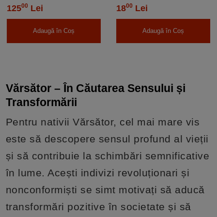
00
00
125
Lei
18
Lei
Adaugă în Coș
Adaugă în Coș
Vărsător – În Căutarea Sensului și
Transformării
Pentru nativii Vărsător, cel mai mare vis
este să descopere sensul profund al vieții
și să contribuie la schimbări semnificative
în lume. Acești indivizi revoluționari și
nonconformiști se simt motivați să aducă
transformări pozitive în societate și să