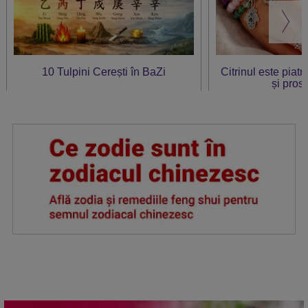
10 Tulpini Cerești în BaZi
Citrinul este piat
și prosp