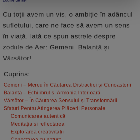
zodiile de aer
Cu toții avem un vis, o ambiție în adâncul
sufletului, care ne face să avem un sens
în viață. Iată ce spun astrele despre
zodiile de Aer: Gemeni, Balanță și
Vărsător!
Cuprins:
Gemeni – Mereu în Căutarea Distracției și Cunoașterii
Balanță – Echilibrul și Armonia Interioară
Vărsător – În Căutarea Sensului și Transformării
Sfaturi Pentru Atingerea Plăcerii Personale
Comunicarea autentică
Meditația și reflectarea
Explorarea creativității
Conectarea cu natura