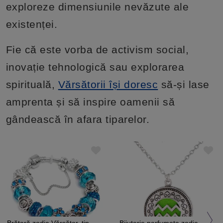
exploreze dimensiunile nevăzute ale
existenței.
Fie că este vorba de activism social,
inovație tehnologică sau explorarea
spirituală,
Vărsătorii își doresc
să-și lase
amprenta și să inspire oamenii să
gândească în afara tiparelor.
Brățară zodia Vărsător, tip
Bijuterie parfumata zodia