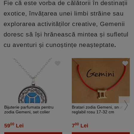
Fie că este vorba de călătorii în destinații
exotice, învățarea unei limbi străine sau
explorarea activităților creative, Gemenii
doresc să își hrănească mintea și sufletul
cu aventuri și cunoștințe neașteptate
.
Bijuterie parfumata pentru
Bratari zodia Gemeni, snur
zodia Gemeni, set colier
reglabil rosu 17-32 cm
argintiu si pandantiv
aromaterapie cu 4 discuri
00
00
59
Lei
7
Lei
diverse culori