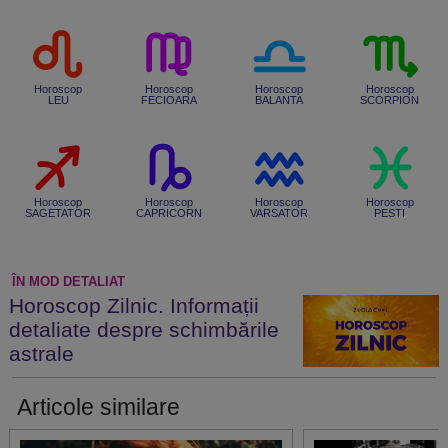
Horoscop
Horoscop
Horoscop
Horoscop
LEU
FECIOARA
BALANTA
SCORPION
Horoscop
Horoscop
Horoscop
Horoscop
SAGETATOR
CAPRICORN
VARSATOR
PESTI
ÎN MOD DETALIAT
Horoscop Zilnic. Informații
detaliate despre schimbările
astrale
Articole similare