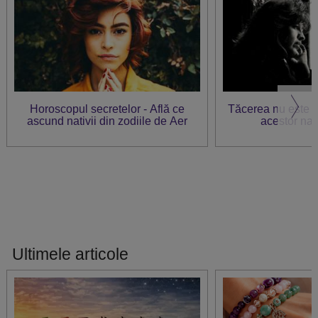
Horoscopul secretelor - Află ce
Tăcerea nu este 
ascund nativii din zodiile de Aer
acestor nativ
Ultimele articole