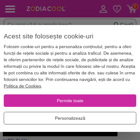
Caută
Acest site folosește cookie-uri
Acasă
Blog
Horoscop. Zodii
Folosim cookie-uri pentru a personaliza conținutul, pentru a oferi
Horoscopul ambițiilor – descoperă
funcții de rețele sociale și pentru a analiza traficul. De asemenea,
cel mai mare vis al zodiilor de Aer
le oferim partenerilor de rețele sociale, de publicitate și de analize
informații cu privire la modul în care folosesc site-ul nostru. Aceștia
le pot combina cu alte informații oferite de dvs. sau culese în urma
folosirii serviciilor lor. Prin continuarea navigării, ești de acord cu
Politica de Cookies
.
Permite toate
Personalizează