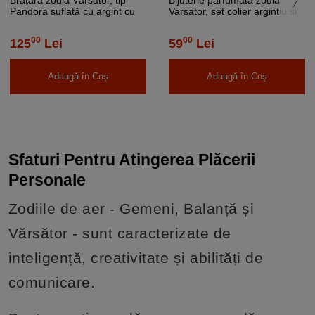
Pandora suflată cu argint cu
Varsator, set colier argintiu si
charmuri semn zodiacal,
pandantiv aromaterapie cu 4
albastru deschis 19 cm
discuri diverse culori
00
00
125
Lei
59
Lei
Adaugă în Coș
Adaugă în Coș
Sfaturi Pentru Atingerea Plăcerii
Personale
Zodiile de aer - Gemeni, Balanță și
Vărsător - sunt caracterizate de
inteligență, creativitate și abilități de
comunicare.