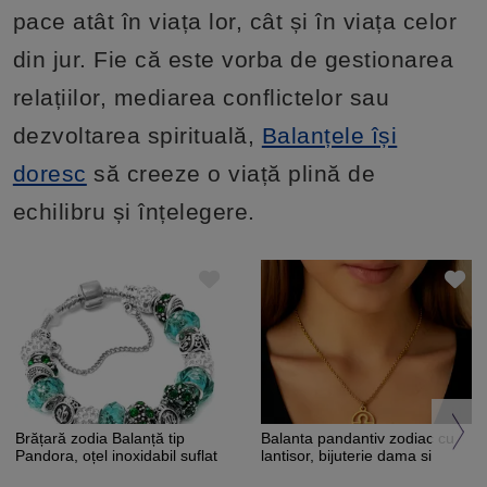
pace atât în viața lor, cât și în viața celor
din jur. Fie că este vorba de gestionarea
relațiilor, mediarea conflictelor sau
dezvoltarea spirituală,
Balanțele își
doresc
să creeze o viață plină de
echilibru și înțelegere.
Brățară zodia Balanță tip
Balanta pandantiv zodiac cu
Pandora, oțel inoxidabil suflat
lantisor, bijuterie dama si
cu argint, verde smarald
barbati inoxidabil auriu