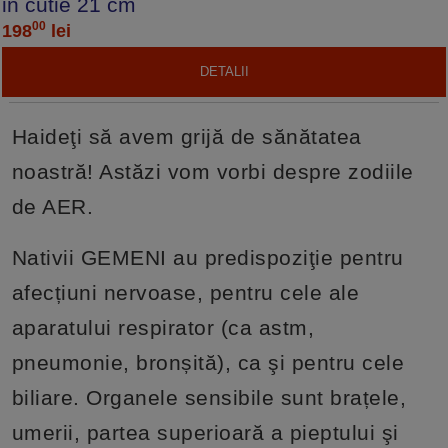
in cutie 21 cm
00
198
lei
DETALII
Haideţi să avem grijă de sănătatea
noastră! Astăzi vom vorbi despre zodiile
de AER.
Nativii GEMENI au predispoziţie pentru
afecțiuni nervoase, pentru cele ale
aparatului respirator (ca astm,
pneumonie, bronșită), ca şi pentru cele
biliare. Organele sensibile sunt brațele,
umerii, partea superioară a pieptului şi