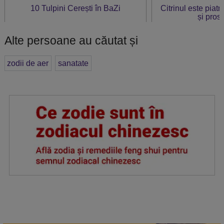
10 Tulpini Cerești în BaZi
Citrinul este piat
și prosp
Alte persoane au căutat și
zodii de aer
sanatate