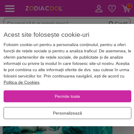
Caută
Acest site folosește cookie-uri
Acasă
Blog
Horoscop. Zodii
Folosim cookie-uri pentru a personaliza conținutul, pentru a oferi
Ce boli riști să ai? Predispoziții
funcții de rețele sociale și pentru a analiza traficul. De asemenea, le
pentru afecțiuni ale zodiilor de
oferim partenerilor de rețele sociale, de publicitate și de analize
informații cu privire la modul în care folosesc site-ul nostru. Aceștia
AER
le pot combina cu alte informații oferite de dvs. sau culese în urma
folosirii serviciilor lor. Prin continuarea navigării, ești de acord cu
Politica de Cookies
.
Permite toate
Personalizează