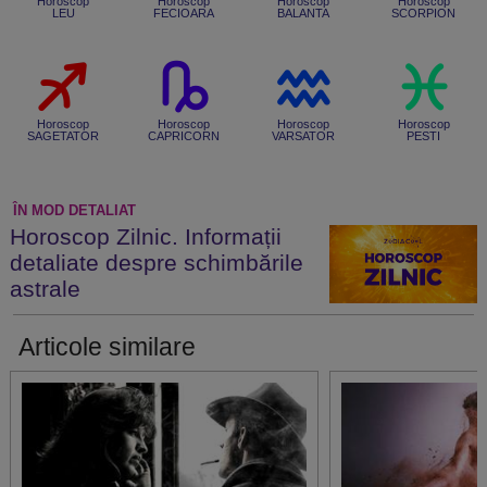
Horoscop
Horoscop
Horoscop
Horoscop
LEU
FECIOARA
BALANTA
SCORPION
Horoscop
Horoscop
Horoscop
Horoscop
SAGETATOR
CAPRICORN
VARSATOR
PESTI
ÎN MOD DETALIAT
Horoscop Zilnic. Informații
detaliate despre schimbările
astrale
Articole similare