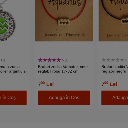
 (1)
5 (1)
0
umata zodia
Bratari zodiia Varsator, snur
Bratari zodiia 
olier argintiu si
reglabil rosu 17-32 cm
reglabil negru
materapie cu 4
 culori
00
00
7
Lei
7
Lei
 în Coș
Adaugă în Coș
Adaugă