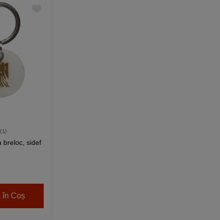
 (1)
 breloc, sidef
 în Coș