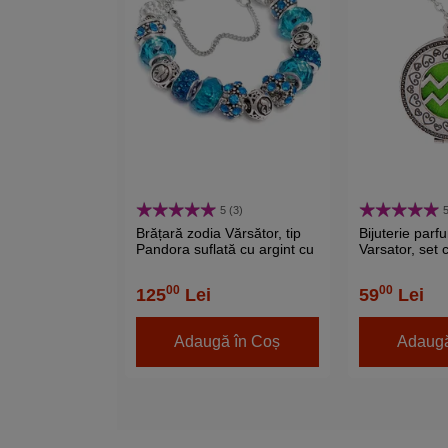
5 (3)
5
Brățară zodia Vărsător, tip
Bijuterie parf
Pandora suflată cu argint cu
Varsator, set c
charmuri semn zodiacal,
pandantiv aro
albastru deschis 19 cm
discuri diverse
00
00
125
Lei
59
Lei
Adaugă în Coș
Adaugă