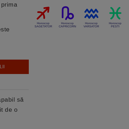
 prima
Horoscop
Horoscop
Horoscop
Horoscop
SAGETATOR
CAPRICORN
VARSATOR
PESTI
este
II
apabil să
it de o