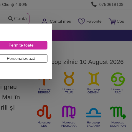
 Clienți 4.90/5
0750619109
Caută
Contul meu
Favorite
Coș
Permite toate
Personalizează
Horoscop zilnic 10 August 2026
i greu
Horoscop
Horoscop
Horoscop
Horoscop
BERBEC
TAUR
GEMENI
RAC
. Mai în
ili și
Horoscop
Horoscop
Horoscop
Horoscop
LEU
FECIOARA
BALANTA
SCORPION