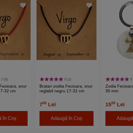
.7 (6)
5 (2)
5
 Fecioara, snur
Bratari zodiia Fecioara, snur
Zodia Fecioara
 17-32 cm
reglabil negru 17-32 cm
30 mm
00
00
7
Lei
15
Lei
 în Coș
Adaugă în Coș
Adaugă