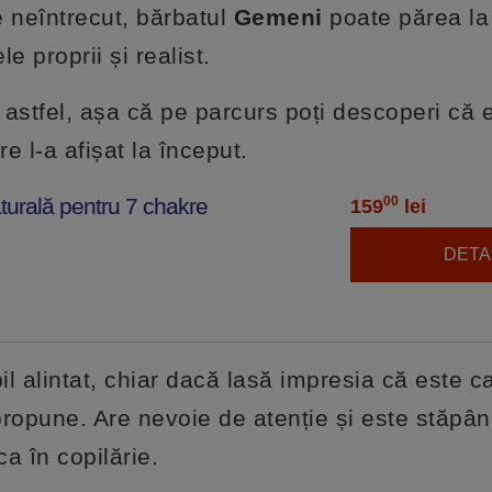
e neîntrecut, bărbatul
Gemeni
poate părea la
e proprii și realist.
i astfel, așa că pe parcurs poți descoperi că 
e l-a afișat la început.
turală pentru 7 chakre
00
159
lei
DETAL
il alintat, chiar dacă lasă impresia că este c
 propune. Are nevoie de atenție și este stăpân
ca în copilărie.