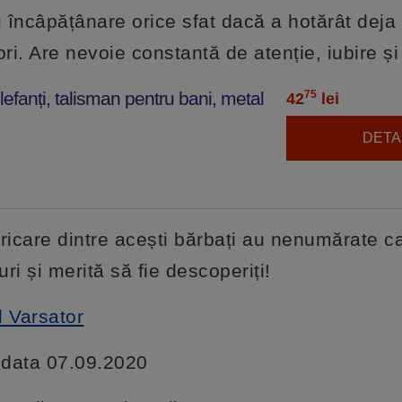
 încâpățânare orice sfat dacă a hotărât deja
ri. Are nevoie constantă de atenție, iubire și
efanți, talisman pentru bani, metal
75
42
lei
DETAL
ricare dintre acești bărbați au nenumărate cal
 și merită să fie descoperiți!
l Varsator
a data 07.09.2020