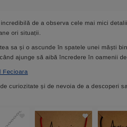
 incredibilă de a observa cele mai mici detali
ne ori situații.
tatea sa și o ascunde în spatele unei măști bi
 când ajunge să aibă încredere în oamenii de
l Fecioara
 de curiozitate și de nevoia de a descoperi sa