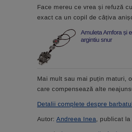
Face mereu ce vrea și refuză cu
exact ca un copil de câțiva anișo
Amuleta Amfora și el
argintiu snur
Mai mult sau mai puțin maturi, o
care compensează alte neajunsuri
Detalii complete despre barbatu
Autor:
Andreea Inea
, publicat l