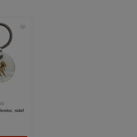
 (1)
reloc, sidef