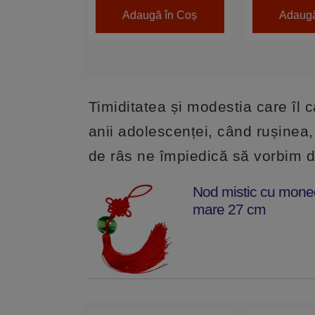
Adaugă în Coș
Adaugă
Timiditatea și modestia care îl 
anii adolescenței, când rușinea,
de râs ne împiedică să vorbim d
Nod mistic cu moned
mare 27 cm