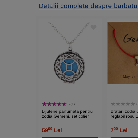
Detalii complete despre barbat
5 (1)
0
Bijuterie parfumata pentru
Bratari zodia
zodia Gemeni, set colier
reglabil rosu
argintiu si pandantiv
aromaterapie cu 4 discuri
00
00
59
Lei
7
Lei
diverse culori