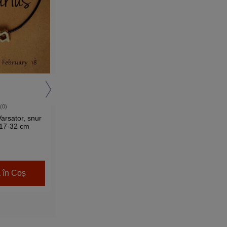
 (0)
5 (3)
Varsator, snur
Zodia Vărsător breloc, sidef
 17-32 cm
30 mm
00
15
Lei
 în Coș
Adaugă în Coș