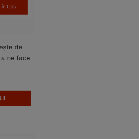
 în Coș
ește de
 a ne face
II