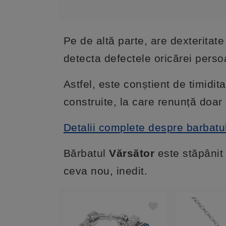
Pe de altă parte, are dexteritate
detecta defectele oricărei persoa
Astfel, este conștient de timidi
construite, la care renunță doar
Detalii complete despre barbatu
Bărbatul
Vărsător
este stăpânit
ceva nou, inedit.