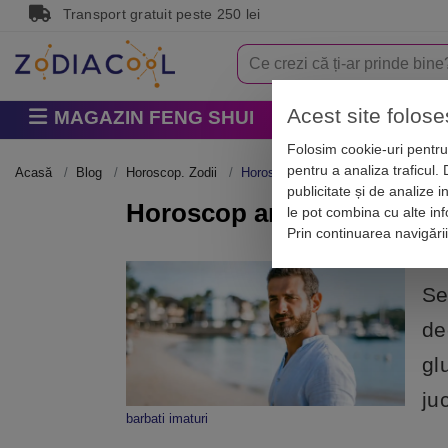
Transport gratuit peste 250 lei
Acest site folose
MAGAZIN FENG SHUI
Horoscop
Zodi
Folosim cookie-uri pentru 
pentru a analiza traficul.
Acasă
Blog
Horoscop. Zodii
Horoscop amuzant: Top 3 bărbați c
publicitate și de analize i
Horoscop amuzant: Top 3 b
le pot combina cu alte info
Prin continuarea navigări
Se
de
gl
ju
barbati imaturi