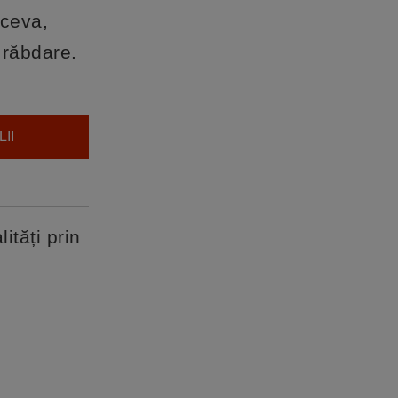
 ceva,
 răbdare.
II
ități prin