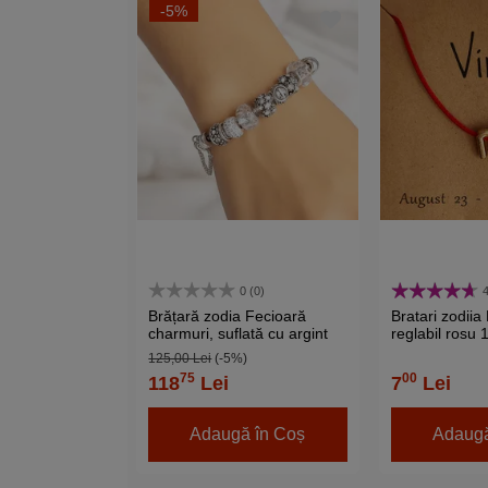
-5%
0 (0)
4
Brățară zodia Fecioară
Bratari zodiia
charmuri, suflată cu argint
reglabil rosu
cu strasuri montate în
125,00 Lei
(-5%)
charmuri, inox solid de
75
00
118
Lei
7
Lei
calitate alb 19 cm
Adaugă în Coș
Adaugă