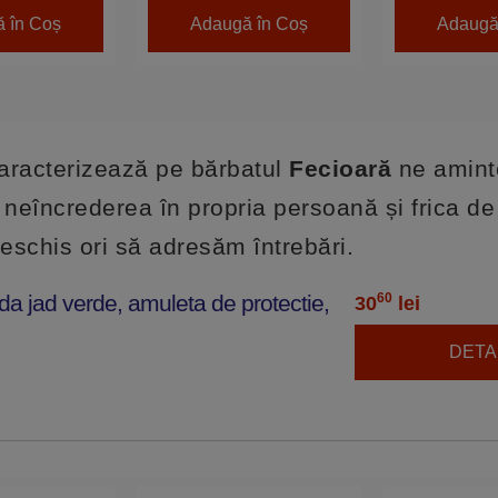
 în Coș
Adaugă în Coș
Adaugă
caracterizează pe bărbatul
Fecioară
ne amint
 neîncrederea în propria persoană și frica de
eschis ori să adresăm întrebări.
a jad verde, amuleta de protectie,
60
30
lei
DETAL