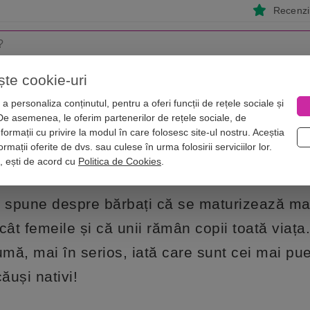
Recenzii
ște cookie-uri
i
Astrologie
Numerologie
Feng Shui
Vise
a personaliza conținutul, pentru a oferi funcții de rețele sociale și
 De asemenea, le oferim partenerilor de rețele sociale, de
are nu se maturizează ușor
nformații cu privire la modul în care folosesc site-ul nostru. Aceștia
ărbați care nu se maturizează ușor
rmații oferite de dvs. sau culese în urma folosirii serviciilor lor.
i, ești de acord cu
Politica de Cookies
.
 spune despre bărbați că se maturizează ma
cât femeile și că unii rămân copii toată viața
umă, mai în serios, iată care sunt cei mai puer
căuși nativi!