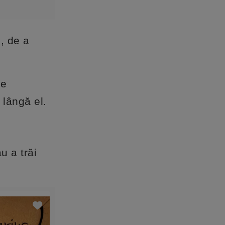
i, de a
ne
 lângă el.
u a trăi