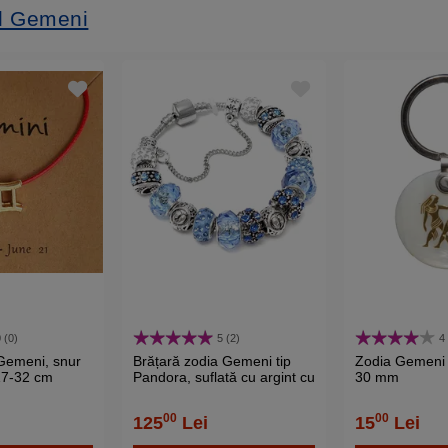
ul Gemeni
 (0)
5 (2)
4
 Gemeni, snur
Brățară zodia Gemeni tip
Zodia Gemeni b
 17-32 cm
Pandora, suflată cu argint cu
30 mm
strasuri montate în
charmuri, bleu 19 cm
00
00
125
Lei
15
Lei