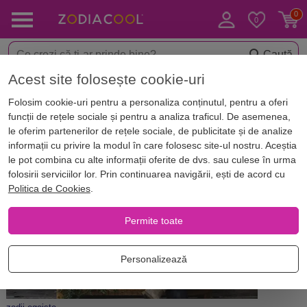
Caută
Acest site folosește cookie-uri
Acasă
Blog
Horoscop. Zodii
Folosim cookie-uri pentru a personaliza conținutul, pentru a oferi
Horoscopul dragostei: ei sunt
funcții de rețele sociale și pentru a analiza traficul. De asemenea,
bărbații cei mai egoiști în iubire
le oferim partenerilor de rețele sociale, de publicitate și de analize
informații cu privire la modul în care folosesc site-ul nostru. Aceștia
le pot combina cu alte informații oferite de dvs. sau culese în urma
folosirii serviciilor lor. Prin continuarea navigării, ești de acord cu
Politica de Cookies
.
Permite toate
Personalizează