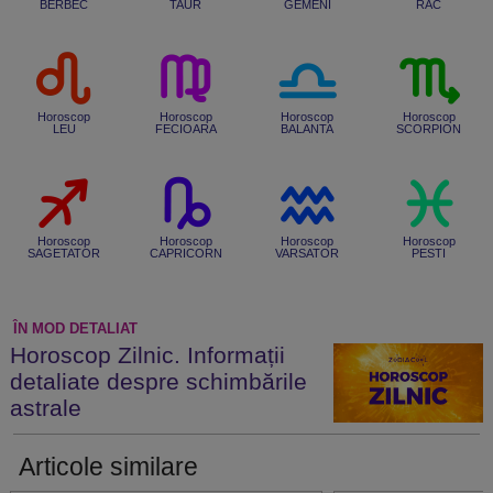
BERBEC
TAUR
GEMENI
RAC
Horoscop
Horoscop
Horoscop
Horoscop
LEU
FECIOARA
BALANTA
SCORPION
Horoscop
Horoscop
Horoscop
Horoscop
SAGETATOR
CAPRICORN
VARSATOR
PESTI
ÎN MOD DETALIAT
Horoscop Zilnic. Informații
detaliate despre schimbările
astrale
Articole similare