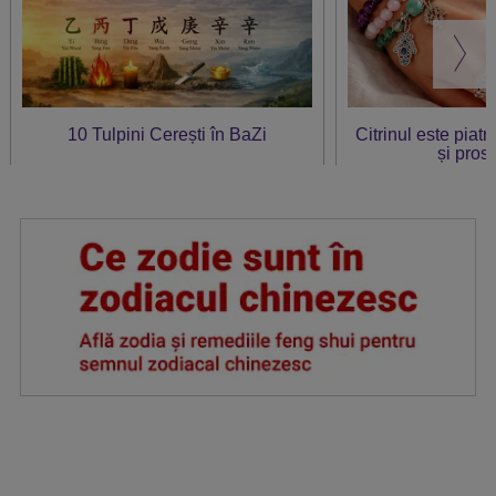
10 Tulpini Cerești în BaZi
Citrinul este piat
și prosp