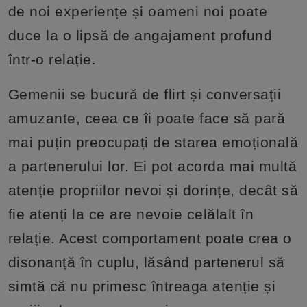
de noi experiențe și oameni noi poate
duce la o lipsă de angajament profund
într-o relație.
Gemenii se bucură de flirt și conversații
amuzante, ceea ce îi poate face să pară
mai puțin preocupați de starea emoțională
a partenerului lor. Ei pot acorda mai multă
atenție propriilor nevoi și dorințe, decât să
fie atenți la ce are nevoie celălalt în
relație. Acest comportament poate crea o
disonanță în cuplu, lăsând partenerul să
simtă că nu primesc întreaga atenție și