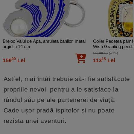
Breloc Valul de Apa, amuleta banilor, metal
Colier Pecetea pămâ
argintiu 14 cm
Wish Granting pendant
155,00 Lei
(-27%)
00
15
159
Lei
113
Lei
Astfel, mai întâi trebuie să-i fie satisfăcute
propriile nevoi, pentru a le satisface la
rândul său pe ale partenerei de viață.
Cade ușor pradă ispitelor și nu poate
rezista unei aventuri.