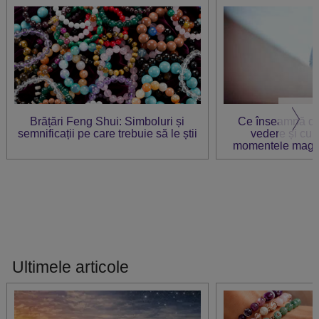
Brățări Feng Shui: Simboluri și
Ce înseamnă dr
semnificații pe care trebuie să le știi
vedere și cu
momentele magic
zo
Ultimele articole