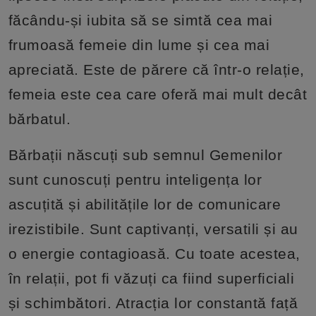
făcându-și iubita să se simtă cea mai
frumoasă femeie din lume și cea mai
apreciată. Este de părere că într-o relație,
femeia este cea care oferă mai mult decât
bărbatul.
Bărbații născuți sub semnul Gemenilor
sunt cunoscuți pentru inteligența lor
ascuțită și abilitățile lor de comunicare
irezistibile. Sunt captivanți, versatili și au
o energie contagioasă. Cu toate acestea,
în relații, pot fi văzuți ca fiind superficiali
și schimbători. Atracția lor constantă față