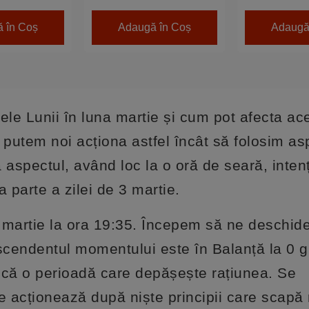
 în Coș
Adaugă în Coș
Adaugă
le Lunii în luna martie și cum pot afecta ac
putem noi acționa astfel încât să folosim as
 aspectul, având loc la o oră de seară, inten
 parte a zilei de 3 martie.
 martie la ora 19:35. Începem să ne deschid
scendentul momentului este în Balanță la 0 
ică o perioadă care depășește rațiunea. Se
e acționează după niște principii care scapă 