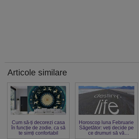
Articole similare
Cum să-ți decorezi casa
Horoscop luna Februarie
în funcție de zodie, ca să
Săgetător: veți decide pe
te simți confortabil
ce drumuri să vă
îndreptați