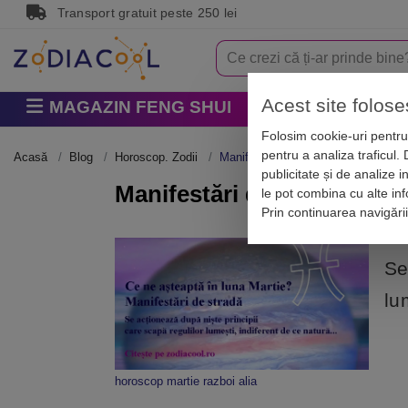
Transport gratuit peste 250 lei
Acest site folose
MAGAZIN FENG SHUI
Horoscop
Zodi
Folosim cookie-uri pentru 
pentru a analiza traficul.
Acasă
Blog
Horoscop. Zodii
Manifestări de stradă
publicitate și de analize i
Manifestări de stradă
le pot combina cu alte info
Prin continuarea navigări
Se
lu
horoscop martie razboi alia