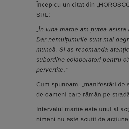
Încep cu un citat din „HOROSCOP
SRL:
„În luna martie am putea asista 
Dar nemulțumirile sunt mai degr
muncă. Și aș recomanda atenție l
subordine colaboratori pentru că
pervertite.”
Cum spuneam, „manifestări de str
de oameni care rămân pe stradă
Intervalul martie este unul al acț
nimeni nu este scutit de acțiune