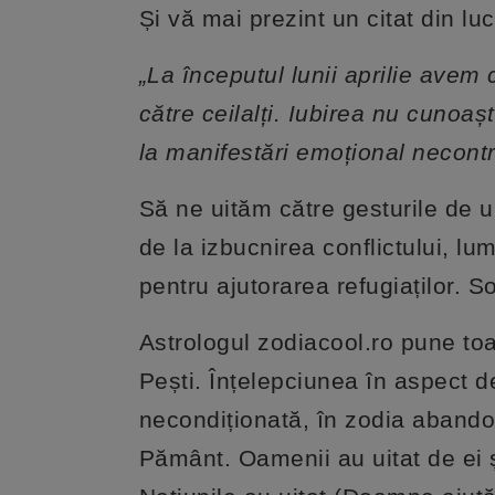
Și vă mai prezint un citat din lu
„La începutul lunii aprilie avem
către ceilalți. Iubirea nu cunoa
la manifestări emoțional necontr
Să ne uităm către gesturile de u
de la izbucnirea conflictului, l
pentru ajutorarea refugiaților. S
Astrologul zodiacool.ro pune to
Pești. Înțelepciunea în aspect d
necondiționată, în zodia abandon
Pământ. Oamenii au uitat de ei ș