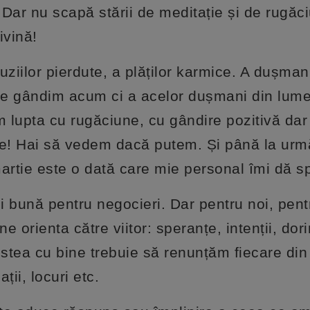
. Dar nu scapă stării de meditație și de rugăc
ivină!
ziilor pierdute, a plăților karmice. A dușman
 ne gândim acum ci a acelor dușmani din lum
 lupta cu rugăciune, cu gândire pozitivă dar 
te! Hai să vedem dacă putem. Și până la urm
artie este o dată care mie personal îmi dă s
zi bună pentru negocieri. Dar pentru noi, pent
e orienta către viitor: speranțe, intenții, dori
estea cu bine trebuie să renunțăm fiecare din 
ații, locuri etc.