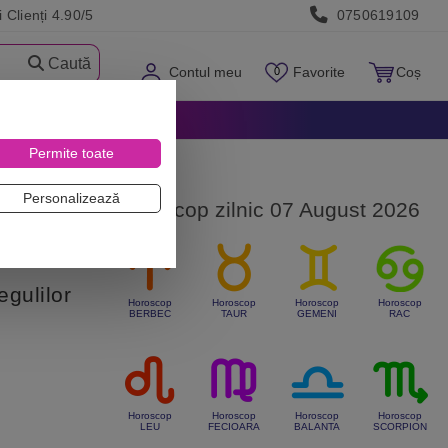
 Clienți 4.90/5
0750619109
Caută
Contul meu
Favorite
Coș
Permite toate
Personalizează
Horoscop zilnic 07 August 2026
egulilor
Horoscop
Horoscop
Horoscop
Horoscop
BERBEC
TAUR
GEMENI
RAC
Horoscop
Horoscop
Horoscop
Horoscop
LEU
FECIOARA
BALANTA
SCORPION