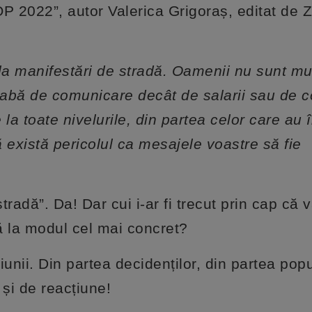
 2022”, autor Valerica Grigoraș, editat de 
la manifestări de stradă. Oamenii nu sunt mul
abă de comunicare decât de salarii sau de co
a toate nivelurile, din partea celor care au 
 există pericolul ca mesajele voastre să fie
adă”. Da! Dar cui i-ar fi trecut prin cap că v
 la modul cel mai concret?
iunii. Din partea decidenților, din partea popu
 și de reacțiune!