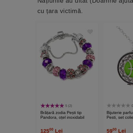
Națiunile au uitat (Doamne ajută,
cu țara victimă.
5 (2)
0
Brățară zodia Pești tip
Bijuterie parf
Pandora, oțel inoxidabil
Pesti, set colie
suflat cu argint
pandantiv aro
discuri diverse
00
00
125
Lei
59
Lei