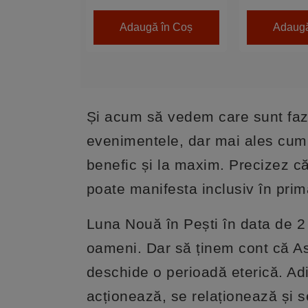
Adaugă în Coș
Adaugă
Și acum să vedem care sunt faze
evenimentele, dar mai ales cum 
benefic și la maxim. Precizez că
poate manifesta inclusiv în prima
Luna Nouă în Pești în data de 2
oameni. Dar să ținem cont că A
deschide o perioadă eterică. Ad
acționează, se relaționează și s