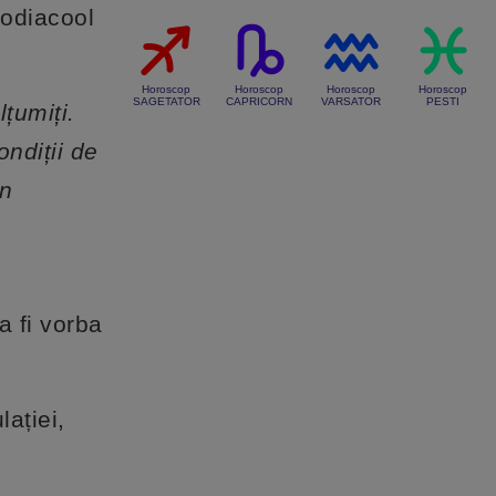
Zodiacool
Horoscop
Horoscop
Horoscop
Horoscop
SAGETATOR
CAPRICORN
VARSATOR
PESTI
țumiți.
ndiții de
în
a fi vorba
lației,