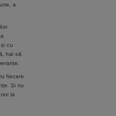
iune, a
ilor
ea
și cu
ă, hai să
peranțe.
ru fiecare
nțe. Și nu
noi la