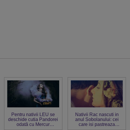
Pentru nativii LEU se
Nativii Rac nascuti in
deschide cutia Pandorei
anul Sobolanului: cei
odată cu Mercur
care isi pastreaza
retrograd în Săgetător
alegerile personale sub