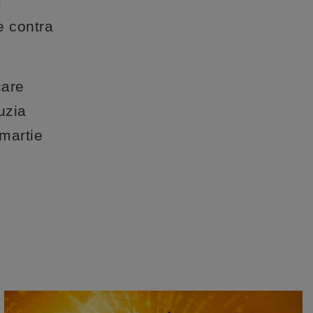
m
e contra
care
uzia
martie