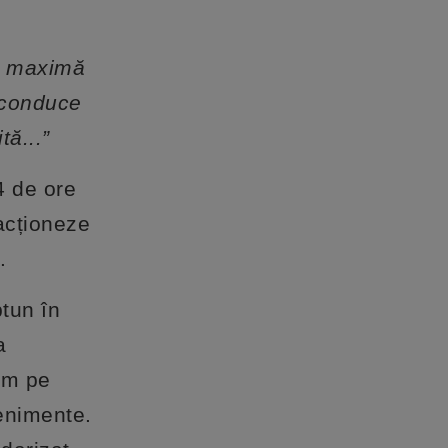
re maximă
e conduce
tă...”
4 de ore
 acționeze
.
tun în
a
ăim pe
venimente.