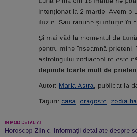
Luna Plină din 18 martie ne po
intenționat la 2 martie. Avem o 
iluzie. Sau rațiune și intuiție î
Și mai văd la momentul de Lună 
pentru mine înseamnă prieteni, 
astrologului zodiacool.ro este 
depinde foarte mult de prieten
Autor:
Maria Astra
, publicat la 
Taguri:
casa
,
dragoste
,
zodia ba
ÎN MOD DETALIAT
Horoscop Zilnic. Informații detaliate despre s