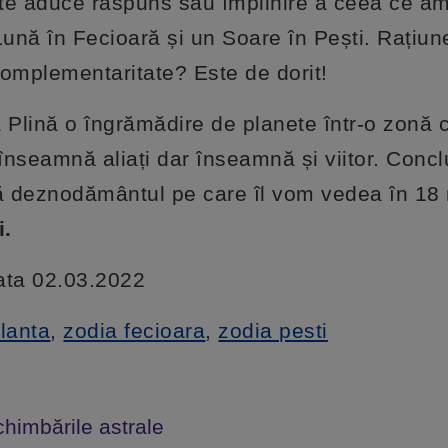
ate aduce răspuns sau împlinire a ceea ce a
Lună în Fecioară și un Soare în Pești. Rațiun
n complementaritate? Este de dorit!
Plină o îngrămădire de planete într-o zonă 
înseamnă aliați dar înseamnă și viitor. Concl
că deznodământul pe care îl vom vedea în 18 
i.
data 02.03.2022
lanta
,
zodia fecioara
,
zodia pesti
chimbările astrale