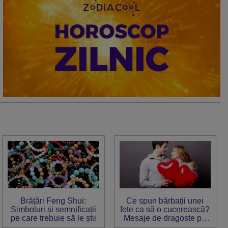
Brățări Feng Shui:
Ce spun bărbații unei
Simboluri și semnificații
fete ca să o cucerească?
pe care trebuie să le știi
Mesaje de dragoste pe
zodii