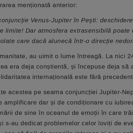
crarea menționată anterior:
 conjuncție Venus-Jupiter în Pești: deschide
ște limite! Dar atmosfera extrasensibilă poat
olate care dacă alunecă într-o direcție nedori
manitate, au uimit o lume întreagă. La nici 2
umea era deja conștientă, și începuse deja să
olidaritatea internațională este fără precedent
ate acestea pe seama conjuncției Jupiter-Nep
e amplificare dar și de condiționare cu iubire
ării de sine în oceanul de emoții în care tr
i s-au dedicat problemelor celor loviți de e