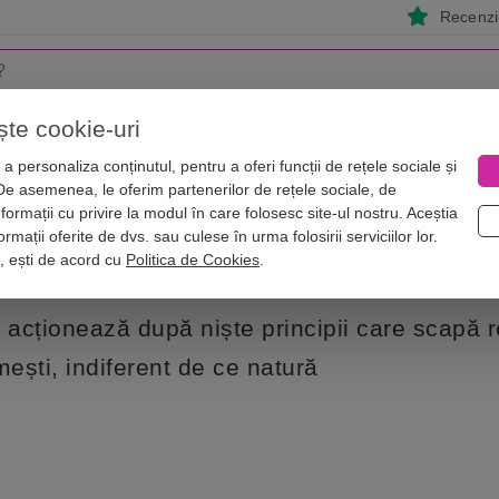
Recenzii
ște cookie-uri
i
Astrologie
Numerologie
Feng Shui
Vise
a personaliza conținutul, pentru a oferi funcții de rețele sociale și
 De asemenea, le oferim partenerilor de rețele sociale, de
nformații cu privire la modul în care folosesc site-ul nostru. Aceștia
rmații oferite de dvs. sau culese în urma folosirii serviciilor lor.
i, ești de acord cu
Politica de Cookies
.
 acționează după niște principii care scapă r
mești, indiferent de ce natură