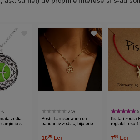
 așa să fie!) de propriile interese și s-au sol
 (0)
0 (0)
5
umata zodia
Pesti, Lantisor auriu cu
Bratari zodiia 
r argintiu si
pandantiv zodiac, bijuterie
reglabil rosu 
materapie cu 4
inox cu semne zodiacale
 culori
pentru dama si barbati
00
00
18
Lei
7
Lei