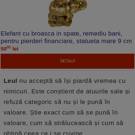
Elefant cu broasca in spate, remediu bani,
pentru pierderi financiare, statueta mare 9 cm
05
50
lei
DETALII
Leul
nu acceptă să își piardă vremea cu
nimicuri. Este conștient de atuurile sale și
refuză categoric să nu și le pună în
valoare. Știe exact cum să se pună în
valoare, cum să strălucească și cum să
obțină ceea ce i se cuvine.