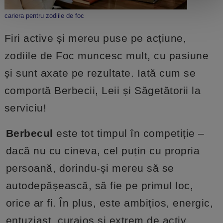
cariera pentru zodiile de foc
Firi active și mereu puse pe acțiune,
zodiile de Foc muncesc mult, cu pasiune
și sunt axate pe rezultate. Iată cum se
comportă Berbecii, Leii și Săgetătorii la
serviciu!
Berbecul
este tot timpul în competiție –
dacă nu cu cineva, cel puțin cu propria
persoană, dorindu-și mereu să se
autodepășească, să fie pe primul loc,
orice ar fi. În plus, este ambițios, energic,
entuziast, curajos și extrem de activ,