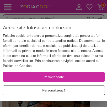
Caută
Acest site folosește cookie-uri
Acasă
Blog
Horoscop. Zodii
Folosim cookie-uri pentru a personaliza conținutul, pentru a oferi
Horoscopul atuurilor
funcții de rețele sociale și pentru a analiza traficul. De asemenea, le
profesionale: zodiile de Foc la
oferim partenerilor de rețele sociale, de publicitate și de analize
informații cu privire la modul în care folosesc site-ul nostru. Aceștia
locul de muncă
le pot combina cu alte informații oferite de dvs. sau culese în urma
folosirii serviciilor lor. Prin continuarea navigării, ești de acord cu
Politica de Cookies
.
Permite toate
Personalizează