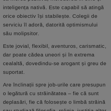
inteligența nativă. Este capabil să atingă
orice obiectiv își stabilește. Colegii de
serviciu îl adoră, datorită optimismului
său molipsitor.
Este jovial, flexibil, aventuros, carismatic,
dar poate cădea uneori și în extrema
cealaltă, dovedindu-se arogant și greu de
suportat.
Are înclinații spre job-urile care presupun
o legătură cu străinătatea – fie că sunt
deplasări, fie că folosește o limbă străină
sau studiază filosofia, religia, justiția altor