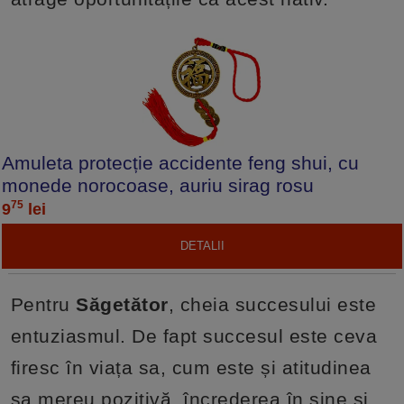
Amuleta protecție accidente feng shui, cu
monede norocoase, auriu sirag rosu
75
9
lei
DETALII
Pentru
Săgetător
, cheia succesului este
entuziasmul. De fapt succesul este ceva
firesc în viața sa, cum este și atitudinea
sa mereu pozitivă, încrederea în sine și