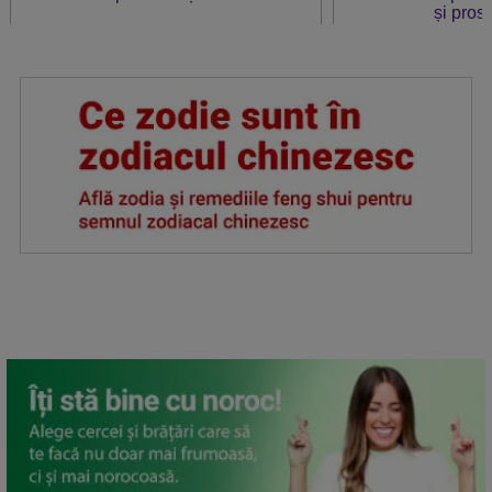
și prosp