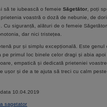
și să te iubească o femeie
Săgetător
, poți s
 prietenia voastră o doză de nebunie, de dor
. Cu siguranță, alături de o femeie Săgetător
tonia, dar nici tristețea.
etenă pur și simplu excepțională. Este genul
pe primul loc binele celor dragi și abia apoi
toare, empatică și dedicată prieteniei voastre
 ușor și de a te ajuta să treci cu calm peste
a data 10.04.2019
a sagetator