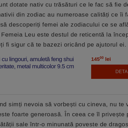
unt dotate nativ cu trăsături ce le fac să fie 
nativii din zodiac au numeroase calități ce îi 
 să descoperiți femei ale zodiacului ce se afl
. Femeia Leu este destul de reticentă la înce
i fi sigur că te bazezi oricând pe ajutorul ei.
i cu lingouri, amuletă feng shui
00
145
lei
eritate, metal multicolor 9.5 cm
DETAL
nd simți nevoia să vorbești cu cineva, nu te 
ste foarte generoasă. În ceea ce îl privește p
ătății sale într-o minunată poveste de dragos