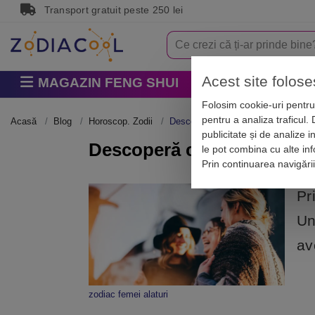
Transport gratuit peste 250 lei
Acest site folose
MAGAZIN FENG SHUI
Horoscop
Zodi
Folosim cookie-uri pentru 
pentru a analiza traficul.
Acasă
Blog
Horoscop. Zodii
Descoperă care sunt femeile zodiacul
publicitate și de analize i
Descoperă care sunt femeile
le pot combina cu alte info
Prin continuarea navigări
Pr
Un
av
zodiac femei alaturi