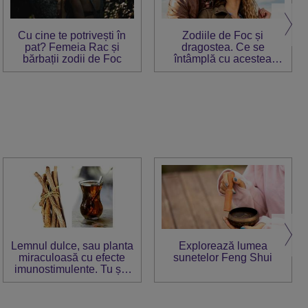
Cu cine te potrivești în
Zodiile de Foc și
pat? Femeia Rac și
dragostea. Ce se
bărbații zodii de Foc
întâmplă cu acestea
când se îndrăgostesc
Lemnul dulce, sau planta
Explorează lumea
miraculoasă cu efecte
sunetelor Feng Shui
imunostimulente. Tu știi
cum trebuie consumat?