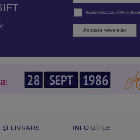
IFT
Accept
Condițiile
,
Politica de con
!
Abonare newsletter
 ȘI LIVRARE
INFO UTILE