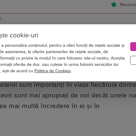
Recenzii
ște cookie-uri
i
Astrologie
Numerologie
Feng Shui
Vise
a personaliza conținutul, pentru a oferi funcții de rețele sociale și
 De asemenea, le oferim partenerilor de rețele sociale, de
ui pe care ar trebui să le ai alături
nformații cu privire la modul în care folosesc site-ul nostru. Aceștia
 zodiacului pe care ar trebui să le ai
rmații oferite de dvs. sau culese în urma folosirii serviciilor lor.
i, ești de acord cu
Politica de Cookies
.
ietenii sunt importanți în viața fiecăruia dintre
eori sunt mai apropiați de noi decât unele r
ea mai multă încredere în ei și în