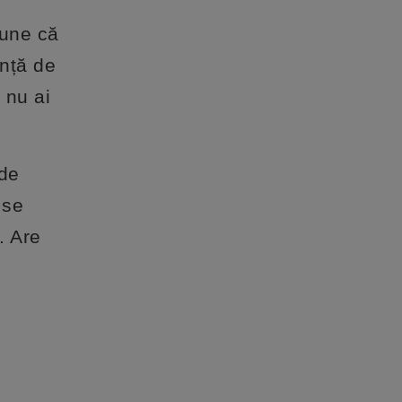
pune că
ință de
 nu ai
 de
 se
. Are