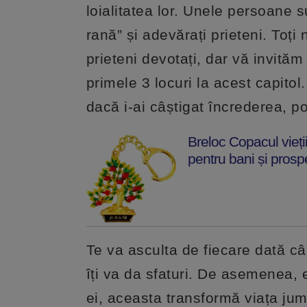
loialitatea lor. Unele persoane s
rană” și adevărați prieteni. Toți 
prieteni devotați, dar vă invităm
primele 3 locuri la acest capitol
dacă i-ai câștigat încrederea, poț
Breloc Copacul vieți
pentru bani și prosp
Te va asculta de fiecare dată câ
îți va da sfaturi. De asemenea, e
ei, aceasta transformă viața jum