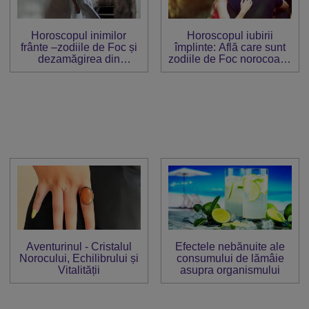
Horoscopul inimilor
Horoscopul iubirii
frânte –zodiile de Foc și
împlinte: Află care sunt
dezamăgirea din
zodiile de Foc norocoase
dragoste
în dragoste
Aventurinul - Cristalul
Efectele nebănuite ale
Norocului, Echilibrului și
consumului de lămâie
Vitalității
asupra organismului