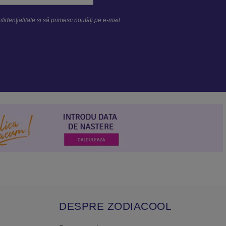
fidenţialitate
și să primesc noutăți pe e-mail.
DESPRE ZODIACOOL