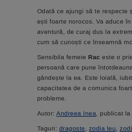
Odată ce ajungi să te respecte 
ești foarte norocos. Va aduce în
aventură, de curaj dus la extrem
cum să cunoști ce înseamnă mono
Sensibila femeie
Rac
este o pri
persoană care pune întotdeauna 
gândește la ea. Este loială, iubi
capacitatea de a comunica foarte
probleme.
Autor:
Andreea Inea
, publicat l
Taguri:
dragoste
,
zodia leu
,
zodi