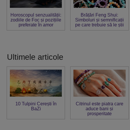
Horoscopul senzualității:
Brățări Feng Shui:
zodiile de Foc și pozițiile
Simboluri și semnificații
preferate în amor
pe care trebuie să le știi
Ultimele articole
10 Tulpini Cerești în
Citrinul este piatra care
BaZi
aduce bani și
prosperitate