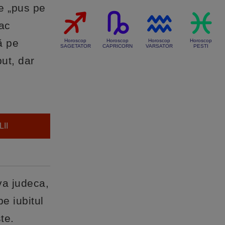
de „pus pe
fac
ă pe
Horoscop
Horoscop
Horoscop
Horoscop
SAGETATOR
CAPRICORN
VARSATOR
PESTI
put, dar
II
va judeca,
e iubitul
te.