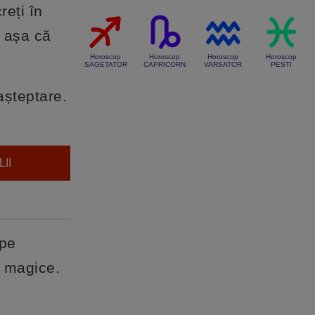
reți în
, așa că
Horoscop
Horoscop
Horoscop
Horoscop
SAGETATOR
CAPRICORN
VARSATOR
PESTI
așteptare.
II
 pe
e magice.