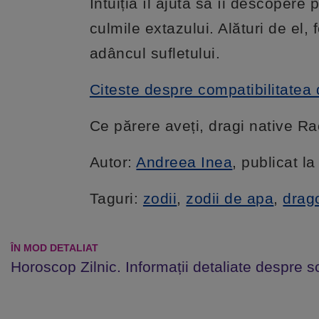
Intuiția îl ajută să îi descoper
culmile extazului. Alături de el
adâncul sufletului.
Citeste despre compatibilitatea 
Ce părere aveți, dragi native Ra
Autor:
Andreea Inea
, publicat l
Taguri:
zodii
,
zodii de apa
,
drag
ÎN MOD DETALIAT
Horoscop Zilnic. Informații detaliate despre s