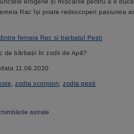
e punctele erogene și mișcările pentru a o duc
, femeia Rac își poate redescoperi pasiunea 
dintre femeia Rac si barbatul Pesti
c de bărbații în zodii de Apă?
a data 11.06.2020
oste
,
zodia scorpion
,
zodia pesti
chimbările astrale