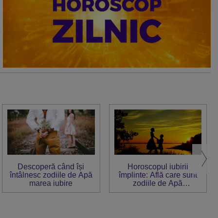
Descoperă când își
Horoscopul iubirii
întâlnesc zodiile de Apă
împlinte: Află care sunt
marea iubire
zodiile de Apă
norocoase în dragoste