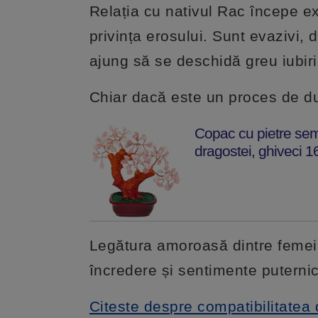
Relația cu nativul Rac începe ext
privința erosului. Sunt evazivi, 
ajung să se deschidă greu iubirii
Chiar dacă este un proces de du
Copac cu pietre sem
dragostei, ghiveci 
Legătura amoroasă dintre femei
încredere și sentimente puterni
Citeste despre compatibilitatea 