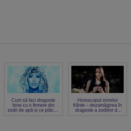
Cum să faci dragoste
Horoscopul inimilor
bine cu o femeie din
frânte – dezamăgirea în
zodii de apă și ce plăceri
dragoste a zodiilor de
are
Apă