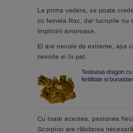
La prima vedere, se poate cred
cu femeia Rac, dar lucrurile nu s
împlinirii amoroase.
El are nevoie de extreme, așa că
nevoile ei în pat.
Testoasa dragon cu p
fertilitate si bunasta
Cu toate acestea, pasiunea fiecăr
Scorpion are răbdarea necesară