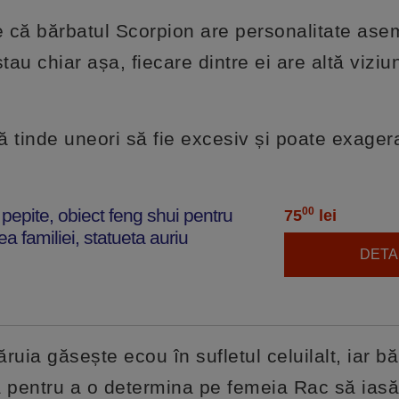
e că bărbatul Scorpion are personalitate as
tau chiar așa, fiecare dintre ei are altă vizi
 tinde uneori să fie excesiv și poate exagera
epite, obiect feng shui pentru
00
75
lei
rea familiei, statueta auriu
DETAL
uia găsește ecou în sufletul celuilalt, iar bă
 pentru a o determina pe femeia Rac să iasă