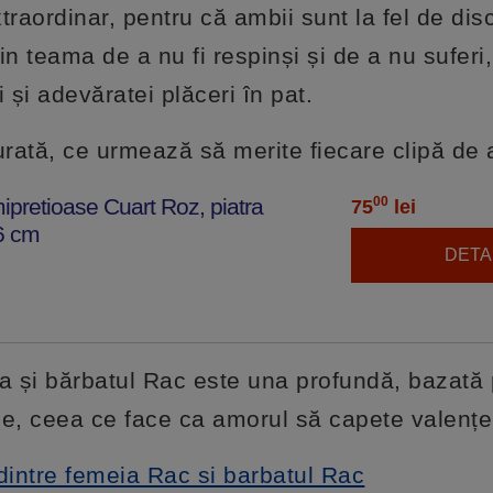
raordinar, pentru că ambii sunt la fel de disc
din teama de a nu fi respinși și de a nu suferi
 și adevăratei plăceri în pat.
rată, ce urmează să merite fiecare clipă de 
ipretioase Cuart Roz, piatra
00
75
lei
16 cm
DETAL
a și bărbatul Rac este una profundă, bazată
ce, ceea ce face ca amorul să capete valenț
dintre femeia Rac si barbatul Rac