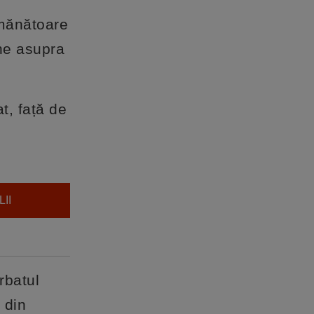
emănătoare
une asupra
t, față de
II
rbatul
 din