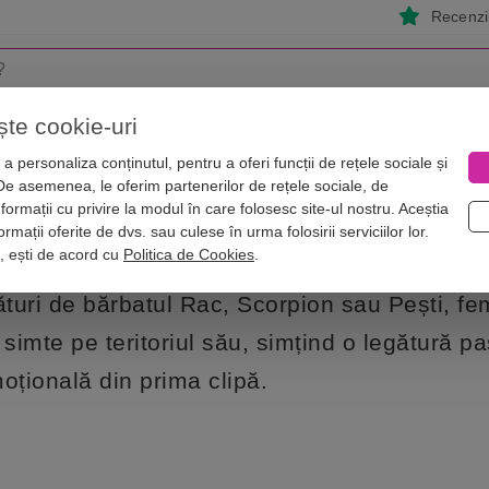
Recenzii
ște cookie-uri
i
Astrologie
Numerologie
Feng Shui
Vise
a personaliza conținutul, pentru a oferi funcții de rețele sociale și
 De asemenea, le oferim partenerilor de rețele sociale, de
 Rac și bărbații zodii de Apă
nformații cu privire la modul în care folosesc site-ul nostru. Aceștia
t? Femeia Rac și bărbații zodii de Ap
rmații oferite de dvs. sau culese în urma folosirii serviciilor lor.
i, ești de acord cu
Politica de Cookies
.
ături de bărbatul Rac, Scorpion sau Pești, f
 simte pe teritoriul său, simțind o legătură pa
oțională din prima clipă.