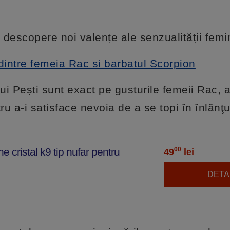
i descopere noi valențe ale senzualității femi
dintre femeia Rac si barbatul Scorpion
ui Pești sunt exact pe gusturile femeii Rac, 
ru a-i satisface nevoia de a se topi în înlănţ
e cristal k9 tip nufar pentru
00
49
lei
DETAL