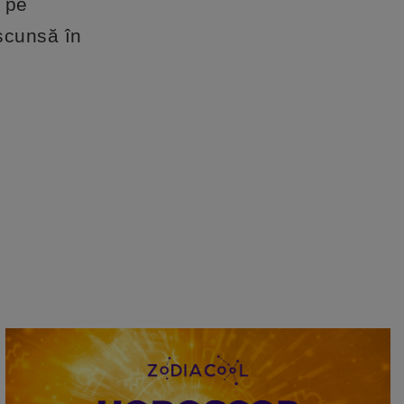
e pe
ascunsă în