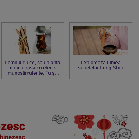
Lemnul dulce, sau planta
Explorează lumea
miraculoasă cu efecte
sunetelor Feng Shui
imunostimulente. Tu știi
cum trebuie consumat?