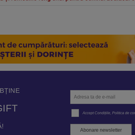
OBȚINE
IFT
Accept
Condițiile
,
Politica de con
!
Abonare newsletter