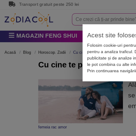
Transport gratuit peste 250 lei
Acest site folose
MAGAZIN FENG SHUI
Horoscop
Zodi
Folosim cookie-uri pentru 
pentru a analiza traficul.
Acasă
Blog
Horoscop. Zodii
Cu cine te potrivești în pat? Femeia
publicitate și de analize i
Cu cine te potrivești în pa
le pot combina cu alte info
Prin continuarea navigări
Al
se
em
femeia rac amor