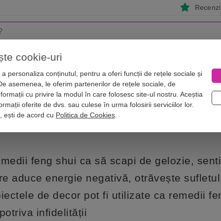
Recenzii
ște cookie-uri
i
Astrologie
Numerologie
Feng Shui
Vise
a personaliza conținutul, pentru a oferi funcții de rețele sociale și
 De asemenea, le oferim partenerilor de rețele sociale, de
edii pentru a evita gelozia, infidelitatea
nformații cu privire la modul în care folosesc site-ul nostru. Aceștia
ntru casă și remedii pentru a evita g
rmații oferite de dvs. sau culese în urma folosirii serviciilor lor.
i, ești de acord cu
Politica de Cookies
.
medii feng shui ca să scapi de gelozie, sent
re aduce energie negativă, otrăvește sufletul
iectele de decor pot fi utilizate ca remedii fe
potriva infidelității