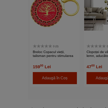
0 (0)
0
Breloc Copacul vieții,
Clopoței de vâ
talisman pentru stimularea
lemn, aducăto
energiei reduse, Boost
energie poziti
Reducing Energy, metal
casă, balcon 
00
00
159
Lei
47
Lei
solid
Adaugă în Coș
Adaugă