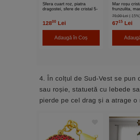
Sfera cuart roz, piatra
Mar roșu crist
dragostei, sfere de cristal 5-
frunzulita, ma
6 cm suport lemn
cutie cu satin
79,00 Lei
(-15%
00
15
128
Lei
67
Lei
Adaugă în Coș
Adaugă
4. În colțul de Sud-Vest se pun 
sau roșie, statuetă cu lebede sa
pierde pe cel drag și a atrage o r