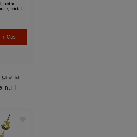
, piatra
rilor, cristal
aro stea 20
 în Coș
, grena
a nu-l