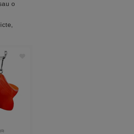
 sau o
icte,
 (0)