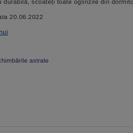
u durabilă, scoateți toate oglinzile din dormito
data 20.06.2022
hui
chimbările astrale