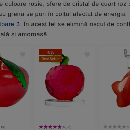
e culoare roșie, sfere de cristal de cuarț roz
au grena se pun în colțul afectat de energia
toare 3
. În acest fel se elimină riscul de confl
nală și amoroasă.
-8%
Best Seller
 (9)
5 (23)
0