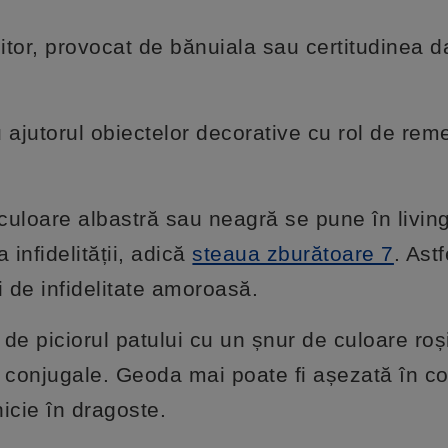
itor, provocat de bănuiala sau certitudinea d
u ajutorul obiectelor decorative cu rol de rem
.
culoare albastră sau neagră se pune în livin
 infidelității, adică
steaua zburătoare 7
. Astf
ri de infidelitate amoroasă.
de piciorul patului cu un șnur de culoare roș
 conjugale. Geoda mai poate fi așezată în co
icie în dragoste.