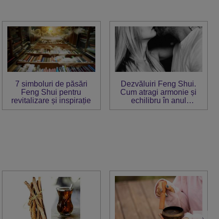
7 simboluri de păsări
Dezvăluiri Feng Shui.
Feng Shui pentru
Cum atragi armonie și
revitalizare și inspirație
echilibru în anul
Mistrețului