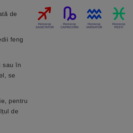
ată de
Horoscop
Horoscop
Horoscop
Horoscop
SAGETATOR
CAPRICORN
VARSATOR
PESTI
edii feng
g sau în
el, se
ie, pentru
lțul de