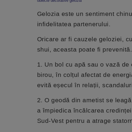
obiecte decorative gelozia
Gelozia este un sentiment chinu
infidelitatea partenerului.
Oricare ar fi cauzele geloziei, c
shui, aceasta poate fi prevenită
1. Un bol cu apă sau o vază de 
birou, în colțul afectat de energia
evită eșecul în relații, scandalu
2. O geodă din ametist se leagă 
a împiedica încălcarea credinței
Sud-Vest pentru a atrage statorn