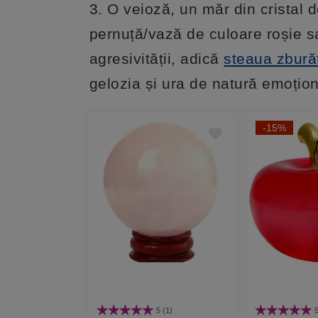
3. O veioză, un măr din cristal d
pernuță/vază de culoare roșie s
agresivității, adică
steaua zbură
gelozia și ura de natură emoțio
-15%
5 (1)
5