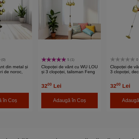
 (0)
5 (1)
0
nt din metal și
Clopoței de vânt cu WU LOU
Clopoței de vân
ri de noroc,
și 3 clopoței, talisman Feng
3 clopoței, de
vă pentru
Shui pentru sănătate,
pentru atrager
sau dormitor
protecție și energie pozitivă.
și energiei poz
00
00
32
Lei
32
Lei
 în Coș
Adaugă în Coș
Adaugă