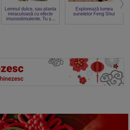
Lemnul dulce, sau planta
Explorează lumea
miraculoasă cu efecte
sunetelor Feng Shui
imunostimulente. Tu știi
cum trebuie consumat?