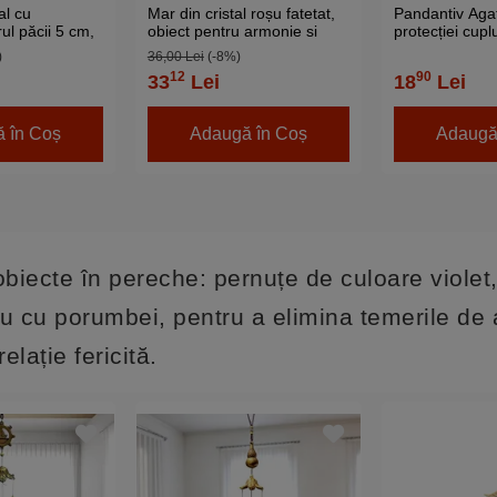
al cu
Mar din cristal roșu fatetat,
Pandantiv Agat
rul păcii 5 cm,
obiect pentru armonie si
protecției cuplu
blocarea ostilitatilor, suport
natural roșu m
)
36,00 Lei
(-8%)
transparent 6 cm
mm
12
90
33
Lei
18
Lei
 în Coș
Adaugă în Coș
Adaugă
obiecte în pereche: pernuțe de culoare violet
u cu porumbei, pentru a elimina temerile de 
elație fericită.