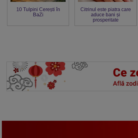
10 Tulpini Cerești în
Citrinul este piatra care
BaZi
aduce bani și
prosperitate