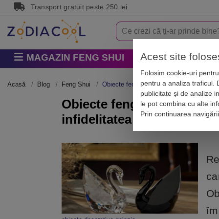
Transport gratuit peste 250 lei
Acest site folose
MAGAZIN FENG SHUI
Horoscop
Zodi
Folosim cookie-uri pentru 
pentru a analiza traficul.
Acasă
Blog
Feng Shui
Obiecte feng shui decor pentru casă și rem
publicitate și de analize i
Obiecte feng shui decor pe
le pot combina cu alte info
Prin continuarea navigări
infidelitatea
Re
ca
Ob
îm