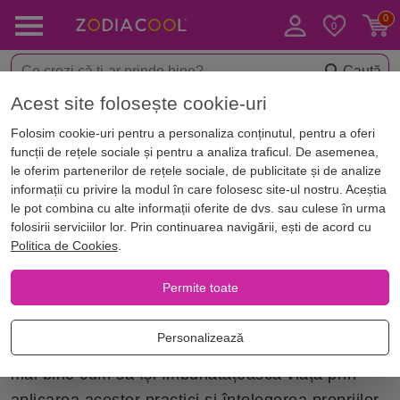
Caută
Acest site folosește cookie-uri
Acasă
Blog
Autor
Tara Petre
Folosim cookie-uri pentru a personaliza conținutul, pentru a oferi
funcții de rețele sociale și pentru a analiza traficul. De asemenea,
Autori articole
le oferim partenerilor de rețele sociale, de publicitate și de analize
informații cu privire la modul în care folosesc site-ul nostru. Aceștia
le pot combina cu alte informații oferite de dvs. sau culese în urma
Tara Petre
folosirii serviciilor lor. Prin continuarea navigării, ești de acord cu
Politica de Cookies
.
Tara Petre este un autor cu o experiență vastă în
Permite toate
domeniul feng shui, cupluri, astrologie și
horoscop. Ea a scris numeroase articole pe
Personalizează
aceste teme, care au ajutat oamenii să înțeleagă
mai bine cum să își îmbunătățească viața prin
aplicarea acestor practici și înțelegerea propriilor