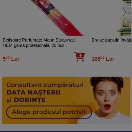
Bețișoare Parfumate Maha Saraswati,
Breloc pagoda învățăt
HEM gama profesionala, 20 buc
00
00
5
Lei
168
Lei