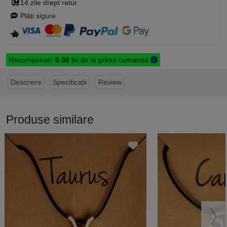
14 zile drept retur
Plăți sigure
Recompense:
0.56
lei de la prima comanda
Descriere
Specificații
Review
Produse similare