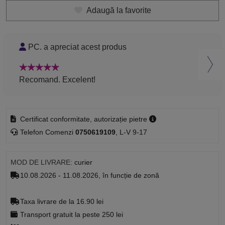
Adaugă la favorite
PC. a apreciat acest produs
A
Recomand. Excelent!
Rec
Certificat conformitate, autorizație pietre
Telefon Comenzi
0750619109
, L-V 9-17
MOD DE LIVRARE:
curier
10.08.2026 - 11.08.2026, în funcție de zonă
Taxa livrare de la 16.90 lei
Transport gratuit la peste 250 lei