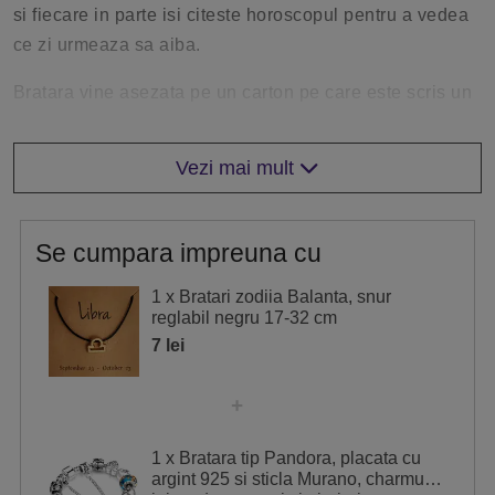
si fiecare in parte isi citeste horoscopul pentru a vedea
ce zi urmeaza sa aiba.
Bratara vine asezata pe un carton pe care este scris un
mesaj special pentru zodia ta.
Vezi mai mult
Aceasta bratara poate fi oferita cadoul
Dimensiunea fiecărei brațări este de minim 10 cm pana
la 30 cm. Brățara este reglabilă.
Se cumpara impreuna cu
Ghid dimensiuni brățări
1 x Bratari zodiia Balanta, snur
reglabil negru 17-32 cm
Se măsoară circumferința încheieturii mâinii cu un
7 lei
centimetru pentru croitorie. Alternativ se poate măsura
cu un fir sau o fâșie de hârtie care se măsoară apoi cu
un linear. Rezultatul măsurării în centimetri se compară
1 x Bratara tip Pandora, placata cu
cu dimensiunea din detaliile produsului. Brățările
argint 925 si sticla Murano, charmuri
flexibile și reglabile se adaptează pe orice dimensiuni