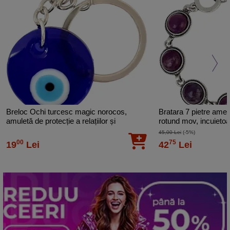
Breloc Ochi turcesc magic norocos,
Bratara 7 pietre ameti
amuletă de protecție a relațiilor și
rotund mov, incuietoa
împotriva invidiei, albastru 7.5 cm
45,00 Lei
(-5%)
00
75
19
Lei
42
Lei