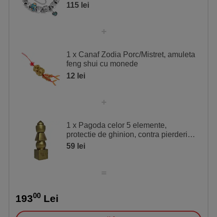
inima dragoste si simboluri
115 lei
ale încheieturilor de la mâini.
1 x Canaf Zodia Porc/Mistret, amuleta
feng shui cu monede
12 lei
1 x Pagoda celor 5 elemente,
protectie de ghinion, contra pierderi
financiare si boli, 13 cm
59 lei
00
193
Lei