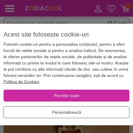
Caută
Acest site folosește cookie-uri
< Bijuterii norocoase
Bratari norocoase in functie de zodie
Folosim cookie-uri pentru a personaliza conținutul, pentru a oferi
funcții de rețele sociale și pentru a analiza traficul. De asemenea,
le oferim partenerilor de rețele sociale, de publicitate și de analize
informații cu privire la modul în care folosesc site-ul nostru. Aceștia
le pot combina cu alte informații oferite de dvs. sau culese în urma
folosirii serviciilor lor. Prin continuarea navigării, ești de acord cu
Politica de Cookies
.
Permite toate
Personalizează