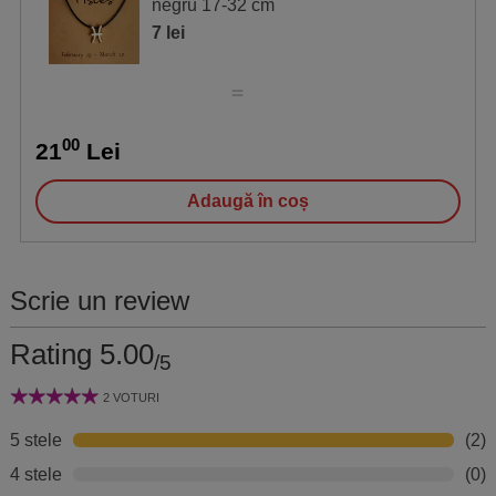
negru 17-32 cm
7 lei
00
21
Lei
Adaugă în coș
Scrie un review
Rating 5.00
/5
2 VOTURI
5 stele
(2)
4 stele
(0)