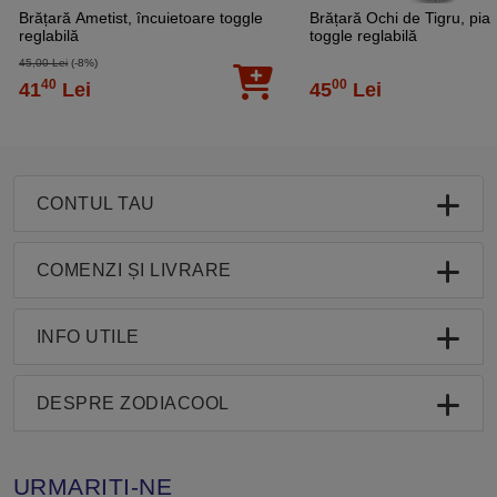
Brățară Ametist, încuietoare toggle
Brățară Ochi de Tigru, piat
reglabilă
toggle reglabilă
45,00 Lei
(-8%)
40
00
41
Lei
45
Lei
CONTUL TAU
COMENZI ȘI LIVRARE
INFO UTILE
DESPRE ZODIACOOL
URMARITI-NE