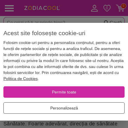
Caută
Acest site folosește cookie-uri
Acasă
Feng Shui
Direcția de Sănătate în Feng Shui
Folosim cookie-uri pentru a personaliza conținutul, pentru a oferi
Direcția de Sănătate în Feng Shui
funcții de rețele sociale și pentru a analiza traficul. De asemenea,
le oferim partenerilor de rețele sociale, de publicitate și de analize
informații cu privire la modul în care folosesc site-ul nostru. Aceștia
Cu sănătate le facem pe toate! - este o vorbă des
le pot combina cu alte informații oferite de dvs. sau culese în urma
folosită. În feng Shui se consideră că dacă vrei să
folosirii serviciilor lor. Prin continuarea navigării, ești de acord cu
Politica de Cookies
.
ai o viață lungă, fără probleme de sănătate,
Permite toate
fără vizite permanente la doctori și rețete
costisitoare, tot ceea ce trebuie să faci este să
Personalizează
folosești energia benefică dată de Direcția de
Sănătate. Foarte adevărat, direcția de sănătate