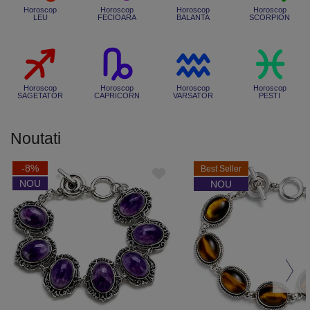
Horoscop
Horoscop
Horoscop
Horoscop
LEU
FECIOARA
BALANTA
SCORPION
Horoscop
Horoscop
Horoscop
Horoscop
SAGETATOR
CAPRICORN
VARSATOR
PESTI
Noutati
-8%
Best Seller
NOU
NOU