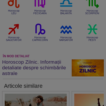
Horoscop
Horoscop
Horoscop
Horoscop
LEU
FECIOARA
BALANTA
SCORPION
Horoscop
Horoscop
Horoscop
Horoscop
SAGETATOR
CAPRICORN
VARSATOR
PESTI
ÎN MOD DETALIAT
Horoscop Zilnic. Informații
detaliate despre schimbările
astrale
Articole similare