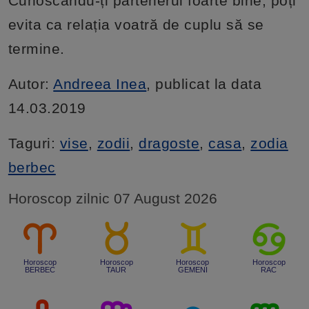
Cunoscându-ți partenerul foarte bine, poți
evita ca relația voatră de cuplu să se
termine.
Autor:
Andreea Inea
, publicat la data
14.03.2019
Taguri:
vise
,
zodii
,
dragoste
,
casa
,
zodia
berbec
Horoscop zilnic 07 August 2026
Horoscop
Horoscop
Horoscop
Horoscop
BERBEC
TAUR
GEMENI
RAC