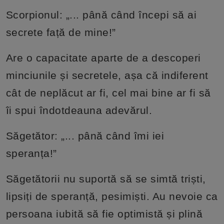
Scorpionul: „... până când începi să ai
secrete față de mine!”
Are o capacitate aparte de a descoperi
minciunile și secretele, așa că indiferent
cât de neplăcut ar fi, cel mai bine ar fi să
îi spui îndotdeauna adevărul.
Săgetător: „... până când îmi iei
speranța!”
Săgetătorii nu suportă să se simtă triști,
lipsiți de speranță, pesimiști. Au nevoie ca
persoana iubită să fie optimistă și plină