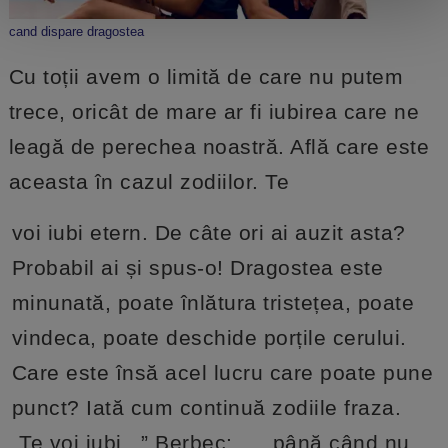
cand dispare dragostea
Cu toții avem o limită de care nu putem
trece, oricât de mare ar fi iubirea care ne
leagă de perechea noastră. Află care este
aceasta în cazul zodiilor. Te
voi iubi etern. De câte ori ai auzit asta?
Probabil ai și spus-o! Dragostea este
minunată, poate înlătura tristețea, poate
vindeca, poate deschide porțile cerului.
Care este însă acel lucru care poate pune
punct? Iată cum continuă zodiile fraza.
„Te voi iubi...” Berbec: „... până când nu