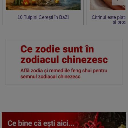
10 Tulpini Cerești în BaZi
Citrinul este piat
și prosp