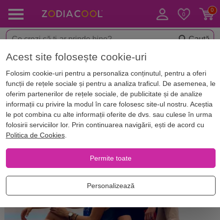
Caută
Acest site folosește cookie-uri
Acasă
Blog
Horoscop. Zodii
Folosim cookie-uri pentru a personaliza conținutul, pentru a oferi
„Te voi iubi până când ...” Află
funcții de rețele sociale și pentru a analiza traficul. De asemenea, le
când se termină iubirea fiecărei
oferim partenerilor de rețele sociale, de publicitate și de analize
informații cu privire la modul în care folosesc site-ul nostru. Aceștia
zodii
le pot combina cu alte informații oferite de dvs. sau culese în urma
folosirii serviciilor lor. Prin continuarea navigării, ești de acord cu
Politica de Cookies
.
Permite toate
Personalizează