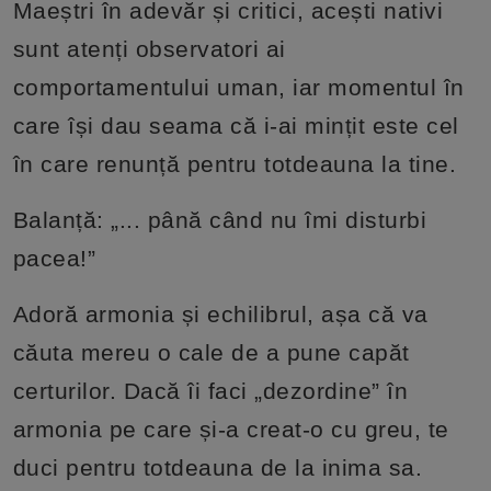
Maeștri în adevăr și critici, acești nativi
sunt atenți observatori ai
comportamentului uman, iar momentul în
care își dau seama că i-ai mințit este cel
în care renunță pentru totdeauna la tine.
Balanță: „... până când nu îmi disturbi
pacea!”
Adoră armonia și echilibrul, așa că va
căuta mereu o cale de a pune capăt
certurilor. Dacă îi faci „dezordine” în
armonia pe care și-a creat-o cu greu, te
duci pentru totdeauna de la inima sa.