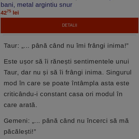
bani, metal argintiu snur
75
42
lei
DETALII
Taur: „... până când nu îmi frângi inima!”
Este ușor să îi rănești sentimentele unui
Taur, dar nu și să îi frângi inima. Singurul
mod în care se poate întâmpla asta este
criticându-i constant casa ori modul în
care arată.
Gemeni: „... până când nu încerci să mă
păcălești!”