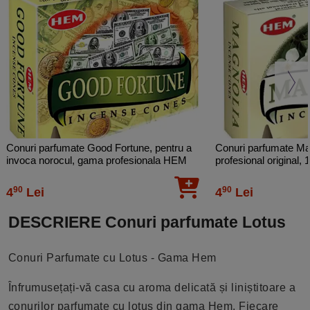
Conuri parfumate Good Fortune, pentru a
Conuri parfumate M
invoca norocul, gama profesionala HEM
profesional original, 
10 conuri (25g) suport metalic inclus
ardere inclus
90
90
4
Lei
4
Lei
DESCRIERE Conuri parfumate Lotus
Conuri Parfumate cu Lotus - Gama Hem
Înfrumusețați-vă casa cu aroma delicată și liniștitoare a
conurilor parfumate cu lotus din gama Hem. Fiecare