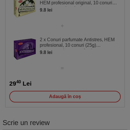
HEM profesional original, 10 conuri
cu suport ardere inclus
9.8 lei
2 x Conuri parfumate Antistres, HEM
profesional, 10 conuri (25g)
aromaterapie, aroma fresh, suport
9.8 lei
40
29
Lei
Adaugă în coș
Scrie un review