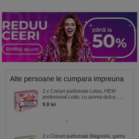
Alte persoane le cumpara impreuna
2 x Conuri parfumate Lotus, HEM
profesional Lotto, cu aroma dulce, 10
conuri (25g) aromaterapie, suport
9.8 lei
2 x Conuri parfumate Magnolie, gama