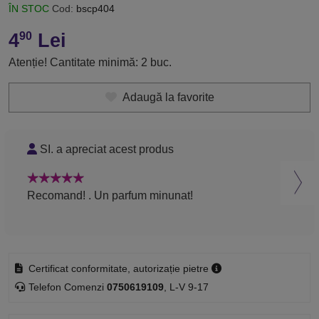
ÎN STOC
Cod:
bscp404
4
Lei
90
Atenție! Cantitate minimă: 2 buc.
Adaugă la favorite
SI. a apreciat acest produs
D
Recomand! . Un parfum minunat!
Reco
Certificat conformitate, autorizație pietre
Telefon Comenzi
0750619109
, L-V 9-17