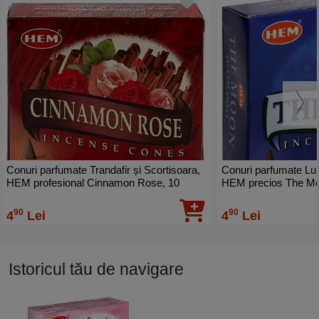
Conuri parfumate Trandafir și Scortisoara,
Conuri parfumate Lu
HEM profesional Cinnamon Rose, 10
HEM precios The Moo
conuri (25g) suport metalic inclus
cu suport ardere incl
90
90
4
Lei
4
Lei
Istoricul tău de navigare