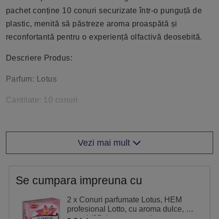
pachet conține 10 conuri securizate într-o punguță de
plastic, menită să păstreze aroma proaspătă și
reconfortantă pentru o experiență olfactivă deosebită.
Descriere Produs:
Parfum: Lotus
Cantitate: 10 conuri
Ambalaj: Pungă de plastic securizată
Detalii suplimentare:
Vezi mai mult
Conurile parfumate cu lotus din gama Hem sunt create
pentru a aduce în casa dumneavoastră aroma florală și
Se cumpara impreuna cu
liniștitoare a lotusului. Aceste conuri sunt ideale pentru
2 x Conuri parfumate Lotus, HEM
momentele de relaxare, meditație sau pentru a crea o
profesional Lotto, cu aroma dulce, 10
atmosferă calmantă și plăcută în orice încăpere.
conuri (25g) aromaterapie, suport