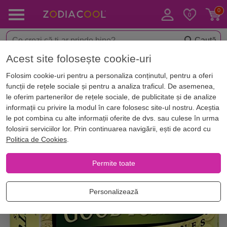
Caută
Acest site folosește cookie-uri
< Aromaterapie
Conuri parfumate pentru aromaterapie
Folosim cookie-uri pentru a personaliza conținutul, pentru a oferi
funcții de rețele sociale și pentru a analiza traficul. De asemenea,
le oferim partenerilor de rețele sociale, de publicitate și de analize
informații cu privire la modul în care folosesc site-ul nostru. Aceștia
le pot combina cu alte informații oferite de dvs. sau culese în urma
folosirii serviciilor lor. Prin continuarea navigării, ești de acord cu
Politica de Cookies
.
Permite toate
Personalizează