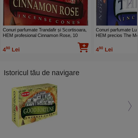
Conuri parfumate Trandafir și Scortisoara,
Conuri parfumate Lu
HEM profesional Cinnamon Rose, 10
HEM precios The Moo
conuri (25g) suport metalic inclus
cu suport ardere incl
90
90
4
Lei
4
Lei
Istoricul tău de navigare