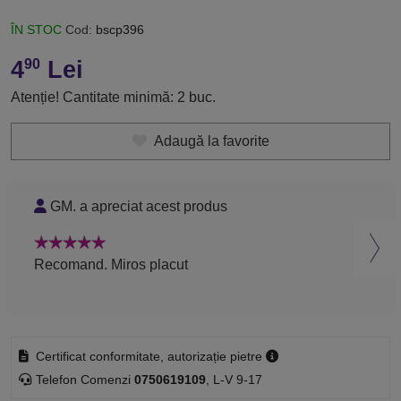
ÎN STOC
Cod:
bscp396
4
Lei
90
Atenție! Cantitate minimă: 2 buc.
Adaugă la favorite
GM. a apreciat acest produs
M
Recomand. Miros placut
Rec
Certificat conformitate, autorizație pietre
Telefon Comenzi
0750619109
, L-V 9-17