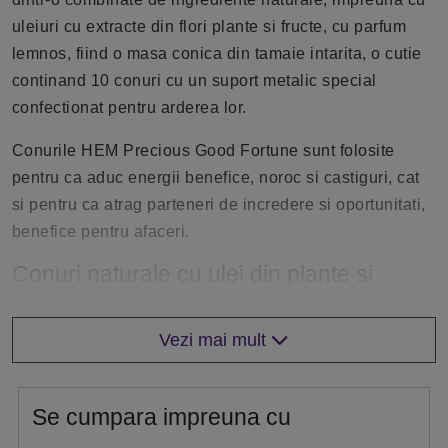
uleiuri cu extracte din flori plante si fructe, cu parfum
lemnos, fiind o masa conica din tamaie intarita, o cutie
continand 10 conuri cu un suport metalic special
confectionat pentru arderea lor.
Conurile HEM Precious Good Fortune sunt folosite
pentru ca aduc energii benefice, noroc si castiguri, cat
si pentru ca atrag parteneri de incredere si oportunitati,
benefice pentru afaceri.
Conuri naturale cu ulei din plante si
fructe
Stimuleaza energetic pentru a atrage noroc si
Vezi mai mult
prosperitate.
Sporesc creativitatea si capacitatea de inovare.
Se cumpara impreuna cu