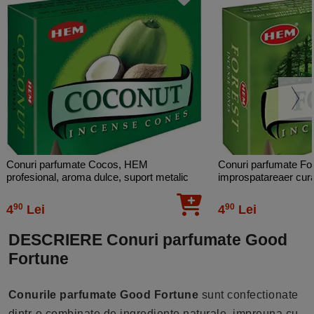
Conuri parfumate Cocos, HEM
Conuri parfumate Fo
profesional, aroma dulce, suport metalic
improspatareaer cura
inclus, 10 conuri (25g) aromaterapie
suport metalic inclus
90
90
4
Lei
4
Lei
DESCRIERE Conuri parfumate Good
Fortune
Conurile parfumate Good Fortune
sunt confectionate
dintr-o combinate de ingrediente naturale, impreuna cu