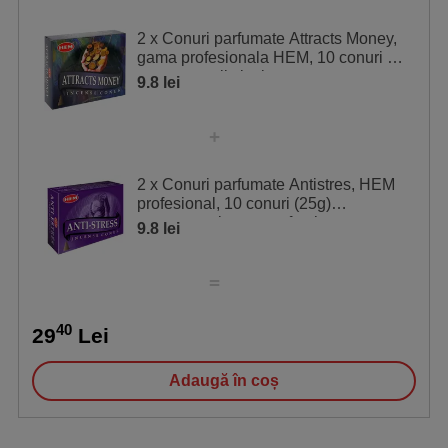
2 x Conuri parfumate Attracts Money,
gama profesionala HEM, 10 conuri cu
suport metalic inclus
9.8 lei
2 x Conuri parfumate Antistres, HEM
profesional, 10 conuri (25g)
aromaterapie, aroma fresh, suport
9.8 lei
40
29
Lei
Adaugă în coș