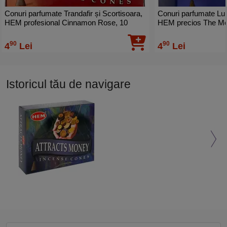
Conuri parfumate Trandafir și Scortisoara,
Conuri parfumate Lu
HEM profesional Cinnamon Rose, 10
HEM precios The Moo
conuri (25g) suport metalic inclus
cu suport ardere incl
90
90
4
Lei
4
Lei
Istoricul tău de navigare