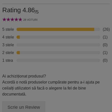
Rating 4.86
/5
28 VOTURI
5 stele
(26)
4 stele
(1)
3 stele
(0)
2 stele
(1)
1 stea
(0)
Ai achiziționat produsul?
Acordă o notă produselor cumpărate pentru a-i ajuta pe
ceilalți utilizatori să facă o alegere la fel de bine
documentată.
Scrie un Review