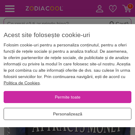
Caută
Acest site folosește cookie-uri
< Aromaterapie
Conuri parfumate pentru aromaterapie
Folosim cookie-uri pentru a personaliza conținutul, pentru a oferi
funcții de rețele sociale și pentru a analiza traficul. De asemenea,
le oferim partenerilor de rețele sociale, de publicitate și de analize
informații cu privire la modul în care folosesc site-ul nostru. Aceștia
le pot combina cu alte informații oferite de dvs. sau culese în urma
folosirii serviciilor lor. Prin continuarea navigării, ești de acord cu
Politica de Cookies
.
Permite toate
Personalizează