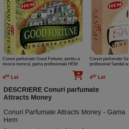
Conuri parfumate Good Fortune, pentru a
Conuri parfumate S
invoca norocul, gama profesionala HEM
profesional Sandal a
10 conuri (25g) suport metalic inclus
conuri (25g) aromate
inclus
90
90
4
Lei
4
Lei
DESCRIERE Conuri parfumate
Attracts Money
Conuri Parfumate Attracts Money - Gama
Hem