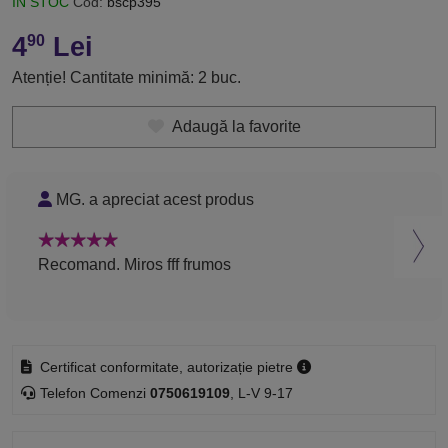
ÎN STOC
Cod:
bscp395
4
Lei
90
Atenție! Cantitate minimă: 2 buc.
Adaugă la favorite
MG. a apreciat acest produs
C
Recomand. Miros fff frumos
Rec
Certificat conformitate, autorizație pietre
Telefon Comenzi
0750619109
, L-V 9-17