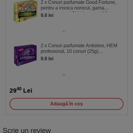
2 x Conuri parfumate Good Fortune,
pentru a invoca norocul, gama
profesionala HEM 10 conuri (25g)
9.8 lei
2 x Conuri parfumate Antistres, HEM
profesional, 10 conuri (25g)
aromaterapie, aroma fresh, suport
9.8 lei
40
29
Lei
Adaugă în coș
Scrie un review