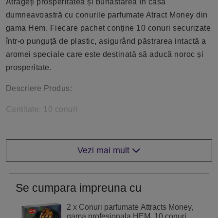
Atrageți prosperitatea și bunăstarea în casa
dumneavoastră cu conurile parfumate Atract Money din
gama Hem. Fiecare pachet conține 10 conuri securizate
într-o punguță de plastic, asigurând păstrarea intactă a
aromei speciale care este destinată să aducă noroc și
prosperitate.
Descriere Produs:
Cantitate: 10 conuri
Ambalaj: Pungă de plastic securizată
Vezi mai mult
Detalii suplimentare:
Conurile parfumate Atract Money din gama Hem sunt create
pentru a aduce în casa dumneavoastră o atmosferă de
abundență și noroc. Parfumul lor special este conceput
Se cumpara impreuna cu
pentru a atrage energii pozitive și pentru a stimula
2 x Conuri parfumate Attracts Money,
bunăstarea financiară, fiind ideal pentru momente de
gama profesionala HEM, 10 conuri cu