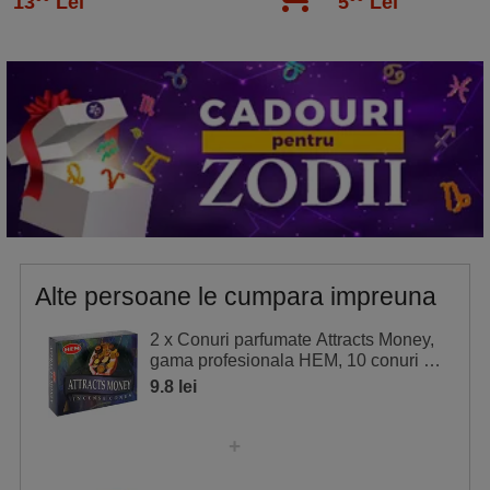
13
Lei
5
Lei
Timpul de ardere este de aproximativ 20 minute.
Alte persoane le cumpara impreuna
2 x Conuri parfumate Attracts Money,
gama profesionala HEM, 10 conuri cu
suport metalic inclus
9.8 lei