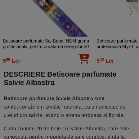
Betisoare parfumate Sai Baba, HEM gama
Betisoare parfumat
profesionala, pentru curatarea energiilor 20
profesionala Myrrh pe
buc
buc
00
00
5
Lei
5
Lei
DESCRIERE Betisoare parfumate
Salvie Albastra
Betisoare parfumate Salvie Albastra
sunt
confectionate din tămâie naturala, cu un amestec de
uleiuri din salvie, avand o aroma ierboasa si florala.
Cutia contine 20 de bete
cu Salvie Albastra, care este
cunoscuta pentru proprietatile sale curative, ajuta la