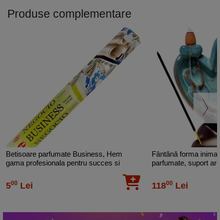
Europene
Varsator
Produse complementare
Parfumuri
Flori Plante
Arome
Salvie
Forma
Hexagonal
Color
Albastru
Betisoare parfumate Business, Hem
Fântână forma inima 
gama profesionala pentru succes si
parfumate, suport ar
afaceri, 20 buc
turcoaz cu maro 14 
00
00
5
Lei
118
Lei