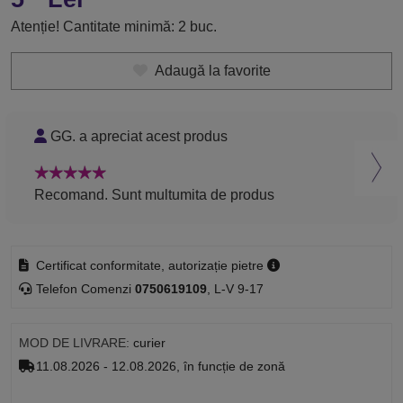
Atenție! Cantitate minimă: 2 buc.
Adaugă la favorite
GG. a apreciat acest produs
L
Recomand. Sunt multumita de produs
Rec
Certificat conformitate, autorizație pietre
Telefon Comenzi
0750619109
, L-V 9-17
MOD DE LIVRARE:
curier
11.08.2026 - 12.08.2026, în funcție de zonă