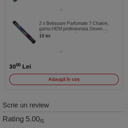
2 x Bețișoare Parfumate 7 Chakre,
gama HEM profesionala Seven
Chakras pentru eliberarea energiilor
10 lei
00
30
Lei
Adaugă în coș
Scrie un review
Rating 5.00
/5