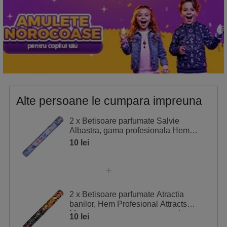
Alte persoane le cumpara impreuna
2 x Betisoare parfumate Salvie
Albastra, gama profesionala Hem
Blue Sage purificare casa, 20 buc
10 lei
2 x Betisoare parfumate Atractia
banilor, Hem Profesional Attracts
Money, pentru a atrage norocul
10 lei