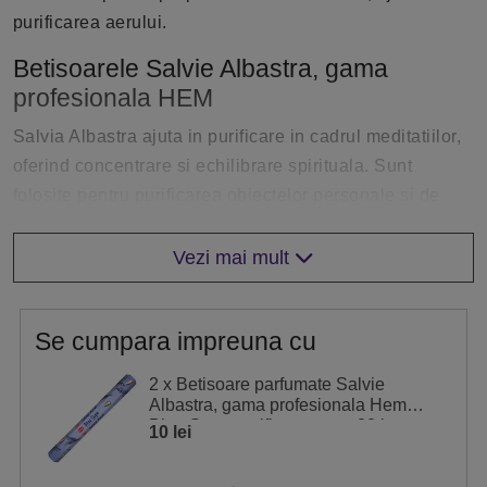
purificarea aerului.
Betisoarele Salvie Albastra, gama
profesionala HEM
Salvia Albastra ajuta in purificare in cadrul meditatiilor,
oferind concentrare si echilibrare spirituala. Sunt
folosite pentru purificarea obiectelor personale si de
cult.
Vezi mai mult
Cu o aroma similara lavandei, ierboasa si florala, ajuta
la crearea unui ambient relaxant si placut. Sunt folosite
ca odorizant care actioneaza impotriva mirosurilor
Se cumpara impreuna cu
neplacute, pastrand o atmosfera relaxata si imbietoare.
2 x Betisoare parfumate Salvie
Utilizarea betisoarelor parfumate
Albastra, gama profesionala Hem
Blue Sage purificare casa, 20 buc
10 lei
Betisorul se fixeaza cu capatul din lemn intr-un suport,
celalalt capat se aprinde la flacara, apoi se sufla