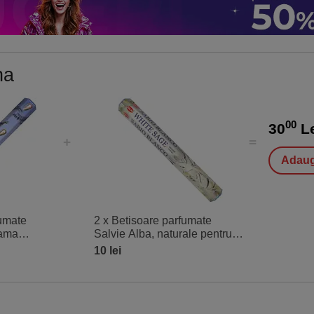
na
00
30
L
Adaug
fumate
2 x Betisoare parfumate
gama
Salvie Alba, naturale pentru
 Blue Sage
purificarea spatiilor, gama
10 lei
0 buc
profesionala Hem White