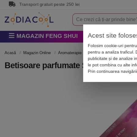
Transport gratuit peste 250 lei
Acest site folose
MAGAZIN FENG SHUI
Horoscop
Zodi
Folosim cookie-uri pentru 
pentru a analiza traficul.
Acasă
Magazin Online
Aromaterapie
Betisoare parfumate
Be
publicitate și de analize i
Betisoare parfumate Salvie Roz, ga
le pot combina cu alte info
Prin continuarea navigări