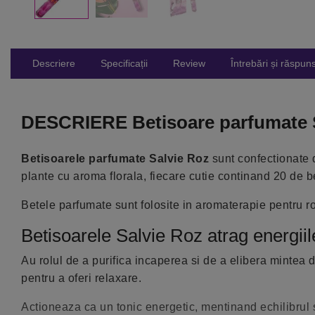
Descriere
Specificații
Review
Întrebări și răspuns
DESCRIERE Betisoare parfumate 
Betisoarele parfumate Salvie Roz
sunt confectionate di
plante cu aroma florala, fiecare cutie continand 20 de b
Betele parfumate sunt folosite in aromaterapie pentru rolu
Betisoarele Salvie Roz atrag energiil
Au rolul de a purifica incaperea si de a elibera mintea 
pentru a oferi relaxare.
Actioneaza ca un tonic energetic, mentinand echilibrul sp