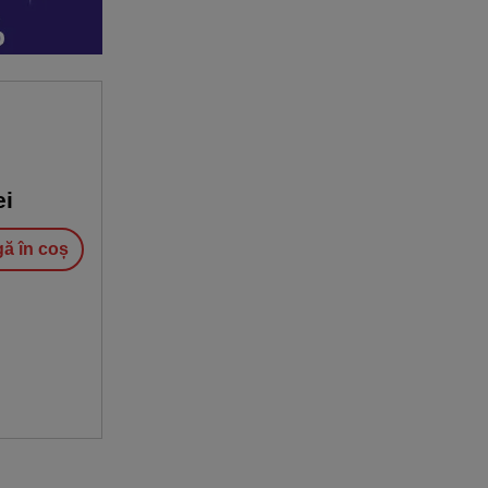
ei
ă în coș