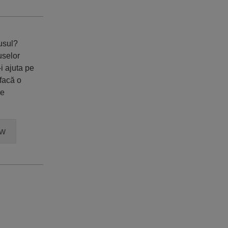
dusul?
uselor
i ajuta pe
 facă o
ne
ew