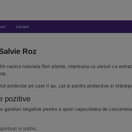
uri
Livrare
Salvie Roz
n rasina naturala flori plante, impreuna cu uleiuri cu extract
ete.
l protector pe care il au, cat si pentru protective si intelep
e pozitive
de ganduri negative pentru a spori capacitatea de concentrar
iritual si psihic.