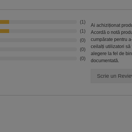
(1)
Ai achiziționat pro
(1)
Acordă o notă prod
cumpărate pentru a-
(0)
ceilalți utilizatori să
(0)
alegere la fel de bi
(0)
documentată.
Scrie un Revi