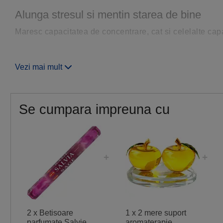
Alunga stresul si mentin starea de bine
Maresc capacitatea de concentrare, cat si celelalte capac
Sunt benefice pentru meditatie sau rugaciune.
Vezi mai mult
Utilizare betisoare parfumate in feng shui
Betisorul se fixeaza cu capatul din lemn intr-un suport, c
trebuie sa fumege ca un carbune aprins.
Se cumpara impreuna cu
Betisoarele parfumate sunt arse pentru a ajuta la crester
a va face mediul aromat si placut, contribuind astfel la p
Se folosesc in suportul special confectionat.
Despre produsele de aromaterapie din ga
Zodiacool comercializeaza prin furnizori sau import di
2 x Betisoare
1 x 2 mere suport
HEM Corporation este unul dintre liderii mondiali in prod
parfumate Salvie
aromaterapie,