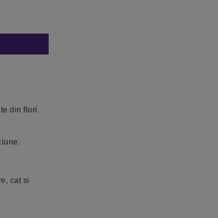
e din flori
ciune.
e, cat si