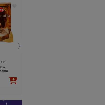
5 (4)
5 (5)
5 (6)
flow
Betisoare parfumate
Betisoare parfumate
Kaama
Feng Shui 5 in 1, gama
Succes, Hem
 cascada,
profesională, 20 buc
Profesional pentru
rofesional
merite si faima, 20 bu
00
00
5
Lei
5
Lei