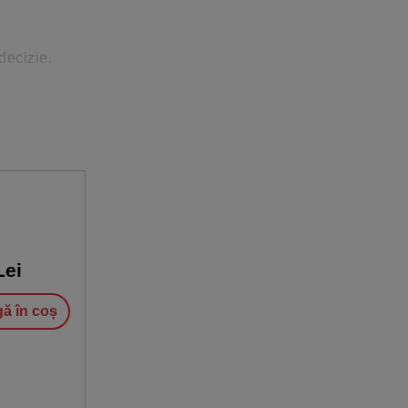
decizie.
 batul
a si pentru
ei
ă în coș
 de tari.