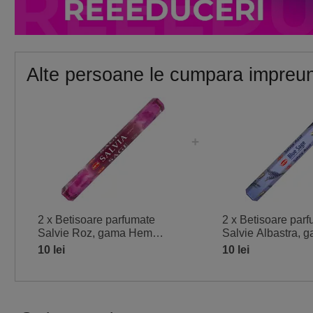
Alte persoane le cumpara impreu
2 x Betisoare parfumate
2 x Betisoare par
Salvie Roz, gama Hem
Salvie Albastra, 
profesional Sage purificare,
profesionala Hem
10 lei
10 lei
20 buc
purificare casa, 2