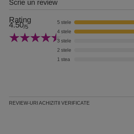
Scrie un review
Rating
5 stele
4.50
/5
4 stele
3 stele
2 stele
1 stea
REVIEW-URI ACHIZITII VERIFICATE