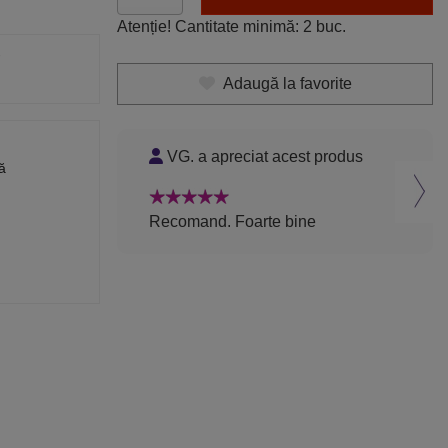
Atenție! Cantitate minimă: 2 buc.
Adaugă la favorite
VG. a apreciat acest produs
L.
ă
Recomand. Foarte bine
Rec