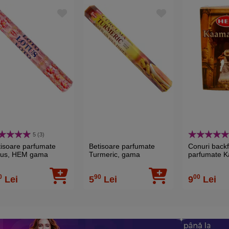
5 (3)
tisoare parfumate
Betisoare parfumate
Conuri back
tus, HEM gama
Turmeric, gama
parfumate 
fesionala pentru
profesionala HEM
Sutra, efect
axare, 20 buc
pentru relaxare, 20 buc
gama HEM p
0
90
00
Lei
5
Lei
9
Lei
10 buc.