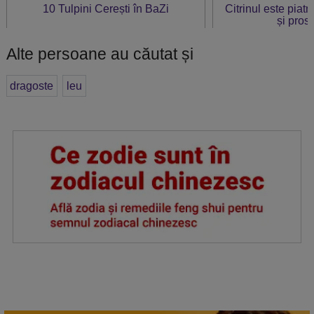
10 Tulpini Cerești în BaZi
Citrinul este piat
și prosp
Alte persoane au căutat și
dragoste
leu