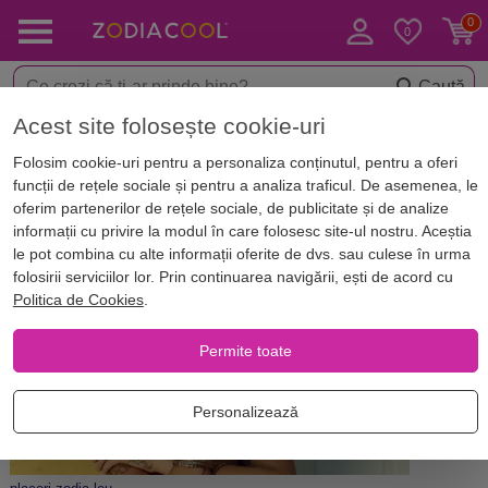
Caută
Acest site folosește cookie-uri
Acasă
Blog
Horoscop. Zodii
Folosim cookie-uri pentru a personaliza conținutul, pentru a oferi
Plăcerile zodiilor. În pat cu nativii
funcții de rețele sociale și pentru a analiza traficul. De asemenea, le
din zodia Leu
oferim partenerilor de rețele sociale, de publicitate și de analize
informații cu privire la modul în care folosesc site-ul nostru. Aceștia
le pot combina cu alte informații oferite de dvs. sau culese în urma
folosirii serviciilor lor. Prin continuarea navigării, ești de acord cu
Politica de Cookies
.
Permite toate
Personalizează