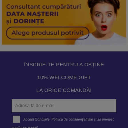
ÎNSCRIE-TE PENTRU A OBȚINE
10% WELCOME GIFT
LA ORICE COMANDĂ!
Accept
Condițiile
,
Politica de confidenţialitate
și să primesc
noutăți pe e-mail.