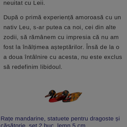
neuitat cu Leii.
După o primă experiență amoroasă cu un
nativ Leu, s-ar putea ca noi, cei din alte
zodii, să rămânem cu impresia că nu am
fost la înălțimea așteptărilor. Însă de la o
a doua întâlnire cu acesta, nu este exclus
să redefinim libidoul.
Rațe mandarine, statuete pentru dragoste și
căsătorie, set 2 buc. lemn 5 cm