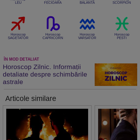
LEU
FECIOARA
BALANTA
SCORPION
Horoscop
Horoscop
Horoscop
Horoscop
SAGETATOR
CAPRICORN
VARSATOR
PESTI
ÎN MOD DETALIAT
Horoscop Zilnic. Informații
detaliate despre schimbările
astrale
Articole similare