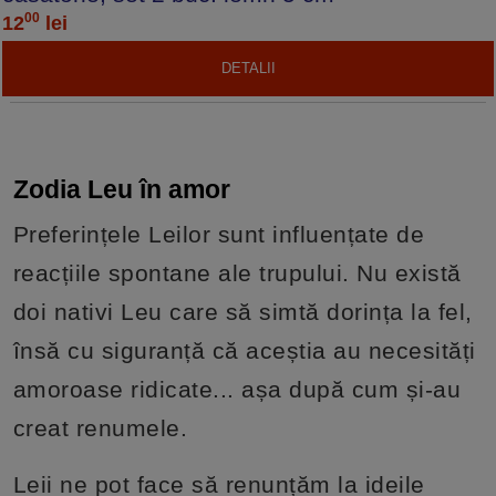
00
12
lei
DETALII
Zodia Leu în amor
Preferințele Leilor sunt influențate de
reacțiile spontane ale trupului. Nu există
doi nativi Leu care să simtă dorința la fel,
însă cu siguranță că aceștia au necesități
amoroase ridicate... așa după cum și-au
creat renumele.
Leii ne pot face să renunțăm la ideile