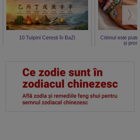
10 Tulpini Cerești în BaZi
Citrinul este piat
și prosp