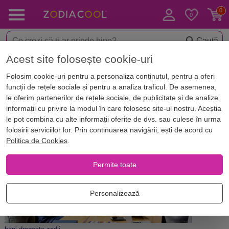
Caută
Acest site folosește cookie-uri
Acasă
Blog
Horoscop. Zodii
Folosim cookie-uri pentru a personaliza conținutul, pentru a oferi
Bani sau dragoste? Ce alegi în
funcții de rețele sociale și pentru a analiza traficul. De asemenea,
funcție de zodie?
le oferim partenerilor de rețele sociale, de publicitate și de analize
informații cu privire la modul în care folosesc site-ul nostru. Aceștia
le pot combina cu alte informații oferite de dvs. sau culese în urma
folosirii serviciilor lor. Prin continuarea navigării, ești de acord cu
Politica de Cookies
.
Permite toate
Personalizează