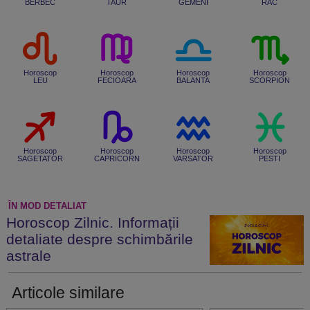
BERBEC
TAUR
GEMENI
RAC
Horoscop
Horoscop
Horoscop
Horoscop
LEU
FECIOARA
BALANTA
SCORPION
Horoscop
Horoscop
Horoscop
Horoscop
SAGETATOR
CAPRICORN
VARSATOR
PESTI
ÎN MOD DETALIAT
Horoscop Zilnic. Informații
detaliate despre schimbările
astrale
Articole similare