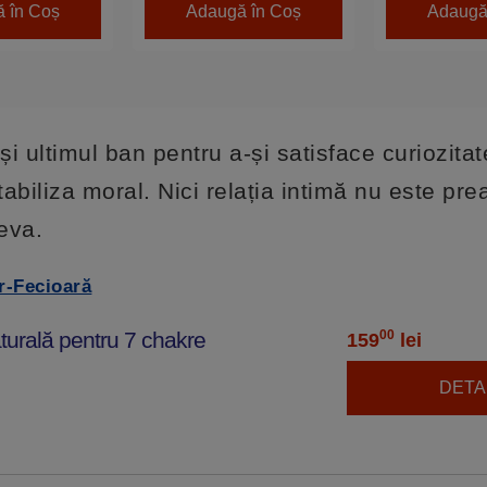
 în Coș
Adaugă în Coș
Adaugă
i ultimul ban pentru a-și satisface curiozitat
stabiliza moral. Nici relația intimă nu este pre
ceva.
r-Fecioară
turală pentru 7 chakre
00
159
lei
DETAL