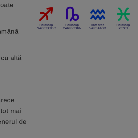
toate
Horoscop
Horoscop
Horoscop
Horoscop
SAGETATOR
CAPRICORN
VARSATOR
PESTI
rămână
 cu altă
arece
 tot mai
tenerul de