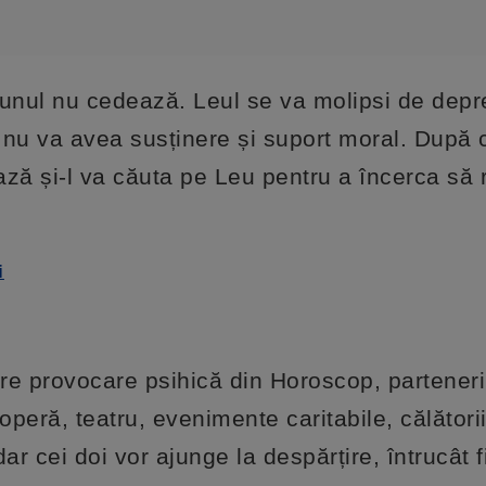
iunul nu cedează. Leul se va molipsi de depr
u va avea susținere și suport moral. După c
ază și-l va căuta pe Leu pentru a încerca să 
i
re provocare psihică din Horoscop, parteneri
operă, teatru, evenimente caritabile, călătorii
ar cei doi vor ajunge la despărțire, întrucât 