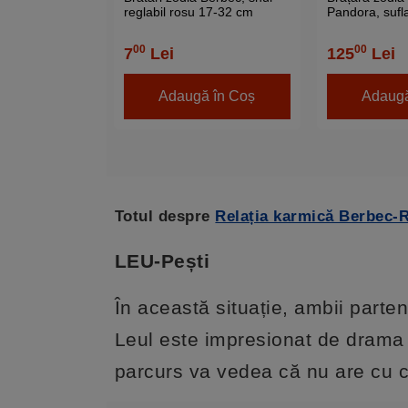
reglabil rosu 17-32 cm
Pandora, sufla
strasuri monta
charmuri, inox
00
00
7
Lei
125
Lei
calitate turco
Adaugă în Coș
Adaugă
Totul despre
Relația karmică Berbec-
LEU-Pești
În această situație, ambii parten
Leul este impresionat de drama p
parcurs va vedea că nu are cu c