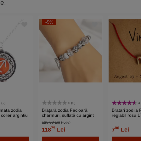
ie.
-5%
 (2)
0 (0)
4
umata zodia
Brățară zodia Fecioară
Bratari zodiia 
colier argintiu
charmuri, suflată cu argint
reglabil rosu 
aromaterapie
cu strasuri montate în
125,00 Lei
(-5%)
verse culori
charmuri, inox solid de
75
00
118
Lei
7
Lei
calitate alb 19 cm