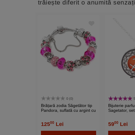
trăiește diferit o anumită senzaț
0 (0)
5
Brățară zodia Săgetător tip
Bijuterie parf
Pandora, suflată cu argint cu
Sagetator, set 
strasuri montate în
si pandantiv 
charmuri, inox solid de
cu 4 discuri di
00
00
125
Lei
59
Lei
calitate roz 19 cm