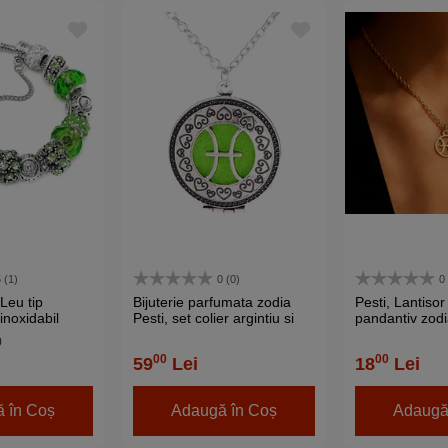
 (1)
0 (0)
0
Leu tip
Bijuterie parfumata zodia
Pesti, Lantisor
inoxidabil
Pesti, set colier argintiu si
pandantiv zodia
t, verde
pandantiv aromaterapie cu 4
inox cu semne
)
discuri diverse culori
pentru dama si
00
00
59
Lei
18
Lei
 în Coș
Adaugă în Coș
Adaugă