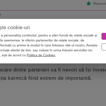
Recenzii
ște cookie-uri
i
Astrologie
Numerologie
Feng Shui
Vise
a personaliza conținutul, pentru a oferi funcții de rețele sociale și
 De asemenea, le oferim partenerilor de rețele sociale, de
foc și relațiile lor sentimentale
nformații cu privire la modul în care folosesc site-ul nostru. Aceștia
 zodii de foc și relațiile lor sentime
rmații oferite de dvs. sau culese în urma folosirii serviciilor lor.
i, ești de acord cu
Politica de Cookies
.
ecare dintre parteneri va fi nevoit să își învețe
cția karmică fiind extrem de importantă.