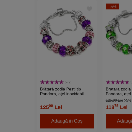
-5%
5 (2)
5
Brățară zodia Pești tip
Bratara zodia 
Pandora, oțel inoxidabil
Pandora, oțel 
suflat cu argint
suflat cu argin
125,00 Lei
(-5%
deschis
00
75
125
Lei
118
Lei
Adaugă în Coș
Adaugă