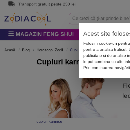
Transport gratuit peste 250 lei
Acest site folose
MAGAZIN FENG SHUI
Horoscop
Zodi
Folosim cookie-uri pentru 
pentru a analiza traficul.
Acasă
Blog
Horoscop. Zodii
Cupluri karmice blestemate: zodii de 
publicitate și de analize i
Cupluri karmice blestemate:
le pot combina cu alte info
Prin continuarea navigări
Fi
le
cupluri karmice