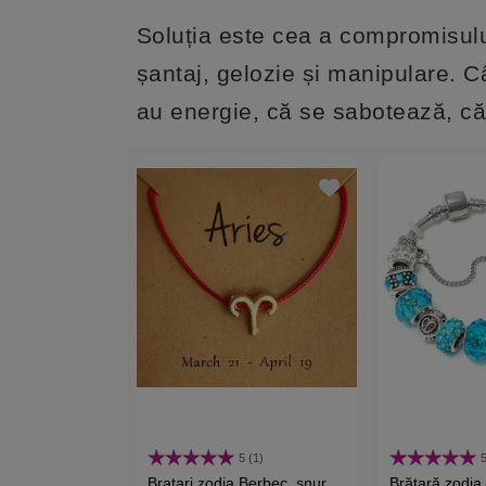
Soluția este cea a compromisului
șantaj, gelozie și manipulare. C
au energie, că se sabotează, că 
5 (1)
5
Bratari zodia Berbec, snur
Brățară zodia 