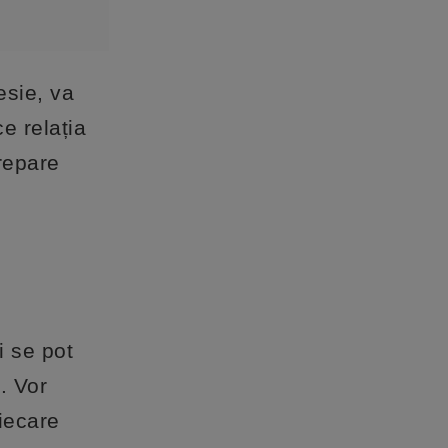
esie, va
e relația
repare
i se pot
. Vor
fiecare