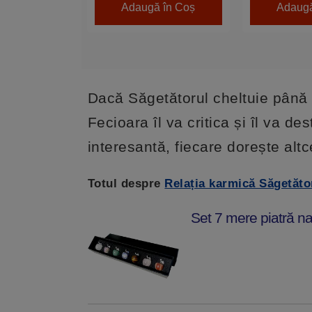
Adaugă în Coș
Adaugă
Dacă Săgetătorul cheltuie până ș
Fecioara îl va critica și îl va de
interesantă, fiecare dorește alt
Totul despre
Relația karmică Săgetăto
Set 7 mere piatră na