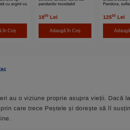
tă cu argint cu
pandantiv inoxidabil
Pandora, sufla
te în
strasuri monta
 solid de
charmuri, inox
00
00
18
Lei
125
Lei
az 19 cm
calitate roz pa
 în Coș
Adaugă în Coș
Adaugă
Rac
eri au o viziune proprie asupra vieții. Dacă l
rin care trece Peștele și dorește să îl susți
ine.