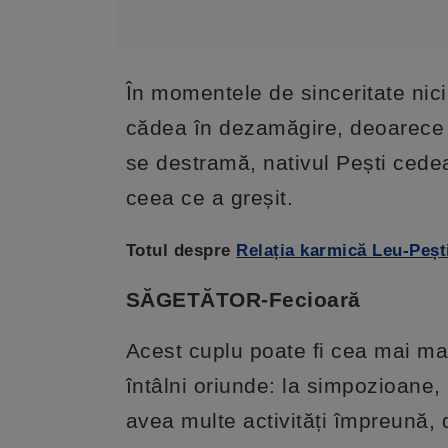
În momentele de sinceritate nic
cădea în dezamăgire, deoarece n
se destramă, nativul Pești cede
ceea ce a greșit.
Totul despre
Relația karmică Leu-Peșt
SĂGETĂTOR-Fecioară
Acest cuplu poate fi cea mai ma
întâlni oriunde: la simpozioane, 
avea multe activități împreună, d