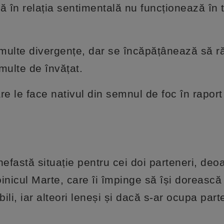
ă în relația sentimentală nu funcționează în 
u multe divergențe, dar se încăpățânează să 
ulte de învățat.
 le face nativul din semnul de foc în raport
efastă situație pentru cei doi parteneri, deo
inicul Marte, care îi împinge să își dorească
bili, iar alteori leneși și dacă s-ar ocupa par