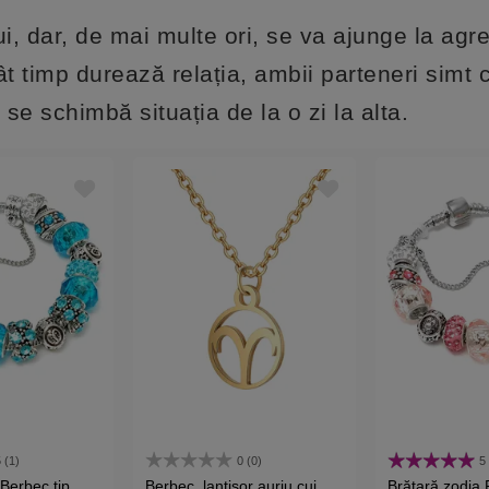
, dar, de mai multe ori, se va ajunge la agr
ât timp durează relația, ambii parteneri simt
se schimbă situația de la o zi la alta.
 (1)
0 (0)
5
Berbec tip
Berbec, lantisor auriu cui
Brățară zodia 