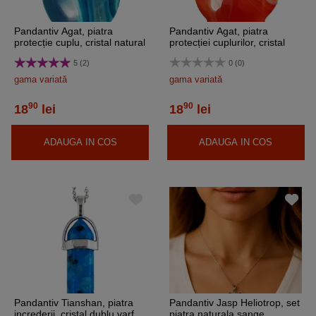
Pandantiv Agat, piatra
Pandantiv Agat, piatra
protecție cuplu, cristal natural
protecției cuplurilor, cristal
Inimă albastru maro 2 cm
natural roșu maro stea 20
5 (2)
0 (0)
mm
gama variată
gama variată
90
90
18
lei
18
lei
ADAUGA IN COS
ADAUGA IN COS
Pandantiv Tianshan, piatra
Pandantiv Jasp Heliotrop, set
increderii, cristal dublu varf
piatra naturala sange