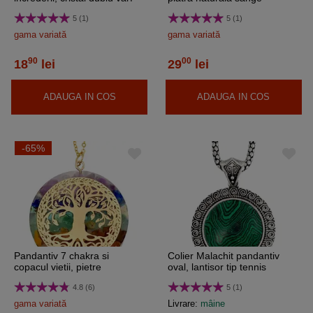
34 mm, femei barbati
albastru inima 20 mm cu
5 (1)
5 (1)
lantisor inoxidabil
gama variată
gama variată
90
00
18
lei
29
lei
ADAUGA IN COS
ADAUGA IN COS
-65%
Pandantiv 7 chakra si
Colier Malachit pandantiv
copacul vietii, pietre
oval, lantisor tip tennis
semipretioase șnur textil
argintiu ajustabil, piatra 3.5
4.8 (6)
5 (1)
negru, bijuterii orgonice 35
cm verde
mm
gama variată
Livrare:
mâine