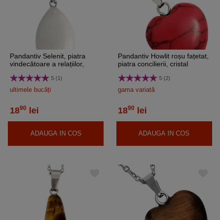
Pandantiv Selenit, piatra
Pandantiv Howlit roșu fațetat,
vindecătoare a relațiilor,
piatra concilierii, cristal
cristal natural oval 25 mm
natural Inimă 15 mm
5 (1)
5 (2)
ultimele bucăți
gama variată
90
90
18
lei
18
lei
ADAUGA IN COS
ADAUGA IN COS