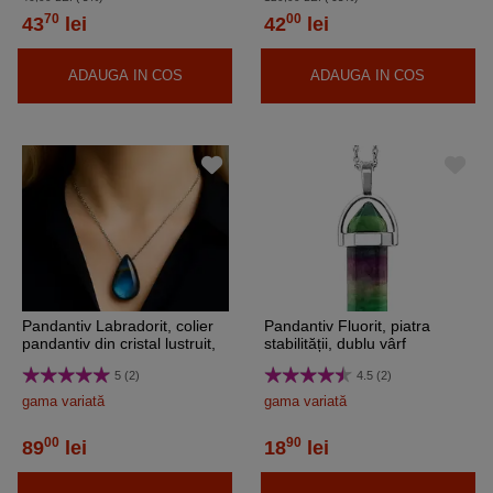
70
00
43
lei
42
lei
ADAUGA IN COS
ADAUGA IN COS
Pandantiv Labradorit, colier
Pandantiv Fluorit, piatra
pandantiv din cristal lustruit,
stabilității, dublu vârf
piatră strop picătura 3-3.5 cm
5 (2)
4.5 (2)
gama variată
gama variată
00
90
89
lei
18
lei