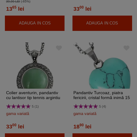
39,00 LEI
(-65%)
65
00
13
lei
33
lei
ADAUGA IN COS
ADAUGA IN COS
Colier aventurin, pandantiv
Pandantiv Turcoaz, piatra
cu lantisor tip tennis argintiu
fericirii, cristal formă inimă 15
ajustabil, piatra rotund sau
mm
5 (1)
5 (4)
oval 3.5 cm verde
gama variată
gama variată
00
90
33
lei
18
lei