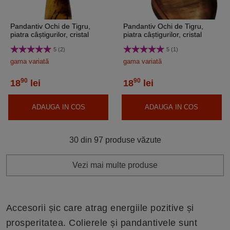
Pandantiv Ochi de Tigru,
Pandantiv Ochi de Tigru,
piatra câștigurilor, cristal
piatra câștigurilor, cristal
natural picătură maro 30 mm
natural inimă maro 15 mm
5 (2)
5 (1)
gama variată
gama variată
90
90
18
lei
18
lei
ADAUGA IN COS
ADAUGA IN COS
30 din 97 produse văzute
Vezi mai multe produse
Accesorii șic care atrag energiile pozitive și
prosperitatea. Colierele și pandantivele sunt