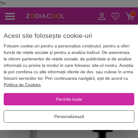
?>
Caută
Acest site folosește cookie-uri
Acasă
Magazin Online
Bijuterii norocoase
Coliere si Pandantive
Folosim cookie-uri pentru a personaliza conținutul, pentru a oferi
funcții de rețele sociale și pentru a analiza traficul. De asemenea,
Coliere si Pandantive
le oferim partenerilor de rețele sociale, de publicitate și de analize
informații cu privire la modul în care folosesc site-ul nostru. Aceștia
le pot combina cu alte informații oferite de dvs. sau culese în urma
folosirii serviciilor lor. Prin continuarea navigării, ești de acord cu
Filtrează
Cele mai noi
Piatra
Culoare
Politica de Cookies
.
Permite toate
-5%
Best Seller
Personalizează