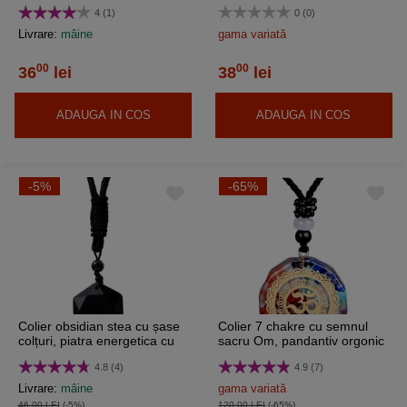
spirală, șnur textil
4 (1)
0 (0)
Livrare:
mâine
gama variată
00
00
36
lei
38
lei
ADAUGA IN COS
ADAUGA IN COS
-5%
-65%
Colier obsidian stea cu șase
Colier 7 chakre cu semnul
colțuri, piatra energetica cu
sacru Om, pandantiv orgonic
șnur textil comod, bărbați și
cu șnur textil
4.8 (4)
4.9 (7)
femei
Livrare:
mâine
gama variată
46,00 LEI
(-5%)
120,00 LEI
(-65%)