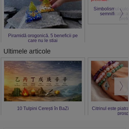
Simbolismul culori
semnificație 
pref
Piramidă orogonică. 5 beneficii pe
care nu le știai
Ultimele articole
10 Tulpini Cerești în BaZi
Citrinul este piatr
prosp