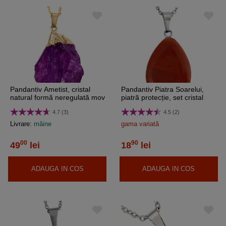
Pandantiv Ametist, cristal
Pandantiv Piatra Soarelui,
natural formă neregulată mov
piatră protecție, set cristal
27 mm, lantisor inoxidabil
natural oval sau picătură
4.7 (3)
4.5 (2)
auriu
maro
Livrare:
mâine
gama variată
00
90
49
lei
18
lei
ADAUGA IN COS
ADAUGA IN COS