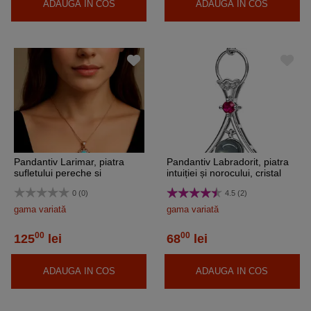
ADAUGA IN COS
ADAUGA IN COS
Pandantiv Larimar, piatra
Pandantiv Labradorit, piatra
sufletului pereche si
intuiției și norocului, cristal
vindecatoare, set lantisor
natural și zirconiu
0 (0)
4.5 (2)
inoxidabil auriu roze
gama variată
gama variată
00
00
125
lei
68
lei
ADAUGA IN COS
ADAUGA IN COS