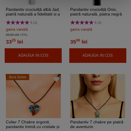
Pandantiv cruciuliță albă Jad,
Pandantiv cruciuliță Onix,
piatră naturală a fidelitatii si a
piatră naturală, piatra negră
prosperitatii
5 (1)
5 (1)
gama variată
gama variată
35,00 LEI
(-5%)
25
00
33
lei
35
lei
ADAUGA IN COS
ADAUGA IN COS
Best Seller
Colier 7 Chakre orgonit,
Pandantiv 7 chakre pe piatră
pandantiv Inimă cu cristale și
de aventurin