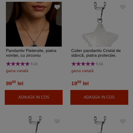
Pandantiv Pietersite, piatra
Colier pandantiv Cristal de
voinței, cu zirconiu
stâncă, piatra protecției,
cristal natural alb-transparent
5 (1)
5 (1)
formă stea 25 mm
gama variată
gama variată
90
00
99
lei
19
lei
ADAUGA IN COS
ADAUGA IN COS