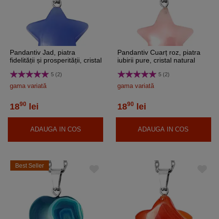
Pandantiv Jad, piatra
Pandantiv Cuarț roz, piatra
fidelității și prosperității, cristal
iubirii pure, cristal natural
natural albastru stea 2 cm
stea 2 cm
5 (2)
5 (2)
gama variată
gama variată
90
90
18
lei
18
lei
ADAUGA IN COS
ADAUGA IN COS
Best Seller