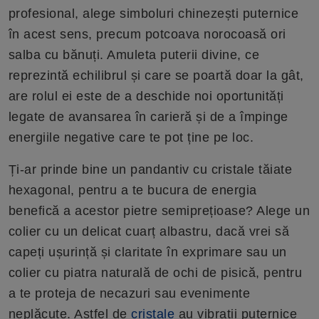
profesional, alege simboluri chinezești puternice
în acest sens, precum potcoava norocoasă ori
salba cu bănuți. Amuleta puterii divine, ce
reprezintă echilibrul și care se poartă doar la gât,
are rolul ei este de a deschide noi oportunități
legate de avansarea în carieră și de a împinge
energiile negative care te pot ține pe loc.
Ți-ar prinde bine un pandantiv cu cristale tăiate
hexagonal, pentru a te bucura de energia
benefică a acestor pietre semiprețioase? Alege un
colier cu un delicat cuarț albastru, dacă vrei să
capeți ușurință și claritate în exprimare sau un
colier cu piatra naturală de ochi de pisică, pentru
a te proteja de necazuri sau evenimente
neplăcute. Astfel de
cristale
au vibrații puternice