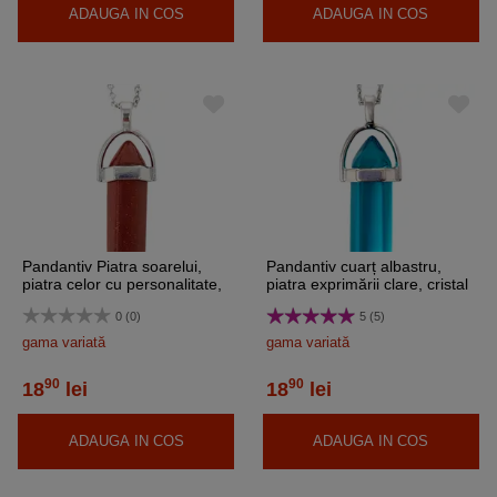
ADAUGA IN COS
ADAUGA IN COS
Pandantiv Piatra soarelui,
Pandantiv cuarț albastru,
piatra celor cu personalitate,
piatra exprimării clare, cristal
cristal natural hexagonal 34
natural hexagonal dublu vârf
0 (0)
5 (5)
mm dublu vârf maro sidef
34 mm
gama variată
gama variată
90
90
18
lei
18
lei
ADAUGA IN COS
ADAUGA IN COS