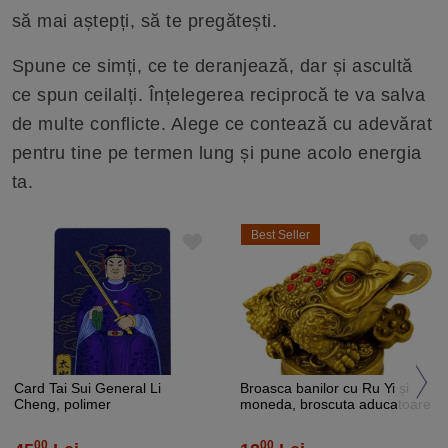
să mai aștepți, să te pregătești.
Spune ce simți, ce te deranjează, dar și ascultă
ce spun ceilalți. Înțelegerea reciprocă te va salva
de multe conflicte. Alege ce contează cu adevărat
pentru tine pe termen lung și pune acolo energia
ta.
Best Seller
Card Tai Sui General Li
Broasca banilor cu Ru Yi și
Cheng, polimer
moneda, broscuta aducatoare
de bani, 5 cm
00
00