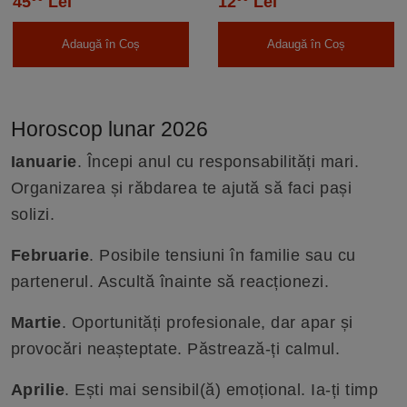
45
Lei
12
Lei
Adaugă în Coș
Adaugă în Coș
Horoscop lunar 2026
Ianuarie
. Începi anul cu responsabilități mari.
Organizarea și răbdarea te ajută să faci pași
solizi.
Februarie
. Posibile tensiuni în familie sau cu
partenerul. Ascultă înainte să reacționezi.
Martie
. Oportunități profesionale, dar apar și
provocări neașteptate. Păstrează-ți calmul.
Aprilie
. Ești mai sensibil(ă) emoțional. Ia-ți timp