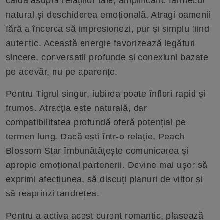
caldă asupra relațiilor tale, amplificând farmecul
natural și deschiderea emoțională. Atragi oamenii
fără a încerca să impresionezi, pur și simplu fiind
autentic. Această energie favorizează legături
sincere, conversații profunde și conexiuni bazate
pe adevăr, nu pe aparențe.
Pentru Tigrul singur, iubirea poate înflori rapid și
frumos. Atracția este naturală, dar
compatibilitatea profundă oferă potențial pe
termen lung. Dacă ești într-o relație, Peach
Blossom Star îmbunătățește comunicarea și
apropie emoțional partenerii. Devine mai ușor să
exprimi afecțiunea, să discuți planuri de viitor și
să reaprinzi tandrețea.
Pentru a activa acest curent romantic, plasează