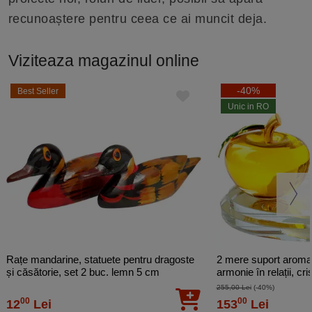
recunoaștere pentru ceea ce ai muncit deja.
Viziteaza magazinul online
-40%
Best Seller
Unic in RO
Rațe mandarine, statuete pentru dragoste
2 mere suport aroma
și căsătorie, set 2 buc. lemn 5 cm
armonie în relații, cr
255,00 Lei
(-40%)
00
00
12
Lei
153
Lei