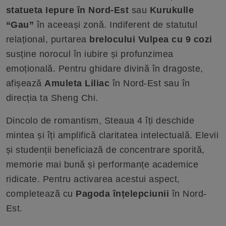
statueta Iepure în Nord-Est
sau
Kurukulle
“Gau”
în aceeași zonă. Indiferent de statutul
relațional, purtarea
brelocului Vulpea cu 9 cozi
susține norocul în iubire și profunzimea
emoțională. Pentru ghidare divină în dragoste,
afișează
Amuleta Liliac
în Nord-Est sau în
direcția ta Sheng Chi.
Dincolo de romantism, Steaua 4 îți deschide
mintea și îți amplifică claritatea intelectuală. Elevii
și studenții beneficiază de concentrare sporită,
memorie mai bună și performanțe academice
ridicate. Pentru activarea acestui aspect,
completează cu
Pagoda înțelepciunii
în Nord-
Est.