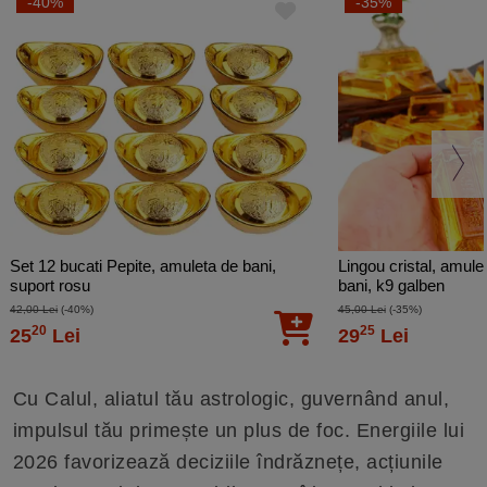
-40%
-35%
Set 12 bucati Pepite, amuleta de bani,
Lingou cristal, amule
suport rosu
bani, k9 galben
42,00 Lei
(-40%)
45,00 Lei
(-35%)
20
25
25
Lei
29
Lei
Cu Calul, aliatul tău astrologic, guvernând anul,
impulsul tău primește un plus de foc. Energiile lui
2026 favorizează deciziile îndrăznețe, acțiunile