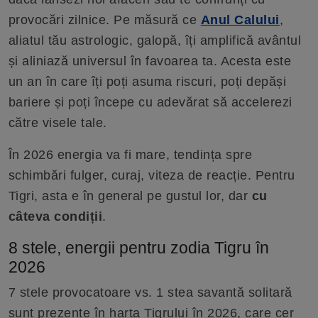
provocări zilnice. Pe măsură ce
Anul Calului
,
aliatul tău astrologic, galopă, îți amplifică avântul
și aliniază universul în favoarea ta. Acesta este
un an în care îți poți asuma riscuri, poți depăși
bariere și poți începe cu adevărat să accelerezi
către visele tale.
În 2026 energia va fi mare, tendința spre
schimbări fulger, curaj, viteza de reacție. Pentru
Tigri, asta e în general pe gustul lor, dar
cu
câteva condiții
.
8 stele, energii pentru zodia Tigru în
2026
7 stele provocatoare vs. 1 stea savantă solitară
sunt prezente în harta Tigrului în 2026, care cer