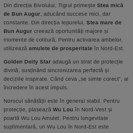
Din direcția Bivolului, Tigrul primește
Stea mică
de Bun Augur
, aducând succese mici, dar
constante. Din direcția Iepurelui,
Stea mare de
Bun Augur
creează oportunități majore și
momente de cotitură. Pentru activarea ambelor,
utilizează
amulete de prosperitate
în Nord-Est.
Golden Deity Star
adaugă un strat de protecție
divină, susținând sincronizarea perfectă și
deciziile inspirate. Când ceva „se simte corect”, ai
încredere în acest impuls.
Norocul sănătății este în general stabil. Pentru
protecție, plasează
Wu Lou
în Nord-Vest și
poartă Wu Lou Amulet. Pentru longevitate
suplimentară, un Wu Lou în Nord-Est este