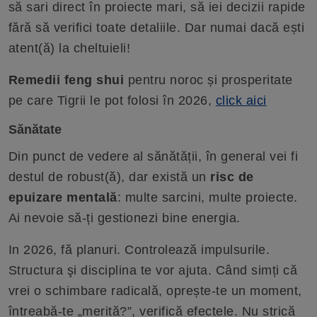
să sari direct în proiecte mari, să iei decizii rapide
fără să verifici toate detaliile. Dar numai dacă ești
atent(ă) la cheltuieli!
Remedii feng shui
pentru noroc și prosperitate
pe care Tigrii le pot folosi în 2026,
click aici
Sănătate
Din punct de vedere al sănătății, în general vei fi
destul de robust(ă), dar există un
risc de
epuizare mentală
: multe sarcini, multe proiecte.
Ai nevoie să-ți gestionezi bine energia.
In 2026, fă planuri. Controlează impulsurile.
Structura şi disciplina te vor ajuta. Când simți că
vrei o schimbare radicală, oprește-te un moment,
întreabă-te „merită?”, verifică efectele. Nu strică