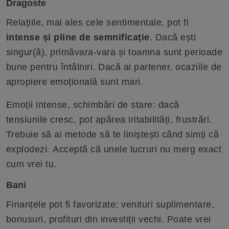
Dragoste
Relațiile, mai ales cele sentimentale, pot fi
intense și pline de semnificație
. Dacă ești
singur(ă), primăvara-vara și toamna sunt perioade
bune pentru întâlniri. Dacă ai partener, ocaziile de
apropiere emoțională sunt mari.
Emoții intense, schimbări de stare: dacă
tensiunile cresc, pot apărea iritabilități, frustrări.
Trebuie să ai metode să te liniștești când simți că
explodezi. Acceptă că unele lucruri nu merg exact
cum vrei tu.
Bani
Finanțele pot fi favorizate: venituri suplimentare,
bonusuri, profituri din investiții vechi. Poate vrei