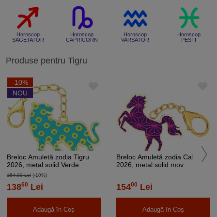
Horoscop
Horoscop
Horoscop
Horoscop
SAGETATOR
CAPRICORN
VARSATOR
PESTI
Produse pentru Tigru
-10%
NOU
Breloc Amuletă zodia Tigru
Breloc Amuletă zodia Cal
2026, metal solid Verde
2026, metal solid mov
154,00 Lei
(-10%)
60
00
138
Lei
154
Lei
Adaugă în Coș
Adaugă în Coș