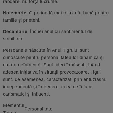
răbdare, nu forța lucrurile.
Noiembrie
. O perioadă mai relaxată, bună pentru
familie și prieteni.
Decembrie
. Închei anul cu sentimentul de
stabilitate.
Persoanele născute în Anul Tigrului sunt
cunoscute pentru personalitatea lor dinamică și
natura neînfricată. Sunt lideri înnăscuți, luând
adesea inițiativa în situații provocatoare. Tigrii
sunt, de asemenea, caracterizați prin entuziasm,
independență și încredere, ceea ce îi face
carismatici și influenți.
Elementul
Personalitate
Tigrului