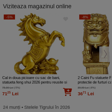
Viziteaza magazinul online
-5%
-8%
Cal in doua picioare cu sac de bani,
2 Caini Fu statuete F
statueta feng shui 2026 pentru reusite si
protectie de furturi 
bogăție, auriu
75,00 Lei
(-5%)
39,90 Lei
(-8%)
25
71
71
Lei
36
Lei
24 munți • Stelele Tigrului în 2026