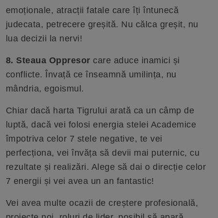
emoționale, atracții fatale care îți întunecă
judecata, petrecere greșită. Nu călca greșit, nu
lua decizii la nervi!
8. Steaua Oppresor
care aduce inamici și
conflicte. Învață ce înseamnă umilința, nu
mândria, egoismul.
Chiar dacă harta Tigrului arată ca un câmp de
luptă, dacă vei folosi energia stelei Academice
împotriva celor 7 stele negative, te vei
perfecționa, vei învăța să devii mai puternic, cu
rezultate și realizări. Alege să dai o direcție celor
7 energii și vei avea un an fantastic!
Vei avea multe ocazii de creștere profesională,
proiecte noi, roluri de lider, posibil să apară