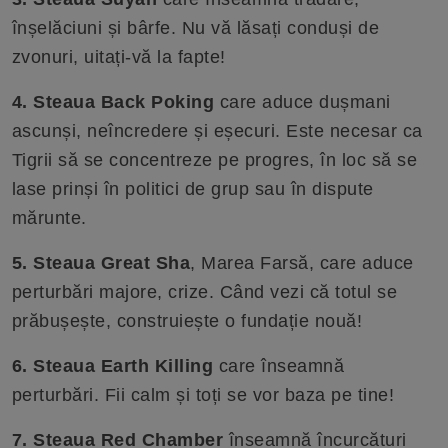
înșelăciuni și bârfe. Nu vă lăsați conduși de
zvonuri, uitați-vă la fapte!
4. Steaua Back Poking
care aduce dușmani
ascunși, neîncredere și eșecuri. Este necesar ca
Tigrii să se concentreze pe progres, în loc să se
lase prinși în politici de grup sau în dispute
mărunte.
5. Steaua Great Sha
, Marea Farsă, care aduce
perturbări majore, crize. Când vezi că totul se
prăbușește, construiește o fundație nouă!
6. Steaua Earth Killing
care înseamnă
perturbări. Fii calm și toți se vor baza pe tine!
7. Steaua Red Chamber
înseamnă încurcături