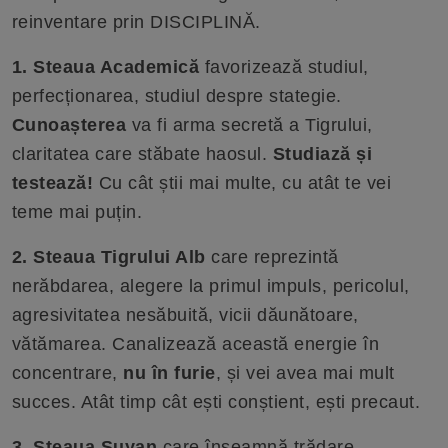
reinventare prin DISCIPLINĂ.
1. Steaua Academică
favorizează studiul,
perfecționarea, studiul despre stategie.
Cunoașterea
va fi arma secretă a Tigrului,
claritatea care stăbate haosul.
Studiază și
testează!
Cu cât știi mai multe, cu atât te vei
teme mai puțin.
2. Steaua Tigrului Alb
care reprezintă
nerăbdarea, alegere la primul impuls, pericolul,
agresivitatea nesăbuită, vicii dăunătoare,
vătămarea. Canalizează această energie în
concentrare,
nu în furie
, și vei avea mai mult
succes. Atât timp cât ești conștient, ești precaut.
3. Steaua Suyan
care înseamnă trădare,