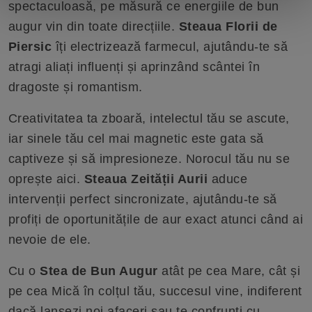
spectaculoasă, pe măsură ce energiile de bun
augur vin din toate direcțiile.
Steaua Florii de
Piersic
îți electrizează farmecul, ajutându-te să
atragi aliați influenți și aprinzând scântei în
dragoste și romantism.
Creativitatea ta zboară, intelectul tău se ascute,
iar sinele tău cel mai magnetic este gata să
captiveze și să impresioneze. Norocul tău nu se
oprește aici.
Steaua Zeității Aurii
aduce
intervenții perfect sincronizate, ajutându-te să
profiți de oportunitățile de aur exact atunci când ai
nevoie de ele.
Cu o
Stea de Bun Augur
atât pe cea Mare, cât și
pe cea Mică în colțul tău, succesul vine, indiferent
dacă lansezi noi afaceri sau te confrunți cu