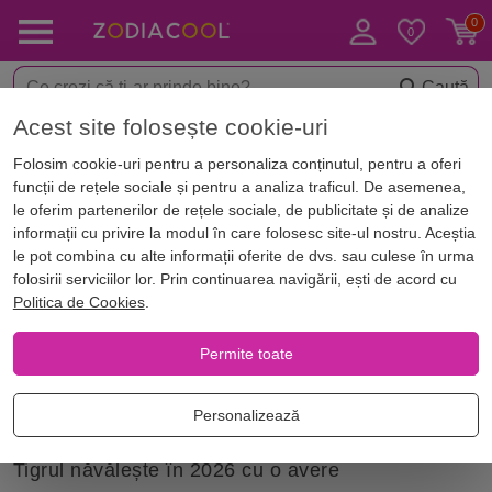
Caută
Acest site folosește cookie-uri
Acasă
Horoscop
Horoscopul Chinezesc 2026 Tigru
Folosim cookie-uri pentru a personaliza conținutul, pentru a oferi
Horoscopul Chinezesc 2026 Tigru
funcții de rețele sociale și pentru a analiza traficul. De asemenea,
le oferim partenerilor de rețele sociale, de publicitate și de analize
informații cu privire la modul în care folosesc site-ul nostru. Aceștia
Consultă Horoscopul anului 2026 pentru nativii din
le pot combina cu alte informații oferite de dvs. sau culese în urma
zodia Tigru născuți în anii 1950, 1962, 1974, 1986,
folosirii serviciilor lor. Prin continuarea navigării, ești de acord cu
Politica de Cookies
.
1998, 2010, află ce îți rezervă astrele in 2026
Permite toate
Un an al iubirii, norocului și salturilor mari
Personalizează
înainte
Tigrul năvălește în 2026 cu o avere