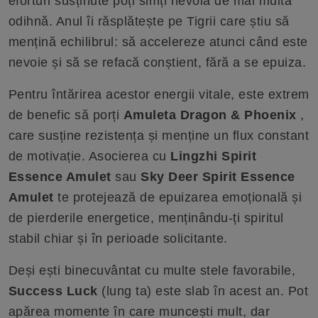
eforturi susținute poți simți nevoia de mai multă
odihnă. Anul îi răsplătește pe Tigrii care știu să
mențină echilibrul: să accelereze atunci când este
nevoie și să se refacă conștient, fără a se epuiza.
Pentru întărirea acestor energii vitale, este extrem
de benefic să porți
Amuleta Dragon & Phoenix
,
care susține rezistența și menține un flux constant
de motivație. Asocierea cu
Lingzhi Spirit
Essence Amulet
sau
Sky Deer Spirit Essence
Amulet
te protejează de epuizarea emoțională și
de pierderile energetice, menținându-ți spiritul
stabil chiar și în perioade solicitante.
Deși ești binecuvântat cu multe stele favorabile,
Success Luck
(lung ta) este slab în acest an. Pot
apărea momente în care muncești mult, dar