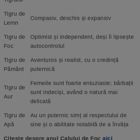
Tigru de
Compasiv, deschis și expansiv
Lemn
Tigru de
Optimist și independent, deși îi lipsește
Foc
autocontrolul
Tigru de
Aventuros și realist, cu o credință
Pământ
puternică
Femeile sunt foarte entuziaste; bărbații
Tigru de
sunt indeciși, având o natură mai
Aur
delicată
Tigru de
Au un puternic simț al respectului de
Apă
sine și o abilitate notabilă de a învăța
Citește despre anul Calului de Foc
aici