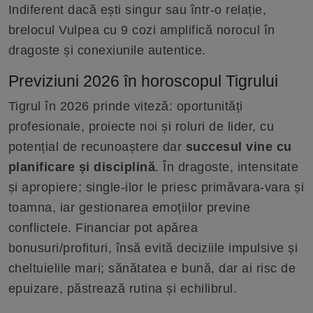
Indiferent dacă ești singur sau într-o relație,
brelocul Vulpea cu 9 cozi amplifică norocul în
dragoste și conexiunile autentice.
Previziuni 2026 în horoscopul Tigrului
Tigrul în 2026 prinde viteză: oportunități
profesionale, proiecte noi și roluri de lider, cu
potențial de recunoaștere dar
succesul vine cu
planificare și disciplină
. În dragoste, intensitate
și apropiere; single-ilor le priesc primăvara-vara și
toamna, iar gestionarea emoțiilor previne
conflictele. Financiar pot apărea
bonusuri/profituri, însă evită deciziile impulsive și
cheltuielile mari; sănătatea e bună, dar ai risc de
epuizare, păstrează rutina și echilibrul.