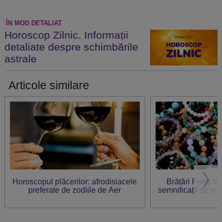
ÎN MOD DETALIAT
Horoscop Zilnic. Informații
detaliate despre schimbările
astrale
Articole similare
Horoscopul plăcerilor: afrodisiacele
Brățări Feng Sh
preferate de zodiile de Aer
semnificații pe care