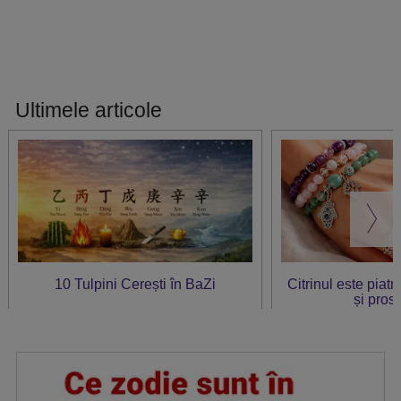
Ultimele articole
10 Tulpini Cerești în BaZi
Citrinul este piat
și prosp