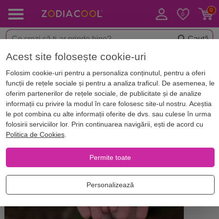
Caută
Acest site folosește cookie-uri
Acasă
Blog
Horoscop. Zodii
Folosim cookie-uri pentru a personaliza conținutul, pentru a oferi
Iubirea și zodiile de aer. Află cum
funcții de rețele sociale și pentru a analiza traficul. De asemenea, le
le poate schimba dragostea
oferim partenerilor de rețele sociale, de publicitate și de analize
informații cu privire la modul în care folosesc site-ul nostru. Aceștia
comportamentul
le pot combina cu alte informații oferite de dvs. sau culese în urma
folosirii serviciilor lor. Prin continuarea navigării, ești de acord cu
Politica de Cookies
.
Permite toate
Personalizează