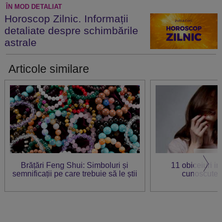
ÎN MOD DETALIAT
Horoscop Zilnic. Informații
detaliate despre schimbările
astrale
Articole similare
Brățări Feng Shui: Simboluri și
11 obiceiuri i
semnificații pe care trebuie să le știi
cunoscute a