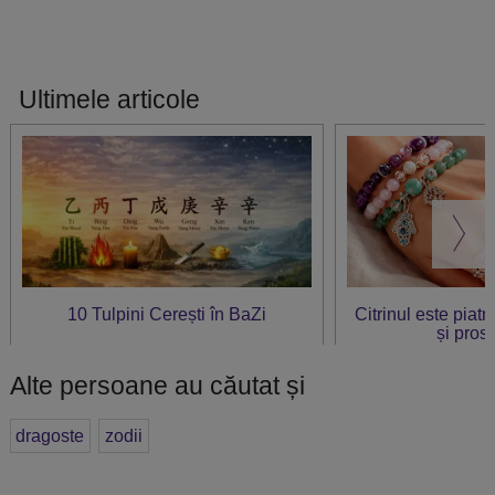
Ultimele articole
10 Tulpini Cerești în BaZi
Citrinul este piat
și prosp
Alte persoane au căutat și
dragoste
zodii