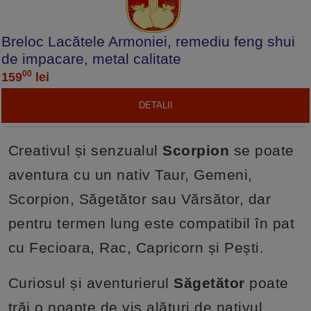
Breloc Lacătele Armoniei, remediu feng shui
de impacare, metal calitate
00
159
lei
DETALII
Creativul și senzualul
Scorpion
se poate
aventura cu un nativ Taur, Gemeni,
Scorpion, Săgetător sau Vărsător, dar
pentru termen lung este compatibil în pat
cu Fecioara, Rac, Capricorn și Pești.
Curiosul și aventurierul
Săgetător
poate
trăi o noapte de vis alături de nativul