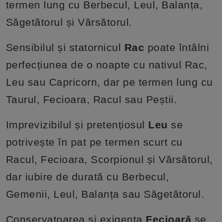
termen lung cu Berbecul, Leul, Balanța,
Săgetătorul și Vărsătorul.
Sensibilul și statornicul
Rac
poate întâlni
perfecțiunea de o noapte cu nativul Rac,
Leu sau Capricorn, dar pe termen lung cu
Taurul, Fecioara, Racul sau Peștii.
Imprevizibilul și pretențiosul
Leu
se
potrivește în pat pe termen scurt cu
Racul, Fecioara, Scorpionul și Vărsătorul,
dar iubire de durată cu Berbecul,
Gemenii, Leul, Balanța sau Săgetătorul.
Conservatoarea și exigenta
Fecioară
se