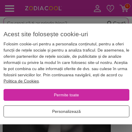
Caută
Acest site folosește cookie-uri
Acasă
Blog
Horoscop. Zodii
Folosim cookie-uri pentru a personaliza conținutul, pentru a oferi
În pat cu zodiile! Știi cu cine poți
funcții de rețele sociale și pentru a analiza traficul. De asemenea, le
avea cele mai bune partide de
oferim partenerilor de rețele sociale, de publicitate și de analize
informații cu privire la modul în care folosesc site-ul nostru. Aceștia
amor?
le pot combina cu alte informații oferite de dvs. sau culese în urma
folosirii serviciilor lor. Prin continuarea navigării, ești de acord cu
Politica de Cookies
.
Permite toate
Personalizează