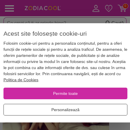
Caută
Acest site folosește cookie-uri
Acasă
Blog
Horoscop. Zodii
Folosim cookie-uri pentru a personaliza conținutul, pentru a oferi
Horoscop afectiv nativul Scorpion
funcții de rețele sociale și pentru a analiza traficul. De asemenea, le
– femeia și bărbatul Scorpion în
oferim partenerilor de rețele sociale, de publicitate și de analize
informații cu privire la modul în care folosesc site-ul nostru. Aceștia
pat
le pot combina cu alte informații oferite de dvs. sau culese în urma
folosirii serviciilor lor. Prin continuarea navigării, ești de acord cu
Politica de Cookies
.
Permite toate
Personalizează