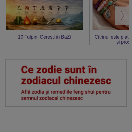
10 Tulpini Cerești în BaZi
Citrinul este piat
și prosp