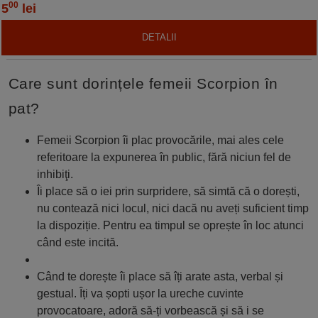
00
5
lei
DETALII
Care sunt dorințele femeii Scorpion în
pat?
Femeii Scorpion îi plac provocările, mai ales cele
referitoare la expunerea în public, fără niciun fel de
inhibiţi.
Îi place să o iei prin surpridere, să simtă că o dorești,
nu contează nici locul, nici dacă nu aveți suficient timp
la dispoziție. Pentru ea timpul se oprește în loc atunci
când este incită.
Când te dorește îi place să îți arate asta, verbal și
gestual. Îți va șopti ușor la ureche cuvinte
provocatoare, adoră să-ți vorbească și să i se