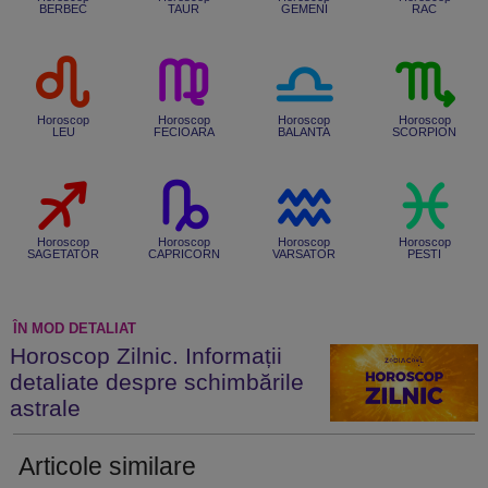
BERBEC
TAUR
GEMENI
RAC
Horoscop
Horoscop
Horoscop
Horoscop
LEU
FECIOARA
BALANTA
SCORPION
Horoscop
Horoscop
Horoscop
Horoscop
SAGETATOR
CAPRICORN
VARSATOR
PESTI
ÎN MOD DETALIAT
Horoscop Zilnic. Informații
detaliate despre schimbările
astrale
Articole similare