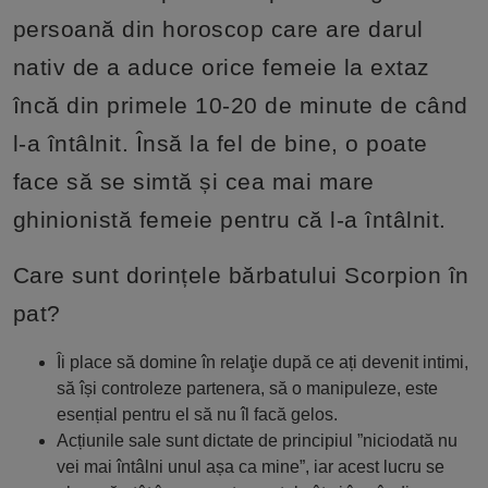
persoană din horoscop care are darul
nativ de a aduce orice femeie la extaz
încă din primele 10-20 de minute de când
l-a întâlnit. Însă la fel de bine, o poate
face să se simtă și cea mai mare
ghinionistă femeie pentru că l-a întâlnit.
Care sunt dorințele bărbatului Scorpion în
pat?
Îi place să domine în relaţie după ce ați devenit intimi,
să își controleze partenera, să o manipuleze, este
esențial pentru el să nu îl facă gelos.
Acțiunile sale sunt dictate de principiul ”niciodată nu
vei mai întâlni unul așa ca mine”, iar acest lucru se