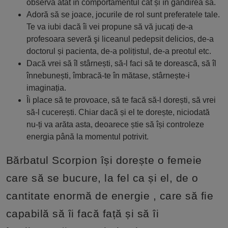
observă atât în comportamentul cât și în gândirea sa.
Adoră să se joace, jocurile de rol sunt preferatele tale.
Te va iubi dacă îi vei propune să vă jucați de-a
profesoara severă şi liceanul pedepsit delicios, de-a
doctorul și pacienta, de-a polițistul, de-a preotul etc.
Dacă vrei să îl stârnești, să-l faci să te dorească, să îl
înnebunești, îmbracă-te în mătase, stârnește-i
imaginația.
Îi place să te provoace, să te facă să-l dorești, să vrei
să-l cucerești. Chiar dacă și el te dorește, niciodată
nu-ți va arăta asta, deoarece știe să își controleze
energia până la momentul potrivit.
Bărbatul Scorpion își dorește o femeie
care să se bucure, la fel ca și el, de o
cantitate enormă de energie , care să fie
capabilă să îi facă față și să îi