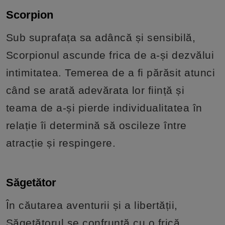
Scorpion
Sub suprafața sa adâncă și sensibilă,
Scorpionul ascunde frica de a-și dezvălui
intimitatea. Temerea de a fi părăsit atunci
când se arată adevărata lor ființă și
teama de a-și pierde individualitatea în
relație îi determină să oscileze între
atracție și respingere.
Săgetător
În căutarea aventurii și a libertății,
Săgetătorul se confruntă cu o frică