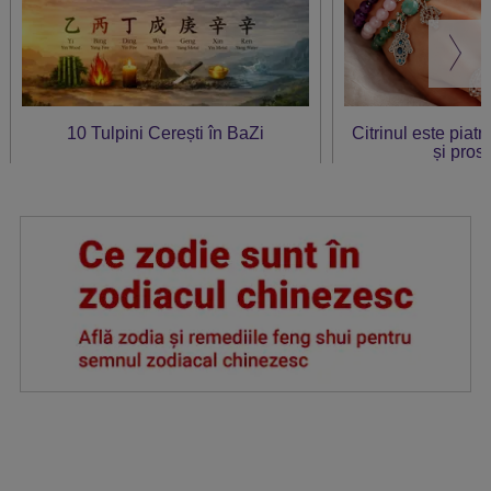
10 Tulpini Cerești în BaZi
Citrinul este piat
și prosp