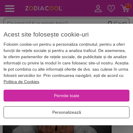
Caută
Acest site folosește cookie-uri
Acasă
Blog
Horoscop. Zodii
Folosim cookie-uri pentru a personaliza conținutul, pentru a oferi
Descoperă care este cea mai mare
funcții de rețele sociale și pentru a analiza traficul. De asemenea,
frică a ta. Secretul ți-a fost
le oferim partenerilor de rețele sociale, de publicitate și de analize
informații cu privire la modul în care folosesc site-ul nostru. Aceștia
descoperit!
le pot combina cu alte informații oferite de dvs. sau culese în urma
folosirii serviciilor lor. Prin continuarea navigării, ești de acord cu
Politica de Cookies
.
Permite toate
Personalizează