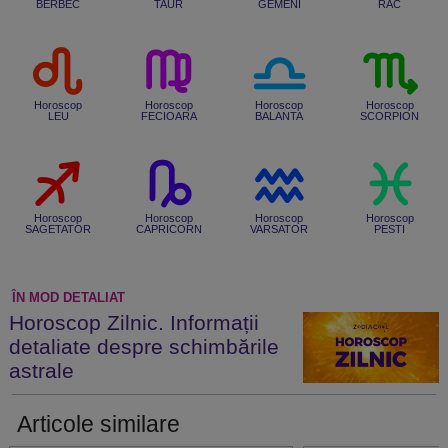
BERBEC
TAUR
GEMENI
RAC
Horoscop
Horoscop
Horoscop
Horoscop
LEU
FECIOARA
BALANTA
SCORPION
Horoscop
Horoscop
Horoscop
Horoscop
SAGETATOR
CAPRICORN
VARSATOR
PESTI
ÎN MOD DETALIAT
Horoscop Zilnic. Informații
detaliate despre schimbările
astrale
Articole similare