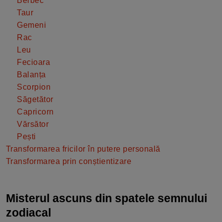
Berbec
Taur
Gemeni
Rac
Leu
Fecioara
Balanța
Scorpion
Săgetător
Capricorn
Vărsător
Pești
Transformarea fricilor în putere personală
Transformarea prin conștientizare
Misterul ascuns din spatele semnului
zodiacal