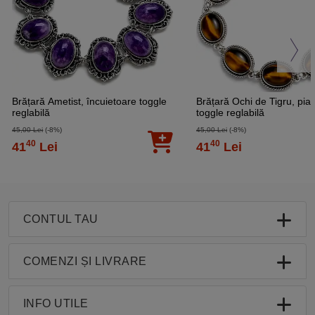
Brățară Ametist, încuietoare toggle
Brățară Ochi de Tigru, piat
reglabilă
toggle reglabilă
45,00 Lei
(-8%)
45,00 Lei
(-8%)
40
40
41
Lei
41
Lei
CONTUL TAU
COMENZI ȘI LIVRARE
INFO UTILE