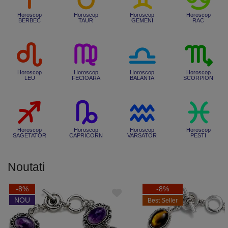
Horoscop
Horoscop
Horoscop
Horoscop
BERBEC
TAUR
GEMENI
RAC
Horoscop
Horoscop
Horoscop
Horoscop
LEU
FECIOARA
BALANTA
SCORPION
Horoscop
Horoscop
Horoscop
Horoscop
SAGETATOR
CAPRICORN
VARSATOR
PESTI
Noutati
-8%
-8%
NOU
Best Seller