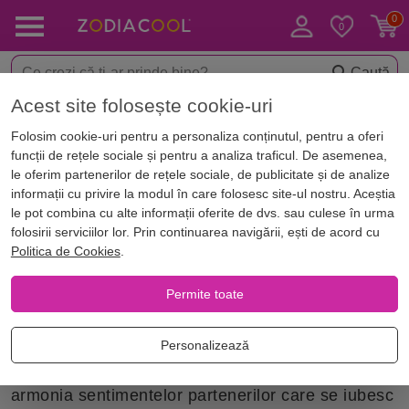
Caută
Acest site folosește cookie-uri
Acasă
Numerologie
Număr casă 2
Folosim cookie-uri pentru a personaliza conținutul, pentru a oferi
Număr casă 2
funcții de rețele sociale și pentru a analiza traficul. De asemenea,
le oferim partenerilor de rețele sociale, de publicitate și de analize
informații cu privire la modul în care folosesc site-ul nostru. Aceștia
Dacă numărul de pe ușă este 2, 11, 29, 38, 47, 56
le pot combina cu alte informații oferite de dvs. sau culese în urma
sau orice combinație adunată care rezultă 2,
folosirii serviciilor lor. Prin continuarea navigării, ești de acord cu
Politica de Cookies
.
verifică ce spune numărul 2 de pe ușa casei
Permite toate
Locuința având cifra vibrației 2 este bună mai
ales pentru tinerii căsătoriți, plină de bucurie,
Personalizează
viață, iubire, spiritualitate. Este locul ideal pentru
armonia sentimentelor partenerilor care se iubesc