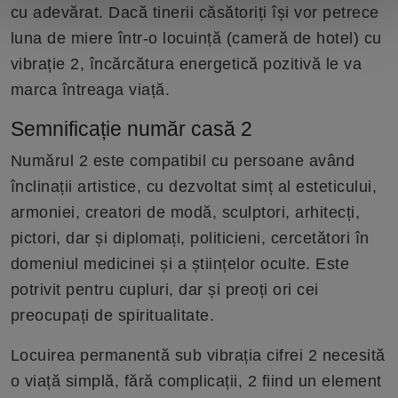
cu adevărat. Dacă tinerii căsătoriți își vor petrece
luna de miere într-o locuință (cameră de hotel) cu
vibrație 2, încărcătura energetică pozitivă le va
marca întreaga viață.
Semnificație număr casă 2
Numărul 2 este compatibil cu persoane având
înclinații artistice, cu dezvoltat simț al esteticului,
armoniei, creatori de modă, sculptori, arhitecți,
pictori, dar și diplomați, politicieni, cercetători în
domeniul medicinei și a științelor oculte. Este
potrivit pentru cupluri, dar și preoți ori cei
preocupați de spiritualitate.
Locuirea permanentă sub vibrația cifrei 2 necesită
o viață simplă, fără complicații, 2 fiind un element