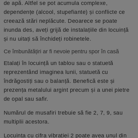
de apă. Altfel se pot acumula complexe,
dependențe (alcool, stupefiante) și conflicte ce
creează stări neplăcute. Deoarece se poate
inunda des, aveți grijă de instalațiile din locuință
și nu uitați să închideți robinetele.
Ce îmbunătățiri ar fi nevoie pentru spor în casă
Etalați în locuință un tablou sau o statuetă
reprezentând imaginea lunii, statuetă cu
îndrăgostiți sau o balanță. Benefică este și
prezența metalului argint precum și a unei pietre
de opal sau safir.
Numărul de musafiri trebuie să fie 2, 7, 9, sau
multiplii acestora.
Locuința cu cifra vibrației 2 poate avea unul din