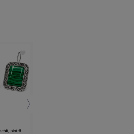
5 (2)
4 (2)
chit, piatră
Cercei Ametist, piatra
Cercei Aventurin, p