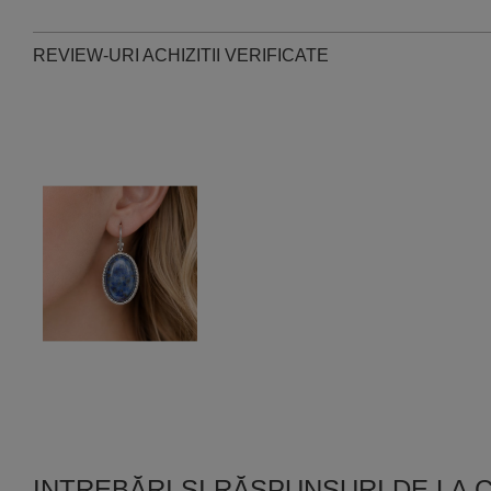
REVIEW-URI ACHIZITII VERIFICATE
INTREBĂRI SI RĂSPUNSURI DE LA C