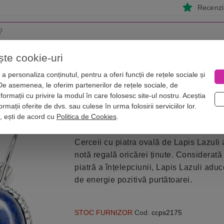
Recenzii
ște cookie-uri
i
Astrologie
Numerologie
Feng Shui
Vise
a personaliza conținutul, pentru a oferi funcții de rețele sociale și
 De asemenea, le oferim partenerilor de rețele sociale, de
pretioase
Cercei piatra ovala Lapis Lazuli
nformații cu privire la modul în care folosesc site-ul nostru. Aceștia
iță argintie
rmații oferite de dvs. sau culese în urma folosirii serviciilor lor.
i, ești de acord cu
Politica de Cookies
.
Cerceii cu piatra ovală de Lapis Lazuli
notă regală oricărei ținute. Considerată
piatră a înțelepciunii, Lapis Lazuli aduc
de energie pozitivă purtătoarei.
STOC FURNIZOR
Cod:
ccps2175