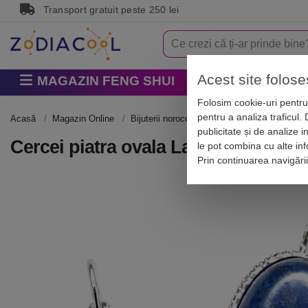
Transport gratuit peste 250 lei
Acest site folose
MAGAZIN FENG SHUI
Horoscop
Zodi
Folosim cookie-uri pentru 
pentru a analiza traficul.
Acasă
Magazin Online
Bijuterii norocoase
Cercei cu pietre semi
publicitate și de analize i
Cercei piatra ovala Lapis Lazuli, tort
le pot combina cu alte info
Prin continuarea navigări