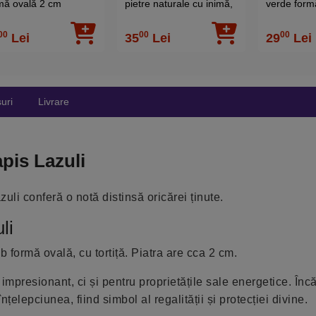
mă ovală 2 cm
pietre naturale cu inimă,
verde form
lungi, otel inoxidabil
00
00
00
Lei
35
Lei
29
Lei
uri
Livrare
pis Lazuli
uli conferă o notă distinsă oricărei ținute.
li
ub formă ovală, cu tortiță. Piatra are cca 2 cm.
mpresionant, ci și pentru proprietățile sale energetice. Încă
nțelepciunea, fiind simbol al regalității și protecției divine.