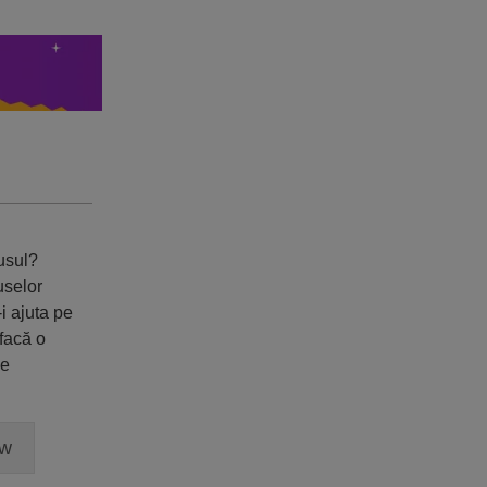
dusul?
uselor
i ajuta pe
 facă o
ne
ew