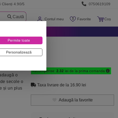
 Clienți 4.90/5
0750619109
Caută
Contul meu
Favorite
Coș
Permite toate
Personalizează
Recompense:
2.32
lei de la prima comanda
 adaugă o
 de secole o
Taxa livrare de la 16.90 lei
e și un plus
Adaugă la favorite