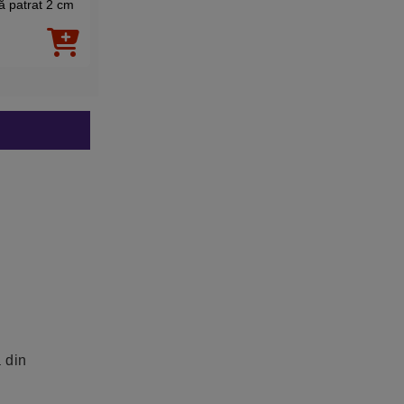
ă patrat 2 cm
ovala dubla, șurub
norocului, pătrată
inoxidabil
2 cm
00
00
29
Lei
29
Lei
 din