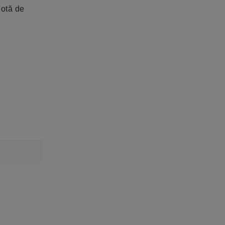
notă de
.