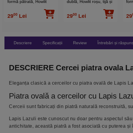
formă pătrată, Howlit
dublă, Howlit roșu, tijă și
for
tortiță
șurub
00
00
29
Lei
29
Lei
29
Descriere
Specificații
Review
Întrebări și răspuns
DESCRIERE Cercei piatra ovala La
Eleganța clasică a cerceilor cu piatra ovală de Lapis Laz
Piatra ovală a cerceilor cu Lapis Lazu
Cerceii sunt fabricați din piatră naturală reconstruită, s
Lapis Lazuli este cunoscut nu doar pentru aspectul său i
antichitate, această piatră a fost asociată cu puterea și î