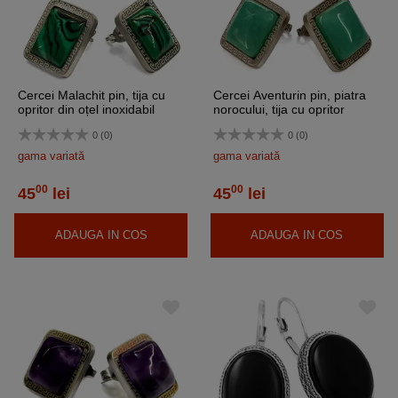
Cercei Malachit pin, tija cu
Cercei Aventurin pin, piatra
opritor din oțel inoxidabil
norocului, tija cu opritor
inoxidabil
0 (0)
0 (0)
gama variată
gama variată
00
00
45
lei
45
lei
ADAUGA IN COS
ADAUGA IN COS