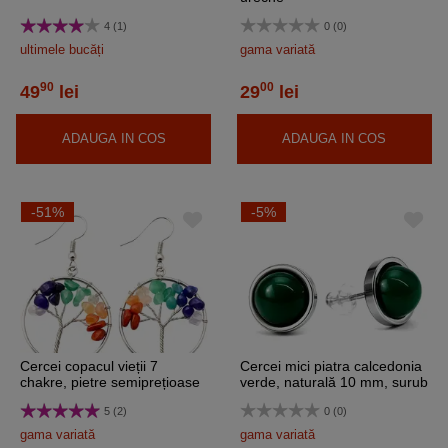
4 (1)
0 (0)
ultimele bucăți
gama variată
90
00
49
lei
29
lei
ADAUGA IN COS
ADAUGA IN COS
-51%
-5%
Cercei copacul vieții 7
Cercei mici piatra calcedonia
chakre, pietre semiprețioase
verde, naturală 10 mm, surub
inoxidabili
5 (2)
0 (0)
gama variată
gama variată