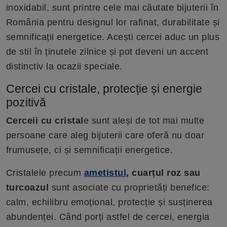
inoxidabil, sunt printre cele mai căutate bijuterii în
România pentru designul lor rafinat, durabilitate și
semnificații energetice. Acești cercei aduc un plus
de stil în ținutele zilnice și pot deveni un accent
distinctiv la ocazii speciale.
Cercei cu cristale, protecție și energie
pozitivă
Cerceii cu cristal
e sunt aleși de tot mai multe
persoane care aleg bijuterii care oferă nu doar
frumusețe, ci și semnificații energetice.
Cristalele precum
ametistul
, cuarțul roz sau
turcoazul
sunt asociate cu proprietăți benefice:
calm, echilibru emoțional, protecție și susținerea
abundenței. Când porți astfel de cercei, energia