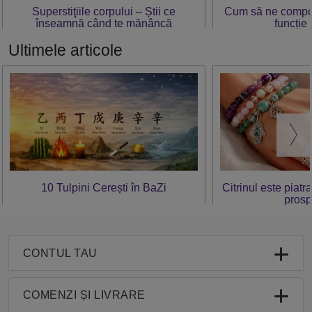
Superstiţiile corpului – Știi ce
Cum să ne compor
înseamnă când te mănâncă
funcție
sprânceana dreaptă?
Ultimele articole
10 Tulpini Cerești în BaZi
Citrinul este piatr
prosp
CONTUL TAU
COMENZI ȘI LIVRARE