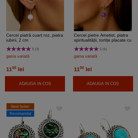
Cercei piatră cuarț roz, piatra
Cercei pietre Ametist, piatra
iubirii, 2 cm
spiritualității, tortițe placate cu
argint, mov 2 cm
5 (3)
5 (6)
gama variată
gama variată
00
00
11
lei
11
lei
ADAUGA IN COS
ADAUGA IN COS
Best Seller
Recomandat