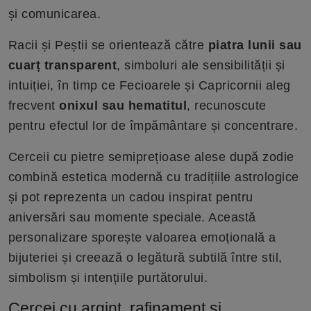
și comunicarea.
Racii și Peștii se orientează către
piatra lunii sau
cuarț transparent
, simboluri ale sensibilității și
intuiției, în timp ce Fecioarele și Capricornii aleg
frecvent
onixul sau hematitul
, recunoscute
pentru efectul lor de împământare și concentrare.
Cerceii cu pietre semiprețioase alese după zodie
combină estetica modernă cu tradițiile astrologice
și pot reprezenta un cadou inspirat pentru
aniversări sau momente speciale. Această
personalizare sporește valoarea emoțională a
bijuteriei și creează o legătură subtilă între stil,
simbolism și intențiile purtătorului.
Cercei cu argint, rafinament și