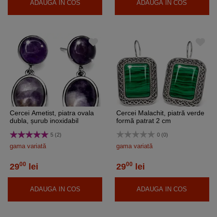
ADAUGA IN COS
ADAUGA IN COS
Cercei Ametist, piatra ovala
Cercei Malachit, piatră verde
dubla, șurub inoxidabil
formă patrat 2 cm
5 (2)
0 (0)
gama variată
gama variată
00
00
29
lei
29
lei
ADAUGA IN COS
ADAUGA IN COS