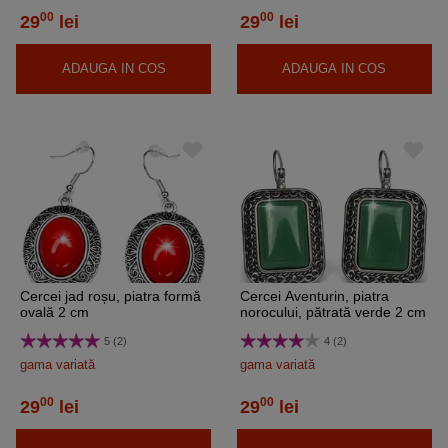
00
00
29
lei
29
lei
ADAUGA IN COS
ADAUGA IN COS
Cercei jad roșu, piatra formă
Cercei Aventurin, piatra
ovală 2 cm
norocului, pătrată verde 2 cm
5 (2)
4 (2)
gama variată
gama variată
00
00
29
lei
29
lei