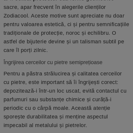
sacre, apar frecvent în alegerile clienților
Zodiacool. Aceste motive sunt apreciate nu doar
pentru valoarea estetică, ci și pentru semnificațiile
tradiționale de protecție, noroc și echilibru. O
astfel de bijuterie devine și un talisman subtil pe
care îl porți zilnic.
Îngrijirea cerceilor cu pietre semiprețioase
Pentru a păstra strălucirea și calitatea cerceilor
cu pietre, este important să îi îngrijești corect:
depozitează-i într-un loc uscat, evită contactul cu
parfumuri sau substanțe chimice și curăță-i
periodic cu o cârpă moale. Această atenție
sporește durabilitatea și menține aspectul
impecabil al metalului și pietrelor.