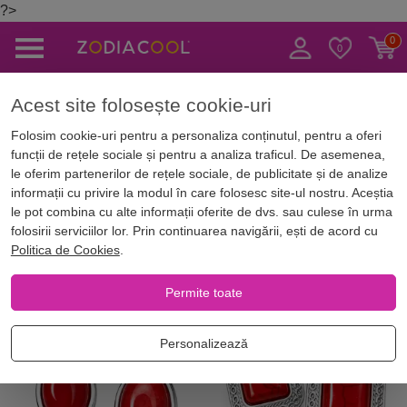
?>
Caută
Acest site folosește cookie-uri
Magazin Online
Bijuterii norocoase
Cercei cu pietre semipretioase
Folosim cookie-uri pentru a personaliza conținutul, pentru a oferi
funcții de rețele sociale și pentru a analiza traficul. De asemenea,
Cercei cu pietre semipretioase
le oferim partenerilor de rețele sociale, de publicitate și de analize
informații cu privire la modul în care folosesc site-ul nostru. Aceștia
le pot combina cu alte informații oferite de dvs. sau culese în urma
folosirii serviciilor lor. Prin continuarea navigării, ești de acord cu
Filtrează
Cele mai noi
Piatra
Culoare
Politica de Cookies
.
Permite toate
NOU
NOU
Personalizează