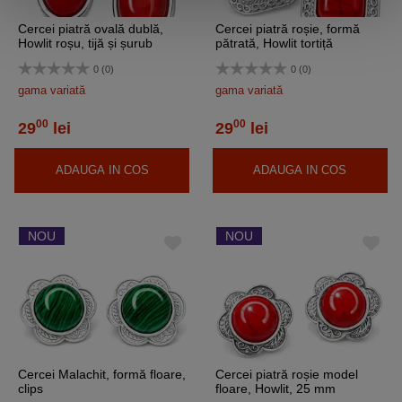
Cercei piatră ovală dublă,
Cercei piatră roșie, formă
Howlit roșu, tijă și șurub
pătrată, Howlit tortiță
0 (0)
0 (0)
gama variată
gama variată
00
00
29
lei
29
lei
ADAUGA IN COS
ADAUGA IN COS
NOU
NOU
Cercei Malachit, formă floare,
Cercei piatră roșie model
clips
floare, Howlit, 25 mm