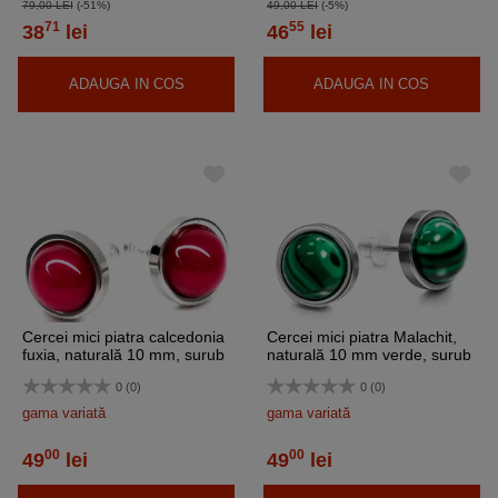
79,00 LEI
(-51%)
49,00 LEI
(-5%)
71
55
38
lei
46
lei
ADAUGA IN COS
ADAUGA IN COS
Cercei mici piatra calcedonia
Cercei mici piatra Malachit,
fuxia, naturală 10 mm, surub
naturală 10 mm verde, surub
inoxidabili
inoxidabili
0 (0)
0 (0)
gama variată
gama variată
00
00
49
lei
49
lei