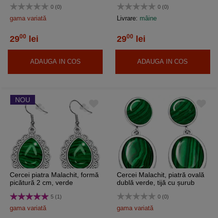
0 (0)
0 (0)
gama variată
Livrare:
mâine
00
00
29
lei
29
lei
ADAUGA IN COS
ADAUGA IN COS
NOU
Cercei piatra Malachit, formă
Cercei Malachit, piatră ovală
picătură 2 cm, verde
dublă verde, tijă cu șurub
5 (1)
0 (0)
gama variată
gama variată