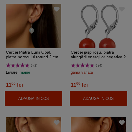
Cercei Piatra Lunii Opal,
Cercei jasp roșu, piatra
piatra norocului rotund 2 cm
alungării energiilor negative 2
cm
5 (2)
5 (4)
Livrare:
mâine
gama variată
00
00
11
lei
11
lei
ADAUGA IN COS
ADAUGA IN COS