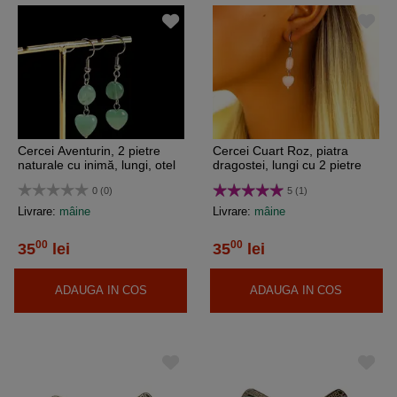
Cercei Aventurin, 2 pietre
Cercei Cuart Roz, piatra
naturale cu inimă, lungi, otel
dragostei, lungi cu 2 pietre
inoxidabil
inima si rotund, otel inoxidabil
0 (0)
5 (1)
Livrare:
mâine
Livrare:
mâine
00
00
35
lei
35
lei
ADAUGA IN COS
ADAUGA IN COS