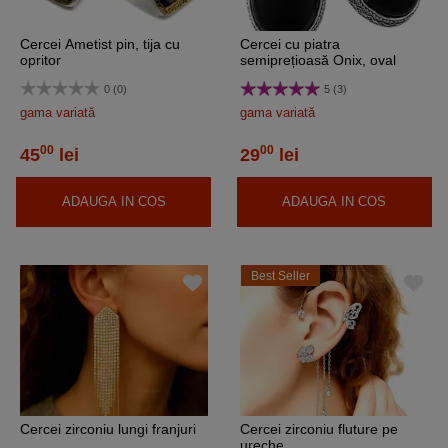
Cercei Ametist pin, tija cu
Cercei cu piatra
opritor
semiprețioasă Onix, oval
0 (0)
5 (3)
gama variată
gama variată
00
00
45
lei
29
lei
ADAUGA IN COS
ADAUGA IN COS
Best Seller
Cercei zirconiu lungi franjuri
Cercei zirconiu fluture pe
ureche