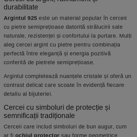
durabilitate
Argintul 925
este un material popular în cerceii
cu pietre semiprețioase datorită strălucirii sale
naturale, rezistenței și confortului la purtare. Mulți
aleg cercei argint cu pietre pentru combinația
perfectă între eleganță și energia pozitivă
conferită de pietrele semiprețioase.
Argintul completează nuanțele cristale și oferă un
contrast delicat care scoate în evidență fiecare
detaliu al bijuteriei.
Cercei cu simboluri de protecție și
semnificații tradiționale
Cerceii care includ simboluri de bun augur, cum
ar fi
ochiul protector
sau forme geometrice