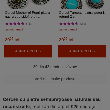
Cercei Mother of Pearl piatra
Cercei Turcoaz, piatra puterii,
nacru sau sidef, piatra
rotund 2 cm
prosperității, rotundă cu
5 (5)
4.7 (3)
model
gama variată
gama variată
00
00
29
lei
29
lei
ADAUGA IN COS
ADAUGA IN COS
30 din 43 produse văzute
Vezi mai multe produse
Cerceii cu pietre semiprețioase naturale sau
reconstruite
, realizați din argint 925 sau oțel