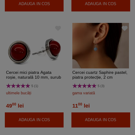
ADAUGA IN COS
ADAUGA IN COS
Cercei mici piatra Agata
Cercei cuartz Saphire pastel,
roșie, naturală 10 mm, surub
piatra protecție, 2 cm
inoxidabili
5 (1)
5 (3)
ultimele bucăți
gama variată
00
00
49
lei
11
lei
ADAUGA IN COS
ADAUGA IN COS