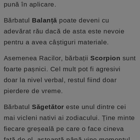
pună în aplicare.
Bărbatul
Balanță
poate deveni cu
adevărat rău dacă de asta este nevoie
pentru a avea câștiguri materiale.
Asemenea Racilor, bărbații
Scorpion
sunt
foarte pașnici. Cel mult pot fi agresivi
doar la nivel verbal, restul fiind doar
pierdere de vreme.
Bărbatul
Săgetător
este unul dintre cei
mai vicleni nativi ai zodiacului. Ține minte
fiecare greșeală pe care o face cineva
față de el, așteaptă până vine momentul