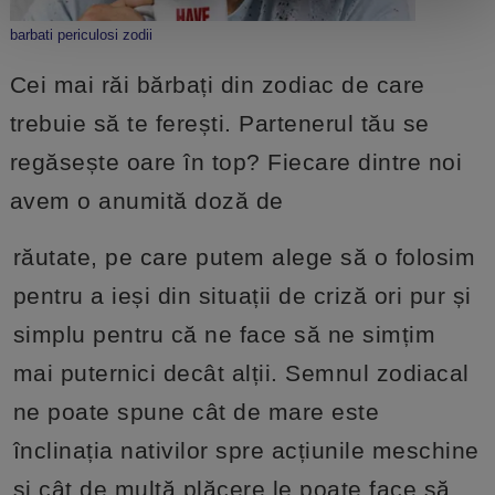
barbati periculosi zodii
Cei mai răi bărbați din zodiac de care
trebuie să te ferești. Partenerul tău se
regăsește oare în top? Fiecare dintre noi
avem o anumită doză de
răutate, pe care putem alege să o folosim
pentru a ieși din situații de criză ori pur și
simplu pentru că ne face să ne simțim
mai puternici decât alții. Semnul zodiacal
ne poate spune cât de mare este
înclinația nativilor spre acțiunile meschine
și cât de multă plăcere le poate face să