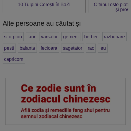
10 Tulpini Cerești în BaZi
Citrinul este piat
și prosp
Alte persoane au căutat și
scorpion
taur
varsator
gemeni
berbec
razbunare
pesti
balanta
fecioara
sagetator
rac
leu
capricorn