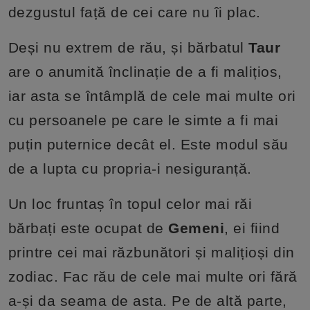
dezgustul față de cei care nu îi plac.
Deși nu extrem de rău, și bărbatul
Taur
are o anumită înclinație de a fi malițios,
iar asta se întâmplă de cele mai multe ori
cu persoanele pe care le simte a fi mai
puțin puternice decât el. Este modul său
de a lupta cu propria-i nesiguranță.
Un loc fruntaș în topul celor mai răi
bărbați este ocupat de
Gemeni
, ei fiind
printre cei mai răzbunători și malițioși din
zodiac. Fac rău de cele mai multe ori fără
a-și da seama de asta. Pe de altă parte,