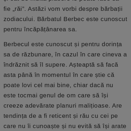
fie „răi”. Astăzi vom vorbi despre bărbații
zodiacului. Bărbatul Berbec este cunoscut
pentru încăpățânarea sa.
Berbecul este cunoscut și pentru dorința
sa de răzbunare, în cazul în care cineva a
îndrăznit să îl supere. Așteaptă să facă
asta până în momentul în care știe că
poate lovi cel mai bine, chiar dacă nu
este tocmai genul de om care să își
creeze adevărate planuri malițioase. Are
tendința de a fi reticent și rău cu cei pe
care nu îi cunoaște și nu evită să își arate