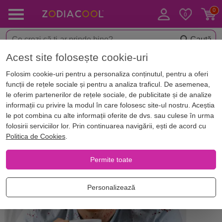
Caută
Acest site folosește cookie-uri
Acasă
Blog
Horoscop. Zodii
Folosim cookie-uri pentru a personaliza conținutul, pentru a oferi
Ce bărbați se află în topul celor
funcții de rețele sociale și pentru a analiza traficul. De asemenea,
mai răzbunători și malițioși din
le oferim partenerilor de rețele sociale, de publicitate și de analize
informații cu privire la modul în care folosesc site-ul nostru. Aceștia
zodiac
le pot combina cu alte informații oferite de dvs. sau culese în urma
folosirii serviciilor lor. Prin continuarea navigării, ești de acord cu
Politica de Cookies
.
Permite toate
Personalizează