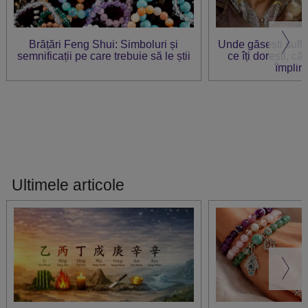
Brățări Feng Shui: Simboluri și
Unde găsești sufl
semnificații pe care trebuie să le știi
ce îți dorești, că
împlin
Ultimele articole