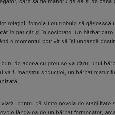
legător, care să fie mândru de ea și de ceea 
flet relației, femeia Leu trebuie să găsească 
tât în pat cât și în societate. Un bărbat care
când e momentul potrivit să își unească desti
 bun, de aceea cu greu se va dărui unui bărb
al va fi maestrul seducției, un bărbat matur fi
anizată.
viață, pentru că simte nevoia de stabilitate ș
nevoie lângă ea de un bărbat fermecător, ama