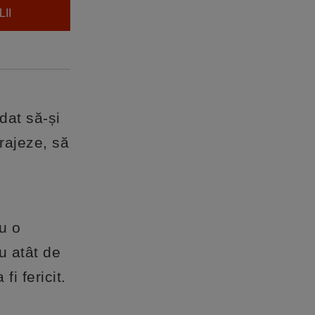
II
dat să-și
rajeze, să
.
u o
u atât de
fi fericit.