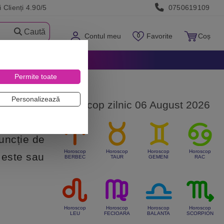
 Clienți 4.90/5
0750619109
Caută
Contul meu
Favorite
Coș
Permite toate
Personalizează
Horoscop zilnic 06 August 2026
funcție de
Horoscop
Horoscop
Horoscop
Horoscop
e este sau
BERBEC
TAUR
GEMENI
RAC
Horoscop
Horoscop
Horoscop
Horoscop
LEU
FECIOARA
BALANTA
SCORPION