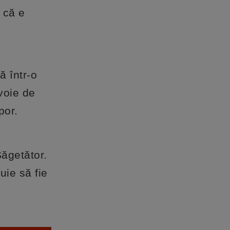
 că e
ă într-o
voie de
por.
Săgetător.
uie să fie