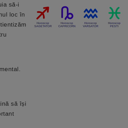
ia să-i
ul loc în
știentizăm
Horoscop
Horoscop
Horoscop
Horoscop
SAGETATOR
CAPRICORN
VARSATOR
PESTI
tru
mental.
ină să își
ortant