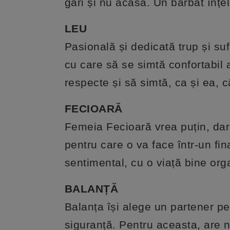
gări și nu acasă. Un bărbat înțe
LEU
Pasională și dedicată trup și su
cu care să se simtă confortabil a
respecte și să simtă, ca și ea, 
FECIOARĂ
Femeia Fecioară vrea puțin, dar
pentru care o va face într-un fin
sentimental, cu o viață bine org
BALANȚĂ
Balanța își alege un partener pe 
siguranță. Pentru aceasta, are 