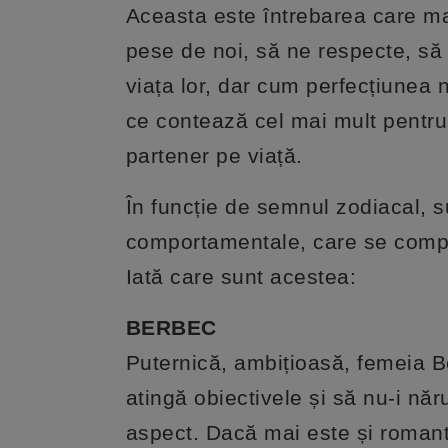
Aceasta este întrebarea care ma
pese de noi, să ne respecte, să 
viața lor, dar cum perfecțiunea 
ce contează cel mai mult pentru 
partener pe viață.
În funcție de semnul zodiacal, s
comportamentale, care se compl
Iată care sunt acestea:
BERBEC
Puternică, ambițioasă, femeia B
atingă obiectivele și să nu-i năru
aspect. Dacă mai este și romanti