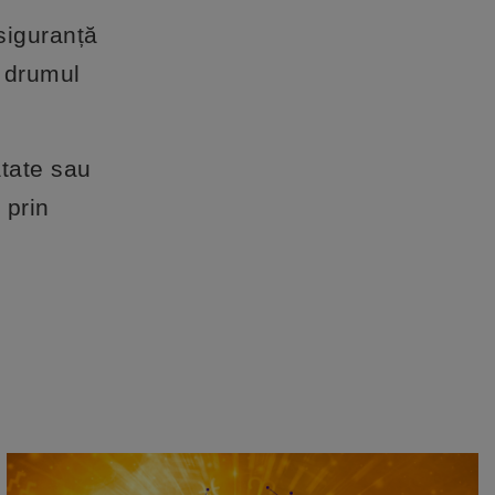
 siguranță
n drumul
ătate sau
 prin