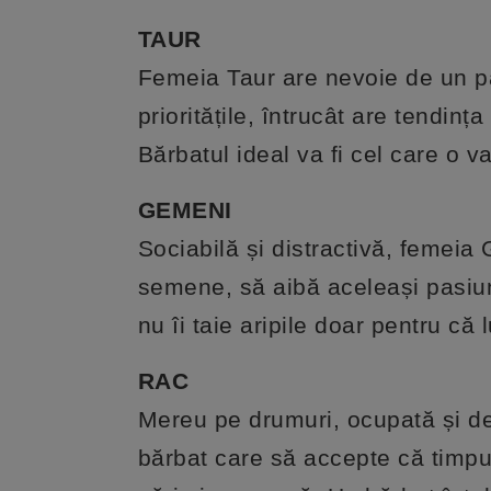
TAUR
Femeia Taur are nevoie de un pa
prioritățile, întrucât are tendinț
Bărbatul ideal va fi cel care o 
GEMENI
Sociabilă și distractivă, femeia 
semene, să aibă aceleași pasiuni
nu îi taie aripile doar pentru că 
RAC
Mereu pe drumuri, ocupată și de
bărbat care să accepte că timpul