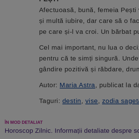
Afectuoasă, bună, femeia Pești v
și multă iubire, dar care să o f
pe care și-l va croi. Un bărbat pu
Cel mai important, nu lua o deciz
pentru că te simți singură. Undev
gândire pozitivă și răbdare, drum
Autor:
Maria Astra
, publicat la 
Taguri:
destin
,
vise
,
zodia saget
ÎN MOD DETALIAT
Horoscop Zilnic. Informații detaliate despre s