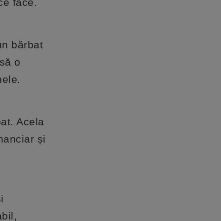
ce face.
un bărbat
 să o
nele.
at. Acela
nanciar și
i
bil,