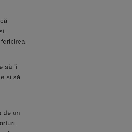
scă
și.
fericirea.
e să îi
le și să
e de un
rturi,