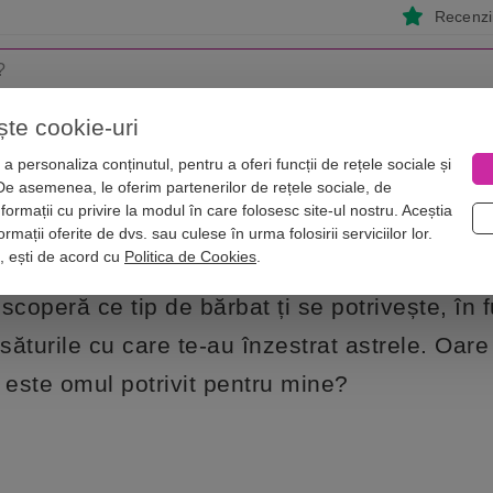
Recenzii
ște cookie-uri
i
Astrologie
Numerologie
Feng Shui
Vise
a personaliza conținutul, pentru a oferi funcții de rețele sociale și
 De asemenea, le oferim partenerilor de rețele sociale, de
 pentru a fi fericită
nformații cu privire la modul în care folosesc site-ul nostru. Aceștia
n viața ta pentru a fi fericită
rmații oferite de dvs. sau culese în urma folosirii serviciilor lor.
i, ești de acord cu
Politica de Cookies
.
scoperă ce tip de bărbat ți se potrivește, în 
ăsăturile cu care te-au înzestrat astrele. Oar
 este omul potrivit pentru mine?