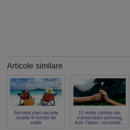
Articole similare
Secretul unei vacante
15 vorbe celebre ale
reușite în funcție de
cunoscutului psiholog
zodie
Irvin Yalom – incomode,
dar adevărate și intense