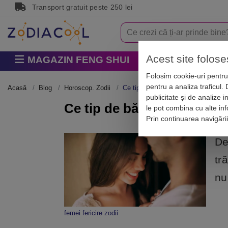
Transport gratuit peste 250 lei
Acest site folose
MAGAZIN FENG SHUI
Horoscop
Zodi
Folosim cookie-uri pentru 
pentru a analiza traficul.
Acasă
Blog
Horoscop. Zodii
Ce tip de bărbat ai nevoie în viața ta
publicitate și de analize i
Ce tip de bărbat ai nevoie î
le pot combina cu alte info
Prin continuarea navigări
De
tr
nu
femei fericire zodii