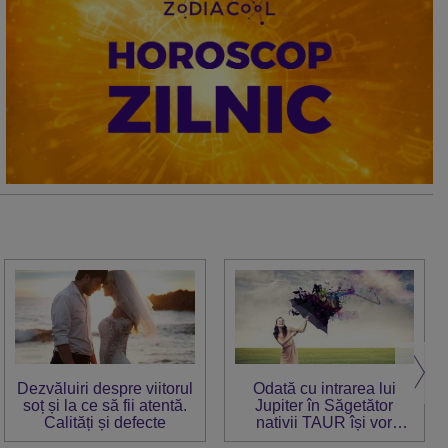
Dezvăluiri despre viitorul
Odată cu intrarea lui
soț și la ce să fii atentă.
Jupiter în Săgetător
Calități și defecte
nativii TAUR își vor
descoperi noi talente