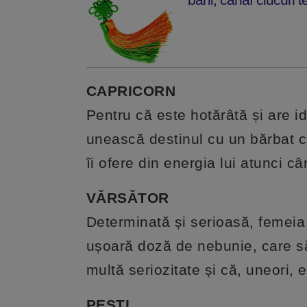
CAPRICORN
Pentru că este hotărâtă și are i
unească destinul cu un bărbat ca
îi ofere din energia lui atunci c
VĂRSĂTOR
Determinată și serioasă, femeia
ușoară doză de nebunie, care să
multă seriozitate și că, uneori, e 
PEȘTI