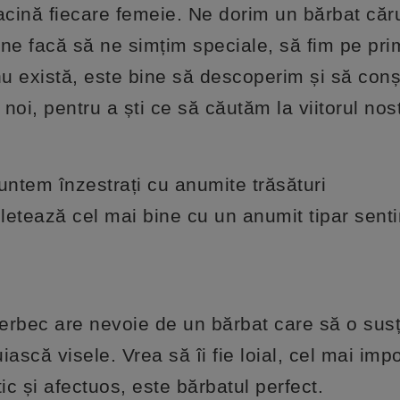
cină fiecare femeie. Ne dorim un bărbat căru
ne facă să ne simțim speciale, să fim pe prim
nu există, este bine să descoperim și să con
noi, pentru a ști ce să căutăm la viitorul nos
untem înzestrați cu anumite trăsături
etează cel mai bine cu un anumit tipar senti
erbec are nevoie de un bărbat care să o susț
iască visele. Vrea să îi fie loial, cel mai imp
c și afectuos, este bărbatul perfect.