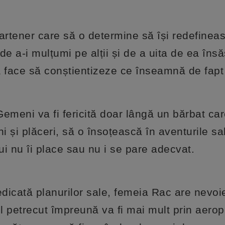
rtener care să o determine să își redefinea
a de a-i mulțumi pe alții și de a uita de ea însă
va face să conștientizeze ce înseamnă de fapt 
Gemeni va fi fericită doar lângă un bărbat car
 și plăceri, să o însoțească în aventurile sa
lui nu îi place sau nu i se pare adecvat.
dicată planurilor sale, femeia Rac are nevoi
 petrecut împreună va fi mai mult prin aeropo