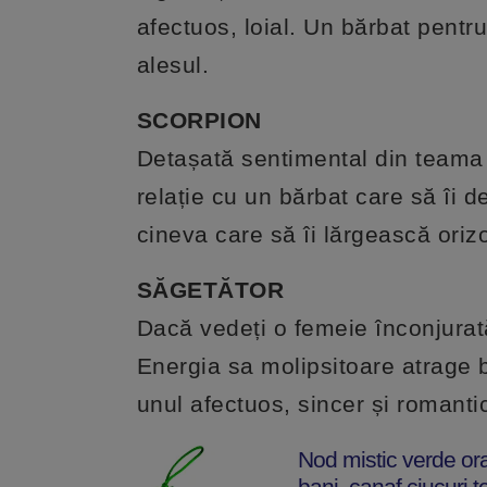
afectuos, loial. Un bărbat pentr
alesul.
SCORPION
Detașată sentimental din teama de
relație cu un bărbat care să îi 
cineva care să îi lărgească orizo
SĂGETĂTOR
Dacă vedeți o femeie înconjurată
Energia sa molipsitoare atrage b
unul afectuos, sincer și romantic
Nod mistic verde or
bani, canaf ciucuri te