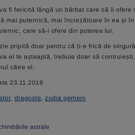
a fi fericită lângă un bărbat care să îi ofere
acă mai puternică, mai încrezătoare în ea și î
ternic, care să-i ofere din puterea lui.
ie pripită doar pentru că ți-e frică de singur
a el te așteaptă, trebuie doar să contruiești,
ul către el.
data 23.11.2018
ator
,
dragoste
,
zodia gemeni
chimbările astrale