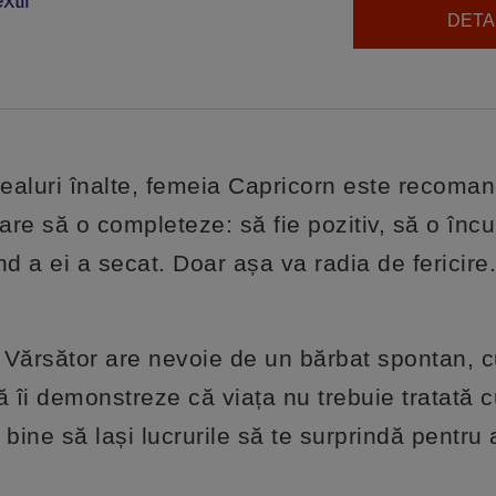
DETAL
dealuri înalte, femeia Capricorn este recoman
re să o completeze: să fie pozitiv, să o încu
ând a ei a secat. Doar așa va radia de fericire
 Vărsător are nevoie de un bărbat spontan, c
 îi demonstreze că viața nu trebuie tratată c
bine să lași lucrurile să te surprindă pentru a 