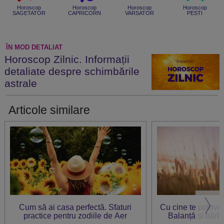
Horoscop
Horoscop
Horoscop
Horoscop
SAGETATOR
CAPRICORN
VARSATOR
PESTI
ÎN MOD DETALIAT
Horoscop Zilnic. Informații
detaliate despre schimbările
astrale
Articole similare
Cum să ai casa perfectă. Sfaturi
Cu cine te potrive
practice pentru zodiile de Aer
Balanță și bărba