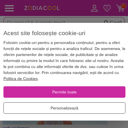
Caută
Acest site folosește cookie-uri
Acasă
Blog
Horoscop. Zodii
Folosim cookie-uri pentru a personaliza conținutul, pentru a oferi
Care este farmecul personal al
funcții de rețele sociale și pentru a analiza traficul. De asemenea, le
zodiilor de AER?
oferim partenerilor de rețele sociale, de publicitate și de analize
informații cu privire la modul în care folosesc site-ul nostru. Aceștia
le pot combina cu alte informații oferite de dvs. sau culese în urma
folosirii serviciilor lor. Prin continuarea navigării, ești de acord cu
Politica de Cookies
.
Permite toate
Personalizează