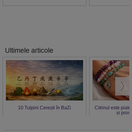
Ultimele articole
10 Tulpini Cerești în BaZi
Citrinul este piat
și prosp