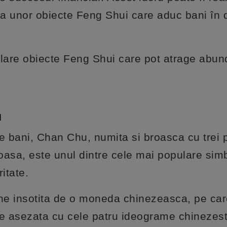
area unor obiecte Feng Shui care aduc bani în 
ulare obiecte Feng Shui care pot atrage abu
u
 bani, Chan Chu, numita si broasca cu trei p
oasa, este unul dintre cele mai populare simb
itate.
ne insotita de o moneda chinezeasca, pe car
ie asezata cu cele patru ideograme chinezesti