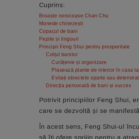
Cuprins:
Broaște norocoase Chan Chu
Monede chinezești
Copacul de bani
Pepite și lingouri
Principii Feng Shui pentru prosperitate
Colțul banilor
Curățenie și organizare
Plasează plante de interior în casa ta
Evitați obiectele sparte sau deteriora
Direcția personală de bani și succes
Potrivit principiilor Feng Shui, 
care se dezvoltă și se manifestă
În acest sens, Feng Shui-ul încu
să îți ofere sprijin pentru a atra