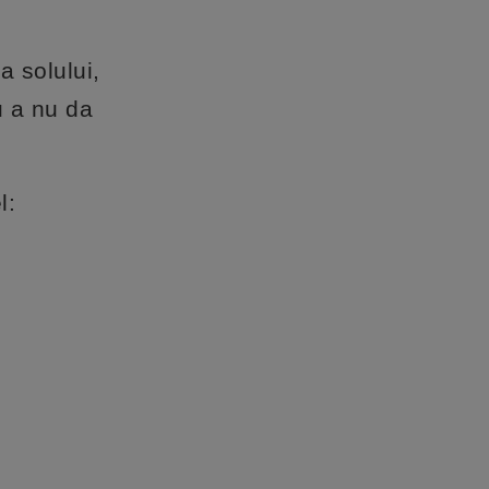
 solului,
u a nu da
l:
,