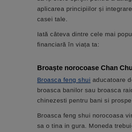
aplicarea principiilor și integr
casei tale.
Iată câteva dintre cele mai pop
financiară în viața ta:
Broaște norocoase Chan Ch
Broasca feng shui
aducatoare de
broasca banilor sau broasca rai
chinezesti pentru bani si prosper
Broasca feng shui norocoasa vi
sa o tina in gura. Moneda trebu