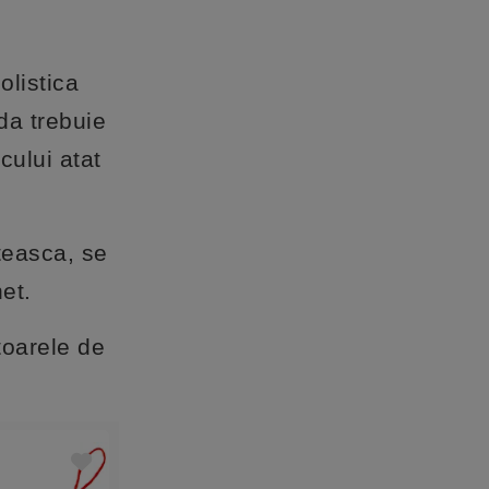
olistica
da trebuie
cului atat
teasca, se
net.
toarele de
NOU
Best Seller