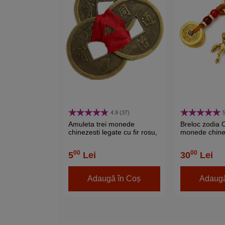
4.9 (37)
5
Amuleta trei monede
Breloc zodia 
chinezesti legate cu fir rosu,
monede chine
pentru protectia de pierderi
norocoase și
si ghinioane
pentru prosper
00
00
5
Lei
30
Lei
Adaugă în Coș
Adaugă