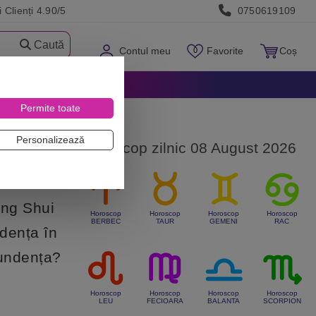
 Clienți 4.90/5
0750619109
Caută
Contul meu
Favorite
Coș
Permite toate
Personalizează
Horoscop zilnic 08 August 2026
eng Shui
Horoscop
Horoscop
Horoscop
Horoscop
BERBEC
TAUR
GEMENI
RAC
ndența în
bundența?
Horoscop
Horoscop
Horoscop
Horoscop
LEU
FECIOARA
BALANTA
SCORPION