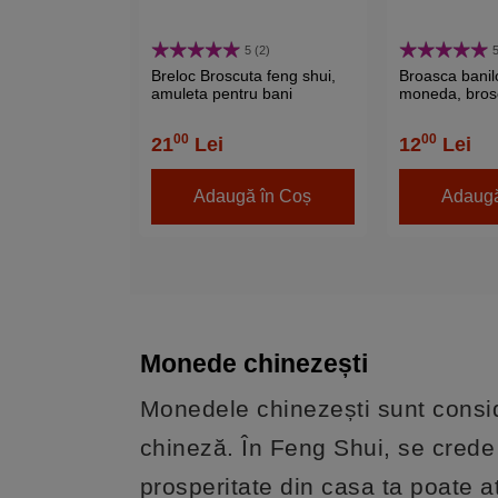
5 (2)
5
Breloc Broscuta feng shui,
Broasca banilo
amuleta pentru bani
moneda, bros
aducatoare de
00
00
21
Lei
12
Lei
Adaugă în Coș
Adaugă
Monede chinezești
Monedele chinezești sunt conside
chineză. În Feng Shui, se cred
prosperitate din casa ta poate at