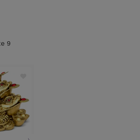
te 9
Best Seller