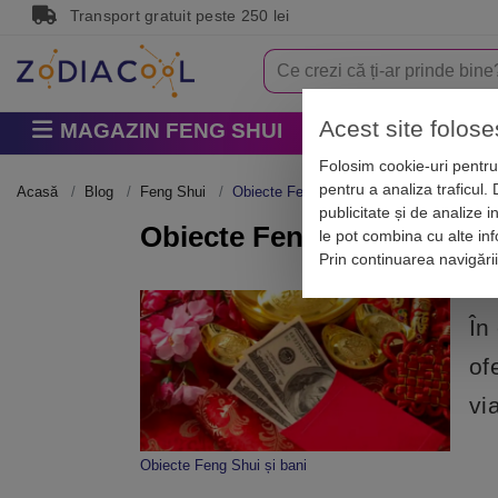
Transport gratuit peste 250 lei
Acest site folose
MAGAZIN FENG SHUI
Horoscop
Zodi
Folosim cookie-uri pentru 
pentru a analiza traficul.
Acasă
Blog
Feng Shui
Obiecte Feng Shui care aduc bani
publicitate și de analize i
Obiecte Feng Shui care ad
le pot combina cu alte info
Prin continuarea navigări
În
of
vi
Obiecte Feng Shui și bani