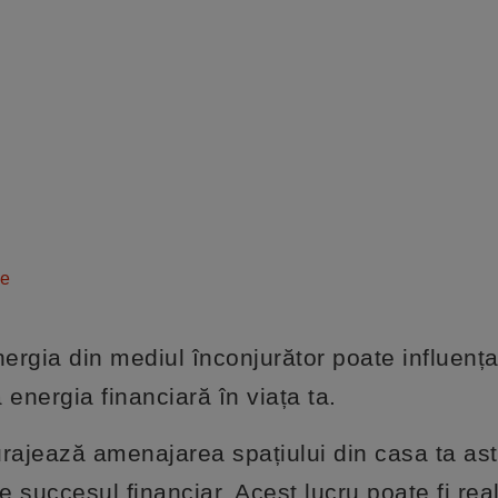
te
energia din mediul înconjurător poate influenț
 energia financiară în viața ta.
rajează amenajarea spațiului din casa ta ast
ge succesul financiar. Acest lucru poate fi real