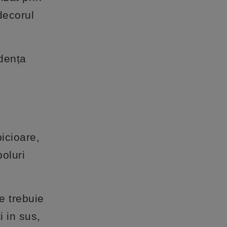
decorul
ndența
icioare,
oluri
e trebuie
 in sus,