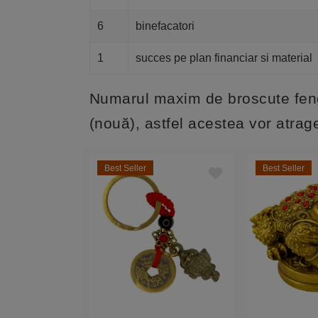
6
binefacatori
1
succes pe plan financiar si material
Numarul maxim de broscute feng
(nouă), astfel acestea vor atrage
Best Seller
Best Seller