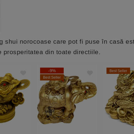
 shui norocoase care pot fi puse în casă es
 prosperitatea din toate directiile.
-9%
Best Seller
Best Seller