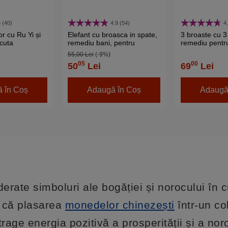
 (40)
4.9 (54)
4
r cu Ru Yi și
Elefant cu broasca in spate,
3 broaste cu 3
cuta
remediu bani, pentru
remediu pentru
 bani, 5 cm
pierderi financiare, statueta
statueta 7.5 c
55,00 Lei
(-9%)
mare 9 cm
05
00
50
Lei
69
Lei
 în Coș
Adaugă în Coș
Adaugă
rate simboluri ale bogăției și norocului în c
e că plasarea
monedelor chinezești
într-un co
rage energia pozitivă a prosperității și a nor