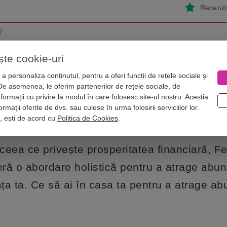
Recenzii
ște cookie-uri
i
Astrologie
Numerologie
Feng Shui
Vise
a personaliza conținutul, pentru a oferi funcții de rețele sociale și
 De asemenea, le oferim partenerilor de rețele sociale, de
nformații cu privire la modul în care folosesc site-ul nostru. Aceștia
uc bani
rmații oferite de dvs. sau culese în urma folosirii serviciilor lor.
i, ești de acord cu
Politica de Cookies
.
 ceea ce privește prosperitatea financiară, F
eră o abordare holistică pentru a atrage abu
ața ta. Ce să ai în casa ta pentru a atrage a